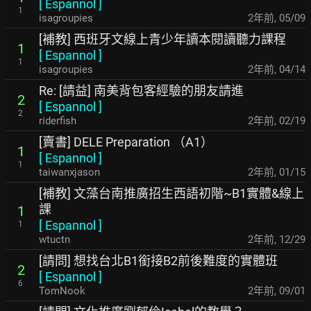
[
Espannol
]
1
isagroupies
2年前
,
05/09
[補教] 西班牙文線上青少年讀本閱讀聽力課程
1
[
Espannol
]
1
isagroupies
2年前
,
04/14
Re: [請益] 南美背包客經驗的朋友請進
2
[
Espannol
]
2
riderfish
2年前
,
02/19
[賣書] DELE Preparation （A1）
1
[
Espannol
]
1
taiwanxjason
2年前
,
01/15
[補教] 文藻台南推廣招生西語初階~B1實體&線上
課
1
[
Espannol
]
1
wtuctn
2年前
,
12/29
[請問] 想找台北B1銜接B2前後難度的實體班
2
[
Espannol
]
6
TomNook
2年前
,
09/01