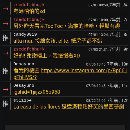
7年前
, 6
zsedcftbhujk
07/01 09:59,
F
→
考過怕怕的xd
7年前
, 7
zsedcftbhujk
07/01 10:00,
F
→
另外昨天看完Toc Toc，滿推的哈哈，輕鬆有趣
7年前
, 8
candy0919
07/01 13:24,
F
推
alta mar. 接線女孩. elite. 紙房子都不錯
7年前
, 9
zsedcftbhujk
07/03 21:31,
F
→
好的! 謝謝樓上，我慢慢看XD
7年前
, 10
Desayuno
07/06 10:45,
F
推
看我的梗圖
https://www.instagram.com/p/Bp661
pFhHVS/?
7年前
, 11
Desayuno
07/06 10:45,
F
→
igshid=1jiijzx95b958
7年前
, 12
s311164
08/22 01:00,
F
推
La casa de las flores 是還滿輕鬆好笑的墨西哥劇