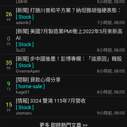
LMHK
5小時前
,
08/05
[新聞] 打臉川普和平方案？納坦雅胡強硬表態：
26
[
Stock
]
44
adamk2
7小時前
,
08/05
[新聞] 美國7月製造業PMI衝上2022年5月來新高
AI
0
[
Stock
]
35
Su22
8小時前
,
08/05
[新聞] 步中國後塵！彭博專欄：「這原因」韓股
35
[
Stock
]
56
GivemeApen
8小時前
,
08/05
[閒聊] 貸款心得分享
9
[
home-sale
]
13
kage01
8小時前
,
08/05
[情報] 3324 雙鴻 115年7月營收
15
[
Stock
]
24
utamaru
9小時前
,
08/05
更多 即時熱門文章 >>