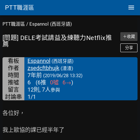
PTT
職涯區
PTT職涯區
/
Espannol (西班牙語)
[問題] DELE考試請益及練聽力Netflix推
＋收藏
薦
分享
看板
Espannol
(西班牙語)
作者
zsedcftbhujk
(渣渣)
時間
7年前
(2019/06/28 13:32)
推噓
6
(
6
推
0
噓
6
→
)
留言
12則, 7人
參與
討論串
1/1
各位好，

我上歐協的課已經半年了
