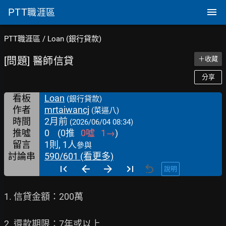
PTT
職涯區
PTT職涯區
/
Loan (銀行貸款)
[問題] 醫師信貸
＋收藏
分享
看板
Loan
(銀行貸款)
作者
mrtaiwancj
(菜逼八)
時間
2月前
(2026/06/04 08:34)
推噓
0
(
0
推
0
噓
1
→
)
留言
1則, 1人
參與
討論串
590/601 (看更多)
說明
1. 信貸金額：200萬

2. 還款期限：7年或以上
