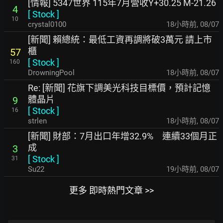
[情報] 5347世界 115年7月營收Y+30.25 M-21.26
4
[
Stock
]
10
crystal0100
18小時前
,
08/07
[新聞] 賴總統：最低工資再調將破3萬元 請上市
櫃
57
[
Stock
]
160
DrowningPool
18小時前
,
08/07
Re: [新聞] 花旗下調美光科技目標價，預計記憶
體晶片
9
[
Stock
]
16
strlen
18小時前
,
08/07
[新聞] 財部：7月出口年增32.9% 連續33個月正
成
3
[
Stock
]
31
Su22
19小時前
,
08/07
更多 即時熱門文章 >>