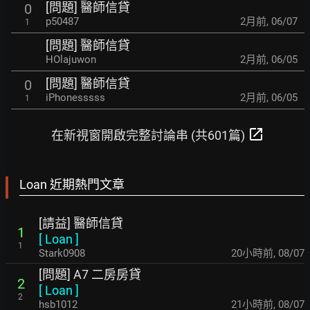
[問題] 醫師信貸
0
p50487
2月前
,
06/07
1
[問題] 醫師信貸
HOlajuwon
2月前
,
06/05
[問題] 醫師信貸
0
iPhonesssss
2月前
,
06/05
1
open_in_new
在新視窗開啟完整討論串 (共601篇)
Loan 近期熱門文章
[請益] 醫師信貸
1
[
Loan
]
1
Stark0908
20小時前
,
08/07
[問題] A7 二房房貸
2
[
Loan
]
2
hsb1012
21小時前
,
08/07