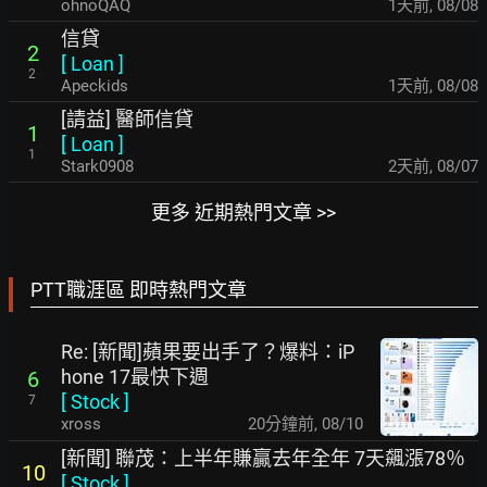
ohnoQAQ
1天前
,
08/08
信貸
2
[
Loan
]
2
Apeckids
1天前
,
08/08
[請益] 醫師信貸
1
[
Loan
]
1
Stark0908
2天前
,
08/07
更多 近期熱門文章 >>
PTT職涯區 即時熱門文章
Re: [新聞]蘋果要出手了？爆料：iP
hone 17最快下週
6
[
Stock
]
7
xross
20分鐘前
,
08/10
[新聞] 聯茂：上半年賺贏去年全年 7天飆漲78％
10
[
Stock
]