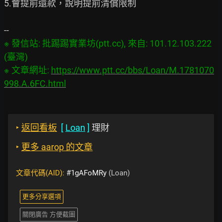
5.會提前還款，說明提前清償限制

※ 發信站: 批踢踢實業坊(ptt.cc), 來自: 101.12.103.222 
(臺灣)

※ 文章網址: 
https://www.ptt.cc/bbs/Loan/M.1781070
998.A.6FC.html
‣
返回看板
[
Loan
]
理財
‣
更多 aarop 的文章
文章代碼(AID):
#1gAFoMRy
(Loan)
更多分享選項
關閉廣告 方便截圖