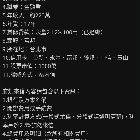
4.職業：金融業

5.年收入：約220萬

6.年資：17年

7.其餘貸款：永豐2.12% 100萬（已過綁）

8.薪轉：富邦

9.所在地：台北市

10.信用卡：台新、永豐、富邦、聯邦、中信、玉山

11.股票市值：1000萬

11.聯絡方式：站內信

麻煩來信內容請包含以下資訊：

1.銀行及方案名稱

2.開辦費用或手續費

3.利率計算方式(一段式尤佳、分段式請述明清楚)，利
率高於2.5%請勿來信

4.總費用及明細（含所有相關費用）
