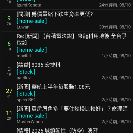
16
IzumiKonata
24分鐘前
,
08/10
[閒聊] 房價量縮下跌生育率更低?
9
[
home-sale
]
26
Luwan
39分鐘前
,
08/10
Re: [新聞] 【台積電法說】棄龍科用地後 全台爭
取設
6
[
home-sale
]
10
maxiiiii
1小時前
,
08/10
[請益] 8086 宏捷科
0
[
Stock
]
19
pal4luv
2小時前
,
08/10
[新聞] 華航上半年每股賺1.08元
27
[
Stock
]
41
speed364
2小時前
,
08/10
[新聞] 買房眉角多「要住幾樓比較好」？命理師
11
[
home-sale
]
28
MasterWindu
2小時前
,
08/10
[情報] 2026 城鎮韌性（防空）演習