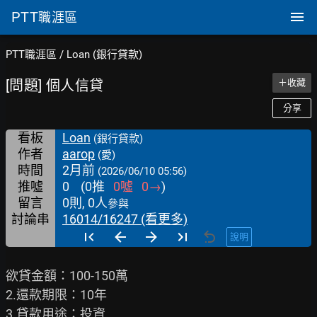
PTT
職涯區
PTT職涯區
/
Loan (銀行貸款)
[問題] 個人信貸
＋收藏
分享
看板
Loan
(銀行貸款)
作者
aarop
(愛)
時間
2月前
(2026/06/10 05:56)
推噓
0
(
0
推
0
噓
0
→
)
留言
0則, 0人
參與
討論串
16014/16247 (看更多)
說明
欲貸金額：100-150萬

2.還款期限：10年

3.貸款用途：投資
