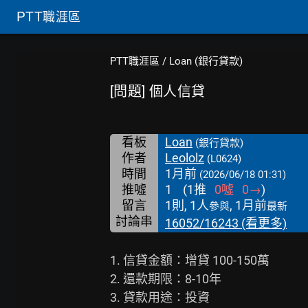
PTT
職涯區
PTT職涯區
/
Loan (銀行貸款)
[問題] 個人信貸
看板
Loan
(銀行貸款)
作者
Leololz
(L0624)
時間
1月前
(2026/06/18 01:31)
推噓
1
(
1
推
0
噓
0
→
)
留言
1則, 1人
, 1月前
參與
最新
討論串
16052/16243 (看更多)
1. 信貸金額：增貸 100-150萬

2. 還款期限：8-10年

3. 貸款用途：投資
