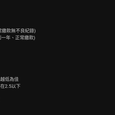
常繳款無不良紀錄)

到一年、正常繳款)

越低為佳

2.5以下


