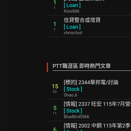
1
[
Loan
]
1
Kiss666
信貸整合或增貸
1
[
Loan
]
1
chrisclod
PTT職涯區 即時熱門文章
[標的] 2344華邦電/討論
15
[
Stock
]
33
ShaoJi
[情報] 2337 旺宏 115年7月
5
[
Stock
]
11
BlueBird5566
[情報] 2002 中鋼 115年
6