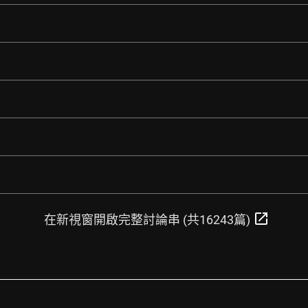
open_in_new
在新視窗開啟完整討論串 (共16243篇)