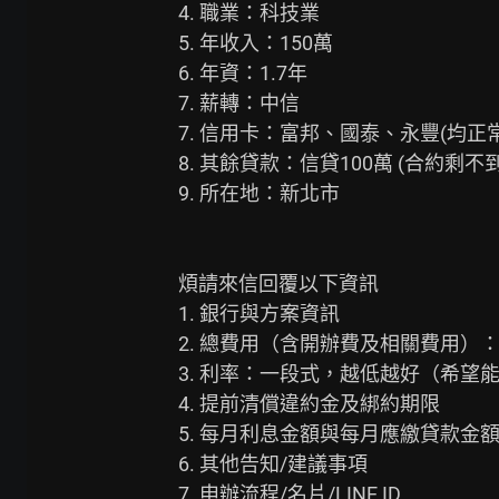
4. 職業：科技業

5. 年收入：150萬

6. 年資：1.7年

7. 薪轉：中信

7. 信用卡：富邦、國泰、永豐(均正
8. 其餘貸款：信貸100萬 (合約剩不
9. 所在地：新北市

煩請來信回覆以下資訊

1. 銀行與方案資訊

2. 總費用（含開辦費及相關費用）：
3. 利率：一段式，越低越好（希望能在
4. 提前清償違約金及綁約期限

5. 每月利息金額與每月應繳貸款金額
6. 其他告知/建議事項

7. 申辦流程/名片/LINE ID
