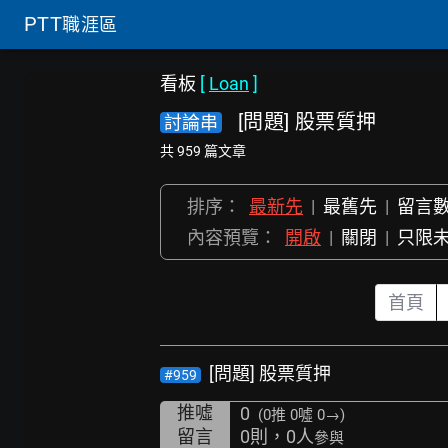
PTT
職涯區
看板
[
Loan
]
[問題] 股票質押
討論串
共 959 篇文章
排序：
最新先
|
最舊先
|
留言
內容預覽：
開啟
|
關閉
|
只限
首頁
[問題] 股票質押
#959
推噓
0
(0推
0噓 0→
)
留言
0則，0人
參與