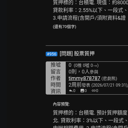
質押標的：台積電. 現值：約8000
貸款利率：2.55%以下、一段式、
3.申請流程(含開戶/須附資料&證
(還有70個字)
[問題] 股票質押
#956
推噓
0
(0推
0噓 0→
)
留言
0則，0人
參與
作者
timmy878787
(悲劇熊)
時間
2周前
發表
(2026/07/21 09:31)
資訊
0
image
0
link
0
內容預覽:
質押標的：台積電. 預計質押額度：
北. 貸款利率：3%以下、一段式、