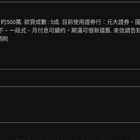
：約500萬. 欲貸成數 : 5成. 目前使用證券行：元大證券
以下、一段式、月付息可續約，期滿可借新還舊. 來信請告知. 
須附