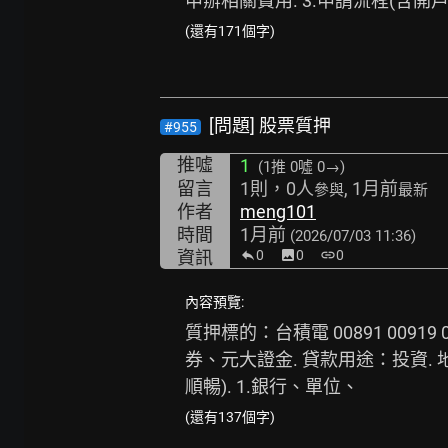
申辦相關費用. 3.申請流程(含開戶
(還有171個字)
[問題] 股票質押
#955
推噓
1
(1推
0噓 0→
)
留言
1則，0人
, 1月前
參與
最新
作者
meng101
時間
1月前
(2026/07/03 11:36)
資訊
0
image
0
link
0
內容預覽:
質押標的：台積電 00891 00919 
券、元大證金. 貸款用途：投資.
順暢). 1.銀行、單位、
(還有137個字)