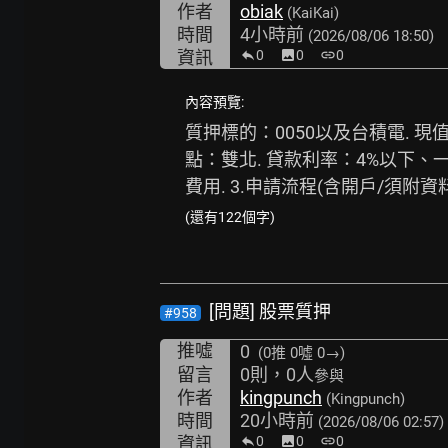
作者
obiak
(KaiKai)
時間
4小時前
(2026/08/06 18:50)
資訊
0
image
0
link
0
內容預覽:
質押標的：0050以及台積電. 現值
點：雙北. 貸款利率：4%以下、一
費用. 3.申請流程(含開戶/須附資
(還有122個字)
[問題] 股票質押
#958
推噓
0
(0推
0噓 0→
)
留言
0則，0人
參與
作者
kingpunch
(Kingpunch)
時間
20小時前
(2026/08/06 02:57)
資訊
0
image
0
link
0