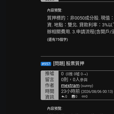
內容預覽:
質押標的：非0050成分股. 現值
資. 地點：雙北. 貸款利率：3%
辦相關費用. 3.申請流程(含開戶/
(還有75個字)
[問題] 股票質押
#957
推噓
0
(0推
0噓 0→
)
留言
0則，0人
參與
作者
mextram
(sunny)
時間
23小時前
(2026/08/06 00:13)
資訊
0
image
0
link
0
內容預覽: