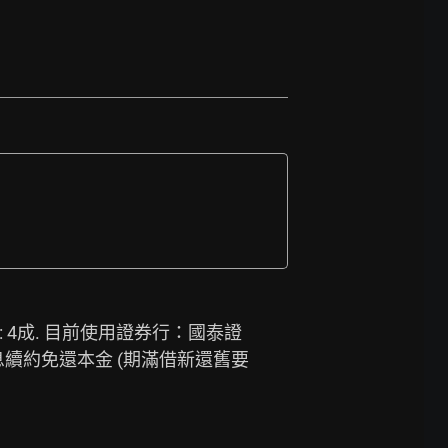
成數 : 4成. 目前使用證券行：國泰證
息續約免還本金 (期滿借新還舊要