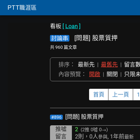
PTT
職涯區
看板
[
Loan
]
[問題] 股票質押
討論串
共 960 篇文章
排序：
最新先
|
最舊先
|
留言
內容預覽：
開啟
|
關閉
|
只限
首頁
上一頁
1
[問題] 股票質押
#896
推噓
2
(2推
0噓 0→
)
留言
2則，0人
, 1年前
參與
最新