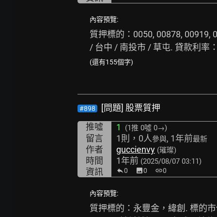
內容預覽:
質押標的：0050, 00878, 0091
/ 台中 / 南投市 / 草屯. 貸
(還有155個字)
[問題] 股票質押
#898
推噓
1
(1推
0噓 0→
)
留言
1則，0人
, 1年前
參與
最新
作者
guccienvy
(璀璨)
時間
1年前
(2025/08/07 03:11)
資訊
0
image
0
link
0
內容預覽:
質押標的：永豐金，緯創. 標的市值 