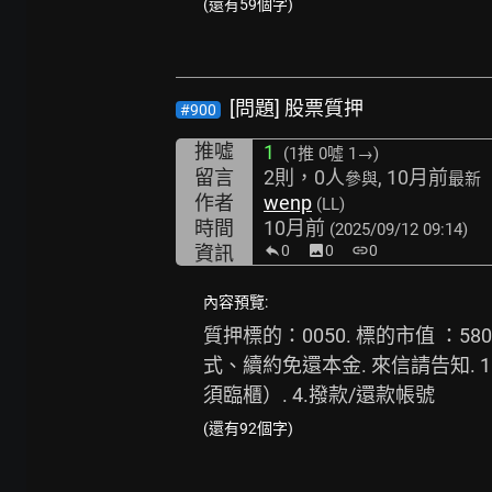
(還有59個字)
[問題] 股票質押
#900
推噓
1
(1推
0噓 1→
)
留言
2則，0人
, 10月前
參與
最新
作者
wenp
(LL)
時間
10月前
(2025/09/12 09:14)
資訊
0
image
0
link
0
內容預覽:
質押標的：0050. 標的市值 ：5
式、續約免還本金. 來信請告知. 
須臨櫃）. 4.撥款/還款帳號
(還有92個字)