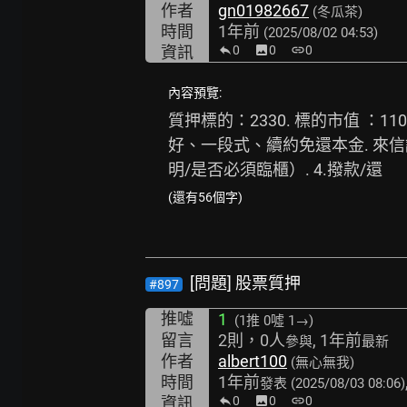
作者
gn01982667
(冬瓜茶)
時間
1年前
(2025/08/02 04:53)
資訊
0
image
0
link
0
內容預覽:
質押標的：2330. 標的市值 ：11
好、一段式、續約免還本金. 來信請
明/是否必須臨櫃）. 4.撥款/還
(還有56個字)
[問題] 股票質押
#897
推噓
1
(1推
0噓 1→
)
留言
2則，0人
, 1年前
參與
最新
作者
albert100
(無心無我)
時間
1年前
發表
(2025/08/03 08:06)
資訊
0
image
0
link
0