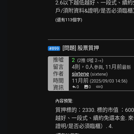
2.6以下越低越好、一段式、續約免
戶/須附資料&證明/是否必須臨櫃
(還有113個字)
[問題] 股票質押
#899
推噓
2
(2推
0噓 2→
)
留言
4則，0人
, 11月前
參與
最新
作者
sixtene
(sixtene)
時間
11月前
(2025/09/03 14:56)
資訊
0
image
0
link
0
內容預覽:
質押標的：2330. 標的市值 ：60
越好、一段式、續約免還本金. 來信
證明/是否必須臨櫃）. 4.