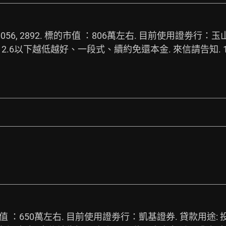
9, 0056, 2892. 標的市值 ：806萬左右. 目前使用證劵行：玉
款利率：2.6以下越低越好、一段式、續約免還本金. 來信請告知. 
：650萬左右. 目前使用證劵行：凱基證券. 貸款用途: 投資.