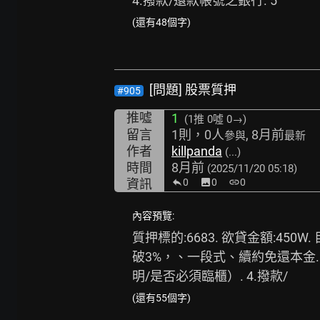
4.撥款/還款帳號之銀行. 5
(還有48個字)
[問題] 股票質押
#905
推噓
1
(1推
0噓 0→
)
留言
1則，0人
, 8月前
參與
最新
作者
killpanda
(...)
時間
8月前
(2025/11/20 05:18)
資訊
0
image
0
link
0
內容預覽:
質押標的:6683. 欲貸金額:45
破3%，、一段式、續約免還本金. 
明/是否必須臨櫃）. 4.撥款/
(還有55個字)