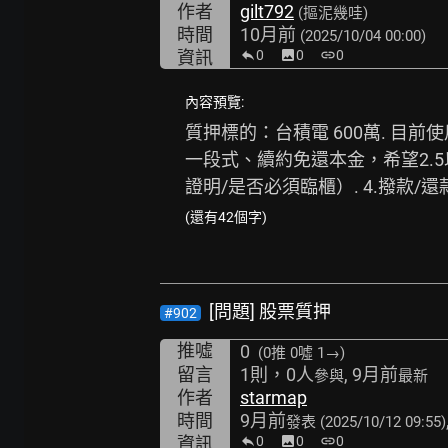
作者
gilt792
(摳泥幾哇)
時間
10月前
(2025/10/04 00:00)
資訊
0
image
0
link
0
內容預覽:
質押標的：台積電 600萬. 目前
一段式、續約免還本金，希望2.5以
證明/是否必須臨櫃）. 4.撥款/
(還有42個字)
[問題] 股票質押
#902
推噓
0
(0推
0噓 1→
)
留言
1則，0人
, 9月前
參與
最新
作者
starmap
時間
9月前
發表
(2025/10/12 09:55)
資訊
0
image
0
link
0