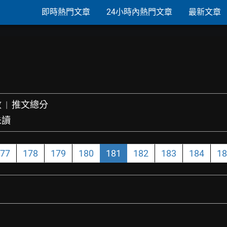
即時熱門文章
24小時內熱門文章
最新文章
數
|
推文總分
未讀
77
178
179
180
181
182
183
184
18