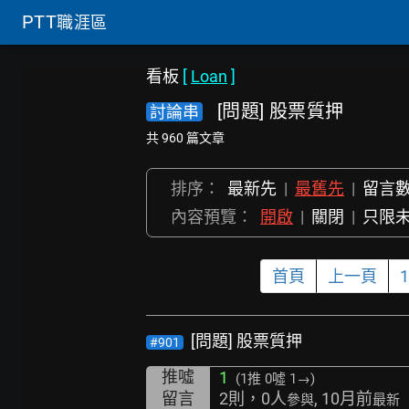
PTT
職涯區
看板
[
Loan
]
[問題] 股票質押
討論串
共 960 篇文章
排序：
最新先
|
最舊先
|
留言
內容預覽：
開啟
|
關閉
|
只限
首頁
上一頁
1
[問題] 股票質押
#901
推噓
1
(1推
0噓 1→
)
留言
2則，0人
, 10月前
參與
最新