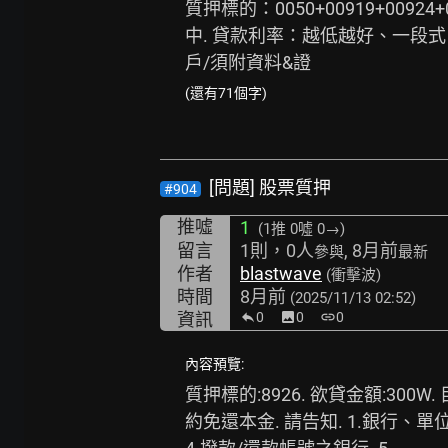
質押標的：0050+00919+0092
中. 貸款利率：越低越好、一段式、
戶/須附資料&證
(還有71個字)
[問題] 股票質押
#904
推噓
1
(1推
0噓 0→
)
留言
1則，0人
, 8月前
參與
最新
作者
blastwave
(衝擊波)
時間
8月前
(2025/11/13 02:52)
資訊
0
image
0
link
0
內容預覽:
質押標的:8926. 欲貸金額:30
約免還本金. 請告知. 1.銀行、單