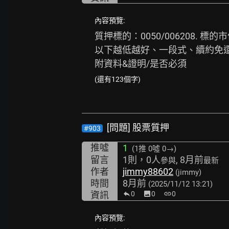
內容預覽:
質押標的：0050/006208. 標的
以下越低越好、一段式、續約免還本金
附資料&證明/是否必須
(還有123個字)
[問題] 股票質押
#903
推噓
1
(1推
0噓 0→
)
留言
1則，0人
, 8月前
參與
最新
作者
jimmy88602
(jimmy)
時間
8月前
(2025/11/12 13:21)
資訊
0
image
0
link
0
內容預覽: