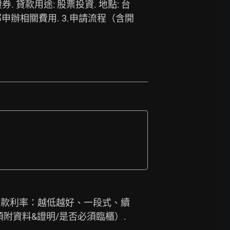
證券. 貸款用途: 股票投資. 地點: 台
部申辦相關費用. 3.申請流程（含開
台中. 貸款利率：越低越好、一段式、續
須附資料&證明/是否必須臨櫃）. 