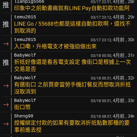
4月前
, 28
lianpig5566
03/17 22:51,
F
推
印象中之前動畫瘋就有LINE Pay自動扣款功能阿
4月前
, 29
temu2015
03/17 23:12,
F
推
LINE Go / 55688也都是這樣自動扣款啊，還找不
到取消的
4月前
, 30
temu2015
03/17 23:12,
F
→
入口嘞，升格電支才被強迫做出來
4月前
, 31
BabyWolf
03/18 00:50,
F
推
折抵好像還是看各電支設定 像街口是根據上一次
交易是否
4月前
, 32
BabyWolf
03/18 00:51,
F
→
有選街口 之前買麥當勞手機訂餐反而想取消折抵
沒取消到
4月前
, 33
BabyWolf
03/18 00:51,
F
→
街口幣
4月前
, 34
Sheng98
03/18 08:57,
F
→
授權綁定付款的如果有要取消折抵點數那種的要
事前進去授