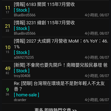
[情報] 6183 關貿 115年7月營收
11
[
Stock
]
17
BlueBird5566
4小時前
,
08/07
[情報] 3231 緯創 115年7月營收
21
[
Stock
]
33
BlueBird5566
4小時前
,
08/07
[情報] 2027 大成鋼 7月營收 MoM：6% YoY：46.
1%
10
[
Stock
]
15
a069275235
4小時前
,
08/07
[新聞] 不會爬也要先開戶！南韓嬰兒股民暴增 爸
49
[
Stock
]
82
troy30408
4小時前
,
08/07
Re: [閒聊] 台灣現在環境是不是對年輕人不太友
善？
9
[
home-sale
]
36
dcarder
4小時前
,
08/07
更多 即時熱門文章 >>