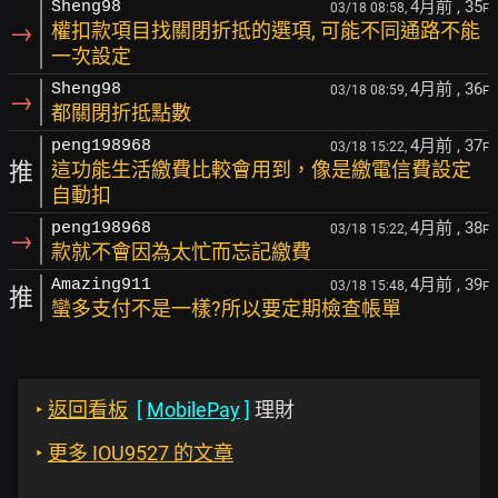
4月前
, 35
Sheng98
03/18 08:58,
F
→
權扣款項目找關閉折抵的選項, 可能不同通路不能
一次設定
4月前
, 36
Sheng98
03/18 08:59,
F
→
都關閉折抵點數
4月前
, 37
peng198968
03/18 15:22,
F
推
這功能生活繳費比較會用到，像是繳電信費設定
自動扣
4月前
, 38
peng198968
03/18 15:22,
F
→
款就不會因為太忙而忘記繳費
4月前
, 39
Amazing911
03/18 15:48,
F
推
蠻多支付不是一樣?所以要定期檢查帳單
‣
返回看板
[
MobilePay
]
理財
‣
更多 IOU9527 的文章