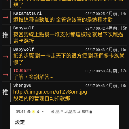
現了
4月前
, 14
Kazamatsuri
03/17 00:25,
F
→
還推這種自動加的 金管會該管的是這種才對
4月前
, 15
BabyWolf
03/17 00:42,
F
推
麥當勞線上點餐一堆支付都這樣啦 就是下次跳過
選卡選折
4月前
, 16
BabyWolf
03/17 00:43,
F
→
抵的步驟 對一卡走天下的很方便 對我們多卡族就
慘了
4月前
, 17
IOU9527
03/17 08:58,
F
→
了解，多謝解答~
4月前
, 18
Sheng98
03/17 09:43,
F
推
http://i.imgur.com/uTZvSom.jpg
設定內的管理自動扣款那