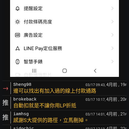
4月前
, 19
Sheng98
03/17 09:43,
F
→
邊可以找出有加入過的線上付款通路
4月前
, 20
brokeback
03/17 10:17,
F
推
自動扣就是不讓你用LP折抵
4月前
, 21
iamhsg
03/17 14:01,
F
推
感謝S大提供的路徑，立馬刪掉。
4月前
, 22
sidochic