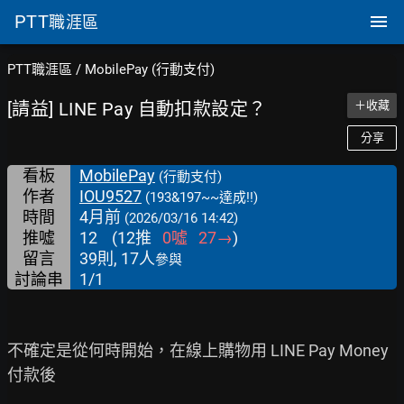
PTT
職涯區
PTT職涯區
/
MobilePay (行動支付)
[請益] LINE Pay 自動扣款設定？
＋收藏
分享
看板
MobilePay
(行動支付)
作者
IOU9527
(193&197~~達成!!)
時間
4月前
(2026/03/16 14:42)
推噓
12
(
12
推
0
噓
27
→
)
留言
39則, 17人
參與
討論串
1/1
不確定是從何時開始，在線上購物用 LINE Pay Money 
付款後
