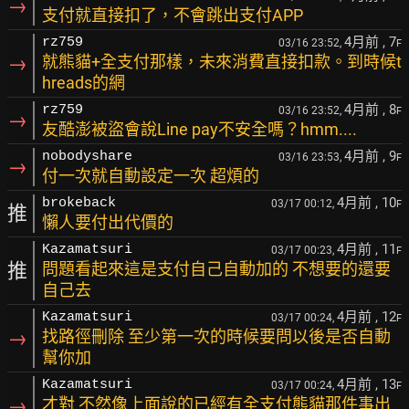
→
支付就直接扣了，不會跳出支付APP
4月前
, 7
rz759
03/16 23:52,
F
→
就熊貓+全支付那樣，未來消費直接扣款。到時候t
hreads的網
4月前
, 8
rz759
03/16 23:52,
F
→
友酷澎被盜會說Line pay不安全嗎？hmm....
4月前
, 9
nobodyshare
03/16 23:53,
F
→
付一次就自動設定一次 超煩的
4月前
, 10
brokeback
03/17 00:12,
F
推
懶人要付出代價的
4月前
, 11
Kazamatsuri
03/17 00:23,
F
推
問題看起來這是支付自己自動加的 不想要的還要
自己去
4月前
, 12
Kazamatsuri
03/17 00:24,
F
→
找路徑刪除 至少第一次的時候要問以後是否自動
幫你加
4月前
, 13
Kazamatsuri
03/17 00:24,
F
→
才對 不然像上面說的已經有全支付熊貓那件事出