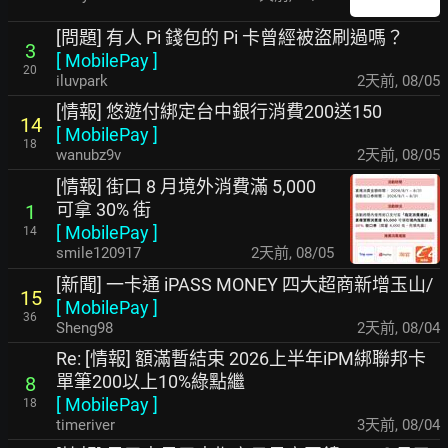
[問題] 有人 Pi 錢包的 Pi 卡曾經被盜刷過嗎？
3
[
MobilePay
]
20
iluvpark
2天前
,
08/05
[情報] 悠遊付綁定台中銀行消費200送150
14
[
MobilePay
]
18
wanubz9v
2天前
,
08/05
[情報] 街口 8 月境外消費滿 5,000
可拿 30% 街
1
[
MobilePay
]
14
smile120917
2天前
,
08/05
[新聞] 一卡通 iPASS MONEY 四大超商新增玉山/
15
[
MobilePay
]
36
Sheng98
2天前
,
08/04
Re: [情報] 額滿暫結束 2026上半年iPM綁聯邦卡
單筆200以上10%綠點繼
8
[
MobilePay
]
18
timeriver
3天前
,
08/04