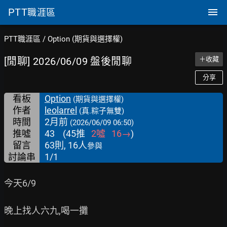
PTT
職涯區
PTT職涯區
/
Option (期貨與選擇權)
[閒聊] 2026/06/09 盤後閒聊
＋收藏
分享
看板
Option
(期貨與選擇權)
作者
leolarrel
(真.粽子無雙)
時間
2月前
(2026/06/09 06:50)
推噓
43
(
45
推
2
噓
16
→
)
留言
63則, 16人
參與
討論串
1/1
今天6/9

晚上找人六九,喝一攤
