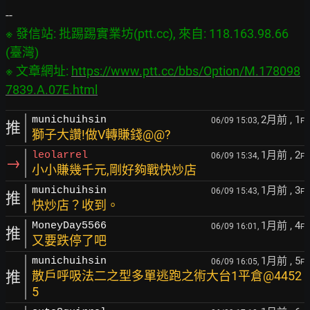
※ 發信站: 批踢踢實業坊(ptt.cc), 來自: 118.163.98.66 
(臺灣)

※ 文章網址: 
https://www.ptt.cc/bbs/Option/M.178098
7839.A.07E.html
2月前
, 1
munichuihsin
06/09 15:03,
F
推
獅子大讚!做V轉賺錢@@?
1月前
, 2
leolarrel
06/09 15:34,
F
→
小小賺幾千元,剛好夠戰快炒店
1月前
, 3
munichuihsin
06/09 15:43,
F
推
快炒店？收到。
1月前
, 4
MoneyDay5566
06/09 16:01,
F
推
又要跌停了吧
1月前
, 5
munichuihsin
06/09 16:05,
F
推
散戶呼吸法二之型多單逃跑之術大台1平倉@4452
5