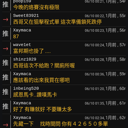
1月前
, 54
poop159
06/10 00:21,
F
推
今晚的烙賽沒有極限
1月前
, 55
Sweet83921
06/10 00:22,
F
→
西哥又在狙擊程式單 這次準備鎖死跌停
1月前
, 56
Xaymaca
06/10 00:23,
F
推
87
1月前
, 57
wave1et
06/10 00:24,
F
→
富邦期也掛了 ....
1月前
, 58
shinz1029
06/10 00:28,
F
推
西哥這次不給跑？關廁所喔
1月前
, 59
Xaymaca
06/10 00:36,
F
推
應該看的出來我買在哪吧
1月前
, 60
inbeing520
06/10 01:20,
F
推
感恩馬卡..讚嘆馬卡
1月前
, 61
Xaymaca
06/10 01:35,
F
推
好了 有賺就好 不要賺太多
1月前
, 62
Xaymaca
06/10 02:34,
F
→
先藏一下 找時間問 你有４２６５０多單