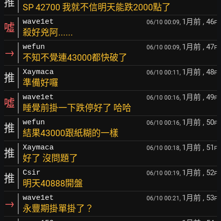
推
SP 42700 我就不信明天能跌2000點了
1月前
, 46
wave1et
06/10 00:09,
F
噓
殺好兇阿......
1月前
, 47
wefun
06/10 00:09,
F
→
不知不覺連43000都快破了
1月前
, 48
Xaymaca
06/10 00:11,
F
推
準備好囉
1月前
, 49
wave1et
06/10 00:16,
F
噓
睡覺前掛一下跌停好了 哈哈
1月前
, 50
wefun
06/10 00:16,
F
推
結果43000跟紙糊的一樣
1月前
, 51
Xaymaca
06/10 00:18,
F
推
好了 沒問題了
1月前
, 52
Csir
06/10 00:19,
F
推
明天40888開盤
1月前
, 53
wave1et
06/10 00:21,
F
→
永豐期掛單掛了？