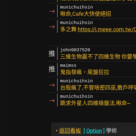
munichuihsin
→
啾命,Cafe大快使絕招
munichuihsin
→
多之舞
https://i.meee.com.tw/
john9037520
推
三維生物贏不了四維生物 你要
maimss
推
鬼指發瘋，尾盤狂拉
munichuihsin
→
台股瘋了,不管啥密四巫,散戶呼吸法
munichuihsin
→
跪求外星人四維操盤法,啾命~
‣
返回看板
[
Option
]
學術