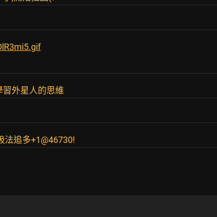
OlR3mi5.gif
學習外星人的思維
追多+1@46730!