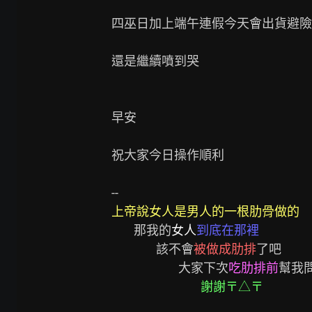
四巫日加上端午連假今天會出貨避險

還是繼續噴到哭

早安

祝大家今日操作順利

上帝說女人是男人的一根肋骨做的
        那我的
女人
到底在那裡
                該不會
被做成肋排
了吧

                        大家下次
吃肋排前
幫我
謝謝〒△〒