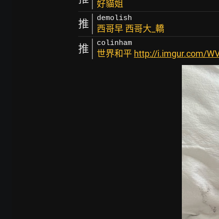
好貓姐
demolish
推
西哥早 西哥大_轎
colinham
推
世界和平
http://i.imgur.com/W