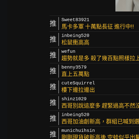
Sweet83921
推
馬卡多軍 十萬點長征 進行中!!
inbeing520
推
松鼠衝高高
wefun
推
趨勢就是多 殺了幾百點照樣拉
benny3579
推
直上五萬點
cuteSquirrel
推
樓下邊拉邊出
shinz1029
推
西哥別說這麼多 趕緊過高不然
inbeing520
推
西哥加油創新高，群組已喊到選
munichuihsin
推
剛剛現貨破新高後,空蛙似乎出擊