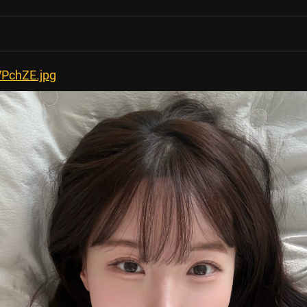
VPchZE.jpg