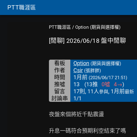
PTT
職涯區
PTT職涯區
/
Option (期貨與選擇權)
[閒聊] 2026/06/18 盤中閒聊
看板
Option
(期貨與選擇權)
作者
Csir
(張胖胖)
時間
1月前
(2026/06/17 21:51)
推噓
13
(
13
推
0
噓
4
→
)
留言
17則, 11人
, 1月前
參與
最新
討論串
1/1
夜盤來個將近千點震盪

升息一碼符合預期利空結束了嗎
