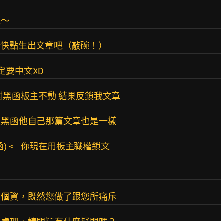
嘛～
了！快點生出文章吧（敲碗！）
定要中文XD
射黑函板主不動 結果反鎖我文章
友黑函他自己那篇文章也是一樣
 <---你現在用板主職權鎖文
布個資，既然您做了跟您所痛斥