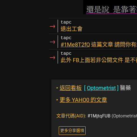
tapc
→
退出工會
tapc
→
#1Me8T2fQ
這篇文章 請問你有
tapc
→
此外 FB上面若非公開文件 是
‣
返回看板
[
Optometrist
]
醫藥
‣
更多 YAHO0 的文章
文章代碼(AID):
#1MjtqFUB
(Optometrist
更多分享選項