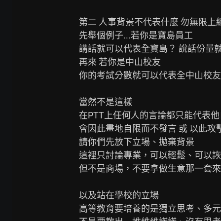
第二 人事背景不代表什麼 勿無限上綱
先舉個例子...若你是寶島員工

講話就可以代表全寶島？ 說話份量就
再來 若你是中山校友

你的考試分數就可以代表全中山校友
當然不是這樣

在PTT上任何人的言論都只能代表他
會因此畫地自限而不發言 或 以此攻
請你們先放下立場、拋棄背景

這裡只討論專業，可以輕鬆、可以詼
但不是商場，不要拿做生意那一套來
以及站在學校的立場

高等教育要培養的是獨立思考、多元