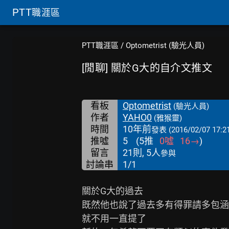
PTT
職涯區
PTT職涯區
/
Optometrist (驗光人員)
[閒聊] 關於G大的自介文推文
看板
Optometrist
(驗光人員)
作者
YAHO0
(雅猴靈)
時間
10年前
發表
(2016/02/07 17:2
推噓
5
(
5
推
0
噓
16
→
)
留言
21則, 5人
參與
討論串
1/1
關於G大的過去

既然他也說了過去多有得罪請多包涵

就不用一直提了
