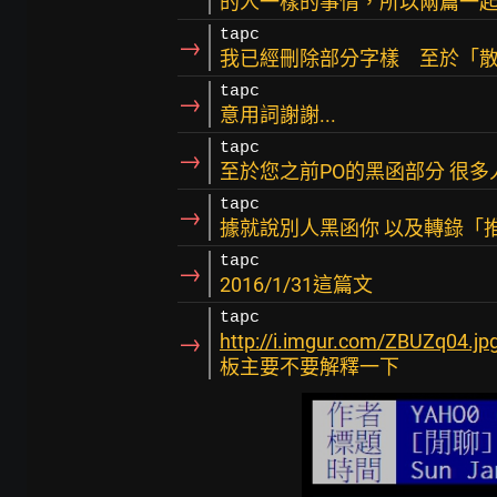
的人一樣的事情，所以兩篇一
tapc
→
我已經刪除部分字樣 至於「
tapc
→
意用詞謝謝...
tapc
→
至於您之前PO的黑函部分 很多
tapc
→
據就說別人黑函你 以及轉錄「
tapc
→
2016/1/31這篇文
tapc
→
http://i.imgur.com/ZBUZq04.jp
板主要不要解釋一下