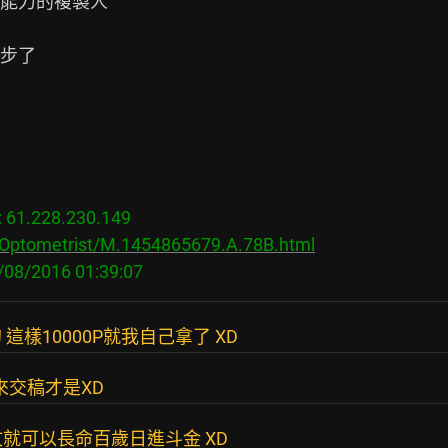
能力的複製人

步了

1.228.230.149

/Optometrist/M.1454865679.A.78B.html
樣10000P就我自己拿了 XD
大來交稿才是XD
文就可以長命百歲日進斗金 XD