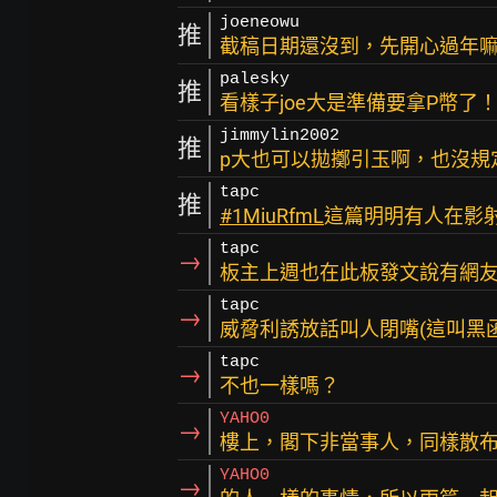
joeneowu
推
截稿日期還沒到，先開心過年
palesky
推
看樣子joe大是準備要拿P幣
jimmylin2002
推
p大也可以拋擲引玉啊，也沒規
tapc
推
#1MiuRfmL
這篇明明有人在影
tapc
→
板主上週也在此板發文說有網
tapc
→
威脅利誘放話叫人閉嘴(這叫黑函)
tapc
→
不也一樣嗎？
YAHO0
→
樓上，閣下非當事人，同樣散
YAHO0
→