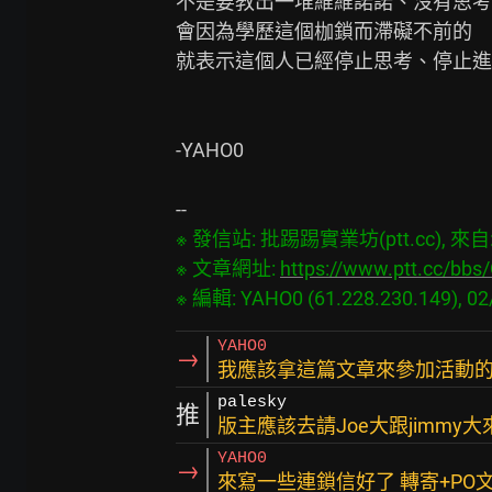
不是要教出一堆維維諾諾、沒有思考
會因為學歷這個枷鎖而滯礙不前的

就表示這個人已經停止思考、停止進
-YAHO0

※ 發信站: 批踢踢實業坊(ptt.cc), 來自: 6
※ 文章網址: 
https://www.ptt.cc/bbs
YAHO0
→
我應該拿這篇文章來參加活動的 這
palesky
推
版主應該去請Joe大跟jimmy
YAHO0
→
來寫一些連鎖信好了 轉寄+PO