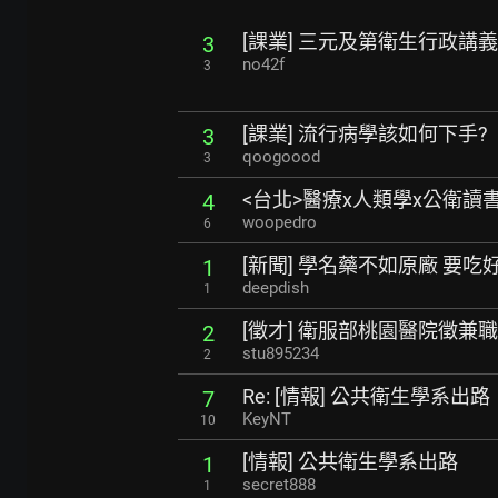
[課業] 三元及第衛生行政講
3
no42f
3
[課業] 流行病學該如何下手?
3
qoogoood
3
<台北>醫療x人類學x公衛讀
4
woopedro
6
[新聞] 學名藥不如原廠 要吃
1
deepdish
1
[徵才] 衛服部桃園醫院徵兼
2
stu895234
2
Re: [情報] 公共衛生學系出路
7
KeyNT
10
[情報] 公共衛生學系出路
1
secret888
1