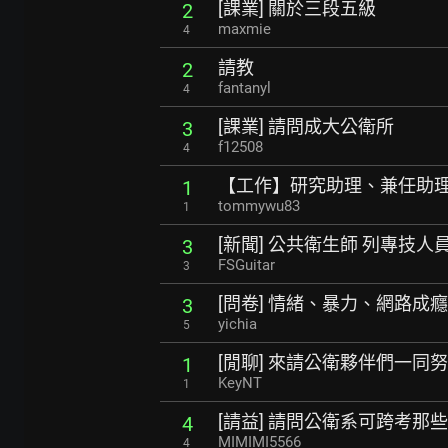
[課業] 關於三段五級
2
maxmie
4
請教
2
fantanyl
4
[課業] 請問成大公衛所
3
f12508
4
【工作】研究助理、兼任助
1
tommywu83
1
[新聞] 公共衛生師 列專技人
3
FSGuitar
3
[問卷] 情緒、暴力、網路成
3
yichia
5
[閒聊] 來請公衛夥伴們一同
1
KeyNT
1
[請益] 請問公衛系可跨考那
4
MIMIMI5566
4