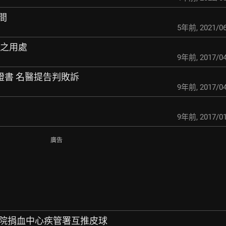
時間
5年前
,
2021/06
驗之用處
9年前
,
2017/04
師證書 名醫提告判敗訴
9年前
,
2017/04
9年前
,
2017/01
廣告
血 醫院捐血中心疾管署互推
皮球