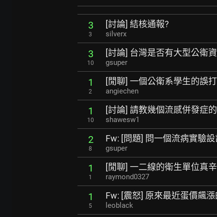
[討論] 結核通報?
3
silverx
3
[討論] 台灣是否有大型公衛資
3
gsuper
10
[閒聊] 一個公衛系學生的誤
1
angiechen
2
[討論] 請教幾個流感併發症
1
shawesw1
10
Fw: [問題] 問一個流病實驗
2
gsuper
8
[閒聊] 一二線的衛生單位真
1
raymond0327
1
Fw: [震怒] 原來最近蛋價飆漲
1
leoblack
5