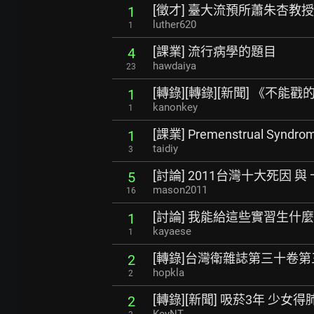
[徵才] 臺大流預所蕭朱杏教
1
luther620
1
[課業] 流行病學的題目
4
hawdaiya
23
[轉錄][轉錄][新聞] 《不
1
kanonkey
1
[課業] Premenstrual Syndrome
1
taidiy
3
[討論] 2011台灣十大死因 與
5
mason2011
16
[討論] 我能給這些實習生什
1
kayaese
1
[轉錄]台灣衛雜誌第三十卷第三
2
hopkla
2
[轉錄][新聞] 吸菸3年 少女
2