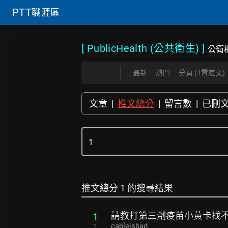
PTT
職涯區
[ PublicHealth (公共衛生)
]
公衛板
最新
熱門
分頁 (1置底文)
文章
|
推文總分
|
留言數
|
已刪
推文總分 1 的搜尋結果
請教打第三劑疫苗小黃卡找
1
cableisbad
1