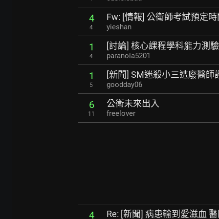
Fw: [情報] 公衛師考試預定
4
yieshan
4
[討論] 核心課程學科能力測
1
paranoia5201
4
[新聞] SM迷殺小三遭廢醫
1
goodday06
5
公衛未來出入
6
freelover
11
Re: [新聞] 病患輸到愛滋
4