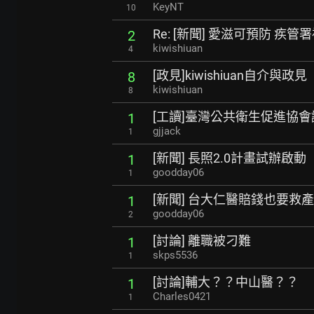
KeyNT
10
Re: [新聞] 愛滋可預防 疾
2
kiwishiuan
4
[政見]kiwishiuan自介與政見
8
kiwishiuan
8
[工讀]臺灣公共衛生促進協
1
gjjack
1
[新聞] 長照2.0計畫試辦啟
1
goodday06
1
[新聞] 台大仁醫賠錢也要救
1
goodday06
2
[討論] 離職被刁難
1
skps5536
1
[討論]輔大？？中山醫？？
1
Charles0421
1