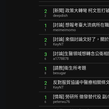
[新聞] 政策大轉彎 柯文哲
2
deepdish
2
[討論] 想報考臺大流病所在
1
meimeimomo
1
[討論] 來個討論文好了，關於伊
2
KeyNT
5
[討論]生醫領域想轉念公衛相
3
a1778878
6
[請教]衛生所考題
1
besugar
8
反對服貿協議中醫療相關條
2
KeyNT
2
[情報] 勞研所 徵發替代役 副/助
1
peterwu76
6