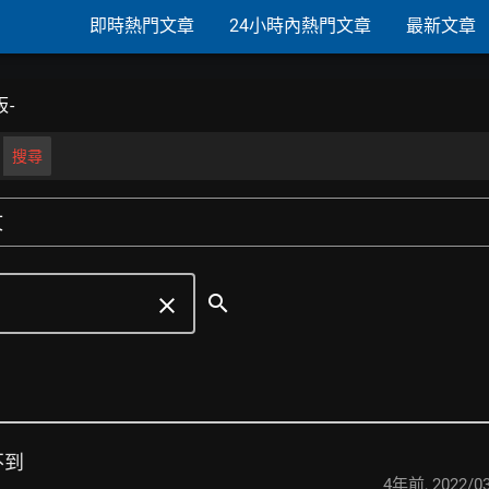
即時熱門文章
24小時內熱門文章
最新文章
-
搜尋
文
search
clear
不到
4年前
,
2022/03