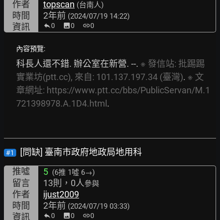
作者
topscan
(台南人)
時間
2年前
(2024/07/19 14:22)
資訊
0
image
0
link
0
內容預覽:
科長人還不錯. 辦公室在新營. --. 
※
發信站:
批踢踢
實業坊(ptt.cc),
來自:
101.137.197.34
(臺灣)
. 
※
文
章網址:
https://www.ptt.cc/bbs/PublicServan/M.1
721398978.A.1D4.html
.
[問缺] 臺南市政府地政局地用科
#1
推噓
5
(6推
1噓 6→
)
留言
13則，0人
參與
作者
ijust2009
時間
2年前
(2024/07/19 03:33)
資訊
0
image
0
link
0