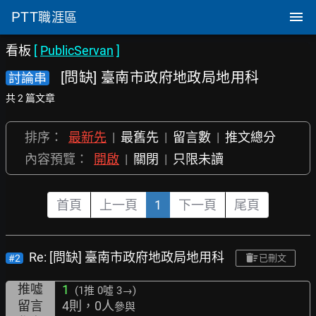
PTT
職涯區
看板
[
PublicServan
]
[問缺] 臺南市政府地政局地用科
討論串
共 2 篇文章
排序：
最新先
|
最舊先
|
留言數
|
推文總分
內容預覽：
開啟
|
關閉
|
只限未讀
首頁
上一頁
1
下一頁
尾頁
Re: [問缺] 臺南市政府地政局地用科
#2
已刪文
推噓
1
(1推
0噓 3→
)
留言
4則，0人
參與