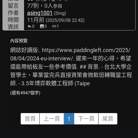
留言
77則，0人
參與
作者
asing1001
(Sing)
時間
11月前
(2025/09/08 22:42)
資訊
0
image
0
link
1
內容預覽:
網誌好讀版:. 
https://www.paddingleft.com/2025/
08/04/2024-eu-interview/.
 遲來一年的心得，希望
還能帶給板友一些參考價值. ## 背景. - 台北大學企
管學士，畢業當完兵直接資策會微軟班轉職當工程
師. - 3.5年博弈軟體工程師 (Taipe
(還有4947個字)
首頁
上一頁
1
下一頁
尾頁