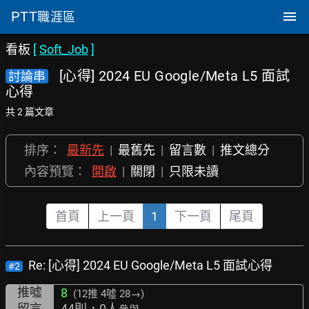
PTT
職涯區
看板
[
Soft_Job
]
[心得] 2024 EU Google/Meta L5 面試
討論串
心得
共 2 篇文章
排序：
最新先
|
最舊先
|
留言數
|
推文總分
內容預覽：
開啟
|
關閉
|
只限未讀
首頁
上一頁
1
下一頁
尾頁
Re: [心得] 2024 EU Google/Meta L5 面試心得
#2
推噓
8
(12推
4噓 28→
)
留言
44則，0人