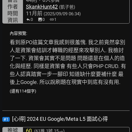
參與
作者
SkankHunt42
(凱子爸)
時間
11月前
(2025/09/09 06:34)
資訊
0
image
0
link
1
內容預覽:
看到原PO這篇文章我感到很羞愧. 我之前竟然拿別
人是資策會結訓才轉職的經歷來攻擊別人. 我檢討
了一下. 資策會其實不是問題 問題還是在個人的造
化與經歷. 同樣是資策會 有些人只會PHP CRUD. 有
些人認真踏實一步一腳印 知道缺什麼要補什麼 最
後上Google. 所以說刷題在現實中到底有沒有用. 
(還有114個字)
[心得] 2024 EU Google/Meta L5 面試心得
#1
推噓
60
(61推
1噓 15→
)