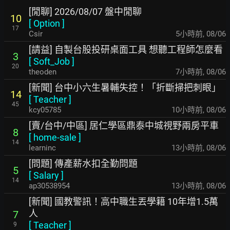
[閒聊] 2026/08/07 盤中閒聊
10
[
Option
]
17
Csir
5小時前
,
08/06
[請益] 自製台股投研桌面工具 想聽工程師怎麼看
3
[
Soft_Job
]
20
theoden
7小時前
,
08/06
[新聞] 台中小六生暑輔失控！「折斷掃把刺眼」
14
[
Teacher
]
45
kcy05785
10小時前
,
08/06
[賣/台中/中區] 居仁學區鼎泰中城視野兩房平車
8
[
home-sale
]
14
learninc
13小時前
,
08/06
[問題] 傳產薪水扣全勤問題
5
[
Salary
]
14
ap30538954
13小時前
,
08/06
[新聞] 國教警訊！高中職生丟學籍 10年增1.5萬
人
7
[
Teacher
]
9