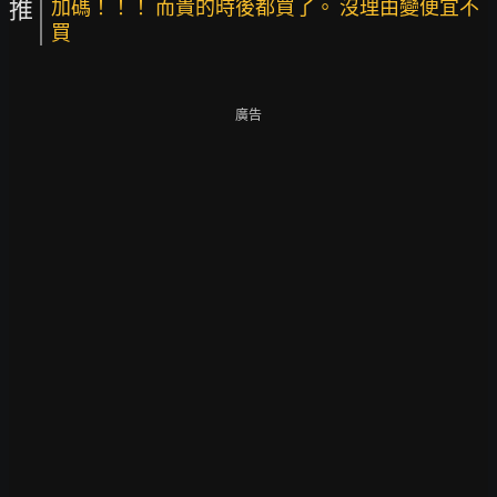
推
加碼！！！ 而貴的時後都買了。 沒理由變便宜不
買
廣告