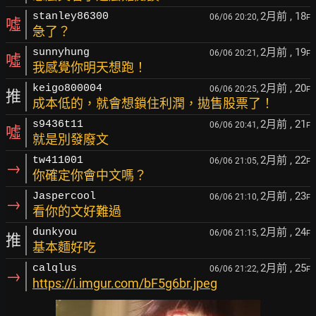
2月前
, 18
stanley86300
06/06 20:20,
F
噓
急了？
2月前
, 19
sunnyhung
06/06 20:21,
F
噓
我感覺你明天想跑！
2月前
, 20
keigo800004
06/06 20:25,
F
推
成本低的，就會想鎖住利潤，拋售股票了！
2月前
, 21
s9436t11
06/06 20:41,
F
噓
就是別發廢文
2月前
, 22
tw411001
06/06 21:05,
F
→
你確定你會中文嗎？
2月前
, 23
Jaspercool
06/06 21:10,
F
→
看你的文好難過
2月前
, 24
dunkyou
06/06 21:15,
F
推
基本麵好吃
2月前
, 25
calqlus
06/06 21:22,
F
→
https://i.imgur.com/bF5g6br.jpeg