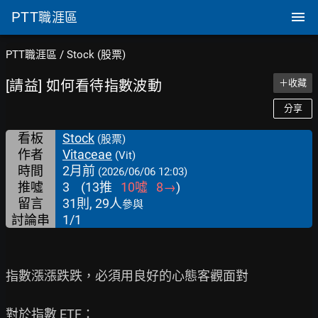
PTT
職涯區
PTT職涯區
/
Stock (股票)
[請益] 如何看待指數波動
＋收藏
分享
看板
Stock
(股票)
作者
Vitaceae
(Vit)
時間
2月前
(2026/06/06 12:03)
推噓
3
(
13
推
10
噓
8
→
)
留言
31則, 29人
參與
討論串
1/1
指數漲漲跌跌，必須用良好的心態客觀面對

對於指數 ETF：
