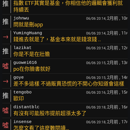
推
指數 ETF其實是基金，你相信他的邏輯會獲利就
持續丟
2月前
, 10
johnwu
06/06 20:14,
F
推
問就是刪app
2月前
, 11
YumingHuang
06/06 20:14,
F
→
錢進去就是了，基金本來就是錢滾錢 ..
2月前
, 12
lazikat
06/06 20:14,
F
推
你是不是在壯膽
2月前
, 13
guowei616
06/06 20:15,
F
噓
po在你臉書就好
2月前
, 14
goye
06/06 20:15,
F
→
差不多這樣 不過販賣恐慌的不開心你知道會這樣
2月前
, 15
tengobo
06/06 20:16,
F
推
歐印
2月前
, 16
distantblc
06/06 20:18,
F
噓
有沒有可能股市提前超漲太多了
2月前
, 17
insense
06/06 20:18,
F
噓
怎麼文看了這麼難閱讀…