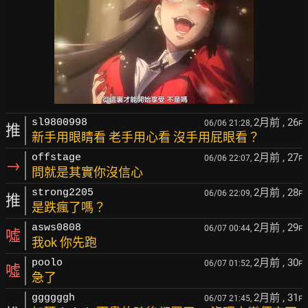
2月前
, 26
sl9800998
06/06 21:28,
F
推
新手用眼睛看 老手用心看 沒手用屁眼看？
2月前
, 27
offstage
06/06 22:07,
F
→
問就是其實你沒信心
2月前
, 28
strong2205
06/06 22:09,
F
推
是跌瘋了嗎？
2月前
, 29
asws0808
06/07 00:44,
F
噓
我ok 你先跑
2月前
, 30
poolo
06/07 01:52,
F
噓
急了
2月前
, 31
ggggggh
06/07 21:45,
F