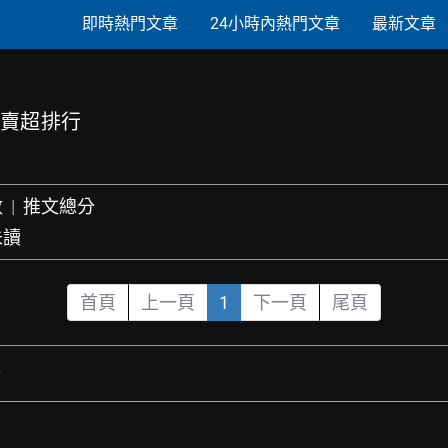
即時熱門文章
24小時內熱門文章
最新文章
信買賣超排行
數
|
推文總分
未讀
首頁
上一頁
1
下一頁
尾頁
行