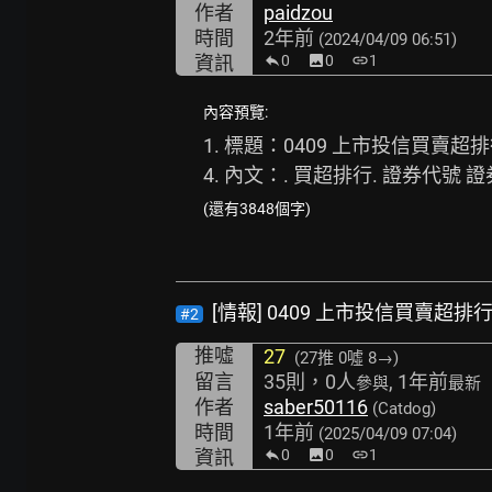
作者
paidzou
時間
2年前
(2024/04/09 06:51)
資訊
0
image
0
link
1
內容預覽:
1. 標題：0409 上市投信買賣超排行.
4. 內文：. 買超排行. 證券代號 證券名
(還有3848個字)
[情報] 0409 上市投信買賣超排
#2
推噓
27
(27推
0噓 8→
)
留言
35則，0人
, 1年前
參與
最新
作者
saber50116
(Catdog)
時間
1年前
(2025/04/09 07:04)
資訊
0
image
0
link
1