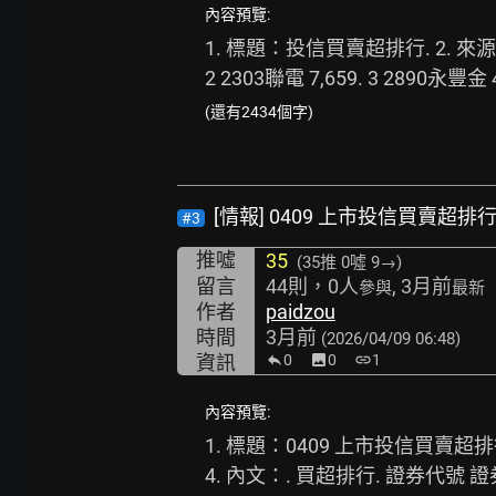
內容預覽:
1. 標題：投信買賣超排行. 2. 來
2 2303聯電 7,659. 3 2890永豐金 4
(還有2434個字)
[情報] 0409 上市投信買賣超排
#3
推噓
35
(35推
0噓 9→
)
留言
44則，0人
, 3月前
參與
最新
作者
paidzou
時間
3月前
(2026/04/09 06:48)
資訊
0
image
0
link
1
內容預覽:
1. 標題：0409 上市投信買賣超排行.
4. 內文：. 買超排行. 證券代號 證券名