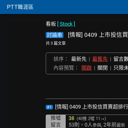
PTT
職涯區
看板
[
Stock
]
[情報] 0409 上市投
討論串
共 3 篇文章
排序：
最新先
|
最舊先
|
留言
內容預覽：
開啟
|
關閉
|
只限
[情報] 0409 上市投信買賣超排
#1
推噓
38
(40推
2噓 11→
)
留言
53則，0人
, 2年前
參與
最新