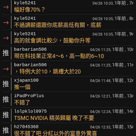
1年前
, 7
kyle5241
04/26 10:33,
F
→
幅好像70%？
1年前
, 8
kyle5241
04/26 10:35,
F
→
不過調薪還跟你底薪高低有關，底薪
1年前
, 9
kyle5241
04/26 10:35,
F
→
高的就會調比較少，鼓勵你升等
1年前
, 10
barbarian506
04/26 11:25,
F
推
現在科技業正常4～6，高一點的6~10
1年前
, 11
barbarian506
04/26 11:25,
F
→
，特例大於10，跳槽大於20
1年前
, 12
xjapan100
04/26 11:48,
F
推
推一個
1年前
, 13
iPadProPlus
04/26 12:21,
F
推
不錯了
1年前
, 14
lolpklol0975
04/26 12:24,
F
推
TSMC NVIDIA 精英歸屬 晚了不要
1年前
, 15
h27045368
04/26 12:32,
F
推
很不錯了吧 分紅以外的當意外驚喜