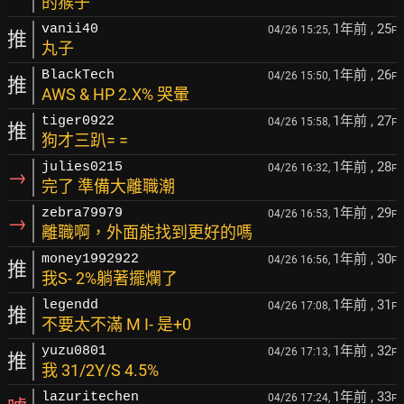
的猴子
1年前
, 25
vanii40
04/26 15:25,
F
推
丸子
1年前
, 26
BlackTech
04/26 15:50,
F
推
AWS & HP 2.X% 哭暈
1年前
, 27
tiger0922
04/26 15:58,
F
推
狗才三趴= =
1年前
, 28
julies0215
04/26 16:32,
F
→
完了 準備大離職潮
1年前
, 29
zebra79979
04/26 16:53,
F
→
離職啊，外面能找到更好的嗎
1年前
, 30
money1992922
04/26 16:56,
F
推
我S- 2%躺著擺爛了
1年前
, 31
legendd
04/26 17:08,
F
推
不要太不滿 M I- 是+0
1年前
, 32
yuzu0801
04/26 17:13,
F
推
我 31/2Y/S 4.5%
1年前
, 33
lazuritechen
04/26 17:24,
F