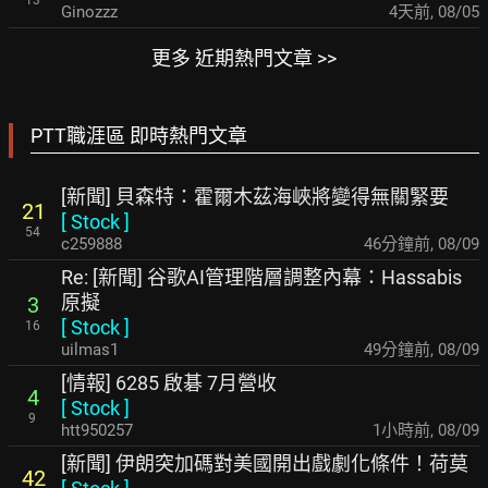
13
Ginozzz
4天前
,
08/05
更多 近期熱門文章 >>
PTT職涯區 即時熱門文章
[新聞] 貝森特：霍爾木茲海峽將變得無關緊要
21
[
Stock
]
54
c259888
46分鐘前
,
08/09
Re: [新聞] 谷歌AI管理階層調整內幕：Hassabis
原擬
3
[
Stock
]
16
uilmas1
49分鐘前
,
08/09
[情報] 6285 啟碁 7月營收
4
[
Stock
]
9
htt950257
1小時前
,
08/09
[新聞] 伊朗突加碼對美國開出戲劇化條件！荷莫
42