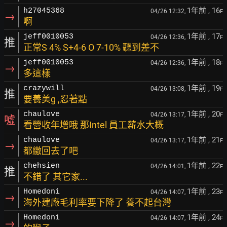
1年前
, 16
h27045368
04/26 12:32,
F
→
啊
1年前
, 17
jeff0010053
04/26 12:36,
F
推
正常S 4% S+4-6 O 7-10% 聽到差不
1年前
, 18
jeff0010053
04/26 12:36,
F
→
多這樣
1年前
, 19
crazywill
04/26 13:08,
F
推
要養美g ,忍著點
1年前
, 20
chaulove
04/26 13:17,
F
噓
看營收年增哦 那Intel 員工薪水大概
1年前
, 21
chaulove
04/26 13:17,
F
→
都繳回去了吧
1年前
, 22
chehsien
04/26 14:01,
F
推
不錯了 其它家...
1年前
, 23
Homedoni
04/26 14:07,
F
→
海外建廠毛利率要下降了 養不起台灣
1年前
, 24
Homedoni
04/26 14:07,
F
→