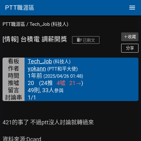
PTT
職涯區
PTT職涯區
/
Tech_Job (科技人)
＋收藏
[情報] 台積電 調薪開獎
已刪文
分享
看板
Tech_Job
(科技人)
作者
yokann
(PTT和平大使)
時間
1年前
(2025/04/26 01:48)
推噓
20
(
24
推
4
噓
21
→
)
留言
49則, 33人
參與
討論串
1/1
421的事了 不過ptt沒人討論就轉過來

資料來源:Dcard
