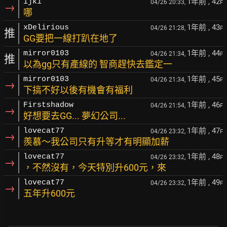
1年前
, 42
ijk1
04/26 20:33,
F
→
哪
1年前
, 43
xDelirious
04/26 21:28,
F
推
GG要把一線打趴在地了
1年前
, 44
mirror0103
04/26 21:34,
F
推
以為gg只有產線的 智商趕快去鑑定一
1年前
, 45
mirror0103
04/26 21:34,
F
→
下搞不好以後有機會有福利
1年前
, 46
Firstshadow
04/26 21:54,
F
→
好想要去GG... 夢幻公司...
1年前
, 47
lovecat77
04/26 23:32,
F
→
羨慕～我公司只有升等才有明顯加薪
1年前
, 48
lovecat77
04/26 23:32,
F
→
，不然沒有，今天特別升600元，來
1年前
, 49
lovecat77
04/26 23:32,
F
→
五年升600元