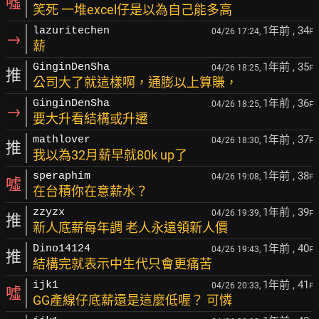
噓
笑死 一堆excel仔是以為自己能多高
1年前
, 34
lazuritechen
04/26 17:24,
F
→
薪
1年前
, 35
GinginDenSha
04/26 18:25,
F
推
公司大了就這樣啊，通膨以上算賺，
1年前
, 36
GinginDenSha
04/26 18:25,
F
→
要大升看結構或升遷
1年前
, 37
mathlover
04/26 18:30,
F
推
我以為32月薪早就80k up了
1年前
, 38
speraphim
04/26 19:08,
F
噓
在台積你在意薪水？
1年前
, 39
zzyzx
04/26 19:39,
F
推
新人底薪每年調 老人永遠領新人價
1年前
, 40
Dino14124
04/26 19:43,
F
推
結構完就表示中生代只會更痛苦
1年前
, 41
ijk1
04/26 20:33,
F
噓
GG產線仔底薪還是這麼低喔？ 可憐