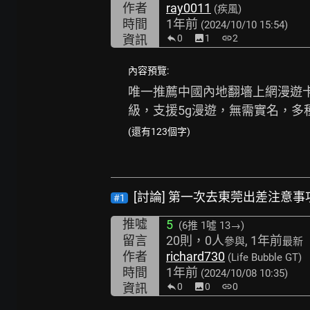
作者
ray0011
(疾風)
時間
1年前
(2024/10/10 15:54)
資訊
0
image
1
link
2
內容預覽:
唯一推薦中國內地翻墻上網漫遊卡，只
級，支援5g漫遊，無需實名，多種
(還有123個字)
[討論] 第一次去東莞出差注意事
#1
推噓
5
(6推
1噓 13→
)
留言
20則，0人
, 1年前
參與
最新
作者
richard730
(Life Bubble GT)
時間
1年前
(2024/10/08 10:35)
資訊
0
image
0
link
0