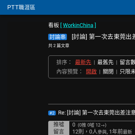
PTT
職涯區
看板
[
WorkinChina
]
[討論] 第一次去東莞
討論串
共 2 篇文章
排序：
最新先
|
最舊先
|
留言
內容預覽：
開啟
|
關閉
|
只限
Re: [討論] 第一次去東莞出差注
#2
推噓
0
(0推
0噓 12→
)
留言
12則，0人
, 1年前
參與
最新