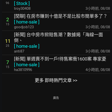
[
Stock
]
96
troy30408
3小時前
,
08/08
[閒聊] 在房市賺到十億是不是比股市簡單多了？
2
[
home-sale
]
15
goodjob123
3小時前
,
08/08
[新聞] 台中房市掀賠售潮？數據揭「海線一面
倒、
11
[
home-sale
]
25
anti87
3小時前
,
08/08
[新聞] 單週賣不到一戶!待售案衝1600案 專家憂
7
[
home-sale
]
15
ha3810996
4小時前
,
08/08
更多 即時熱門文章 >>
廣告