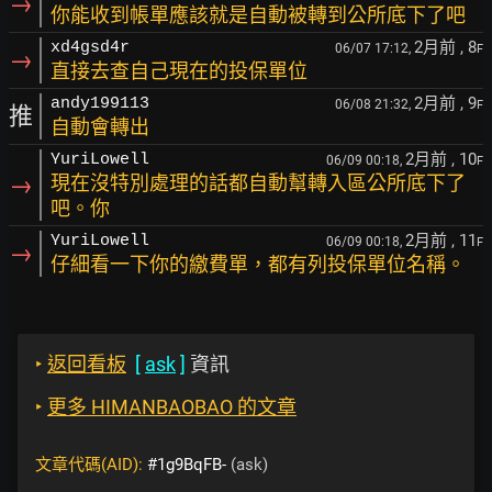
→
你能收到帳單應該就是自動被轉到公所底下了吧
2月前
, 8
xd4gsd4r
06/07 17:12,
F
→
直接去查自己現在的投保單位
2月前
, 9
andy199113
06/08 21:32,
F
推
自動會轉出
2月前
, 10
YuriLowell
06/09 00:18,
F
→
現在沒特別處理的話都自動幫轉入區公所底下了
吧。你
2月前
, 11
YuriLowell
06/09 00:18,
F
→
仔細看一下你的繳費單，都有列投保單位名稱。
‣
返回看板
[
ask
]
資訊
‣
更多 HIMANBAOBAO 的文章
文章代碼(AID):
#1g9BqFB-
(ask)