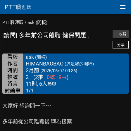
PTT
職涯區
PTT職涯區
/
ask (問板)
[請問] 多年前公司離職 健保問題..
＋收藏
分享
看板
ask
(問板)
作者
HIMANBAOBAO
(這是我的咖稱)
時間
2月前
(2026/06/07 00:36)
推噓
2
(
2
推
0
噓
9
→
)
留言
11則, 6人
參與
討論串
1/1
大家好 想詢問一下～

多年前從公司離職後 轉為接案
