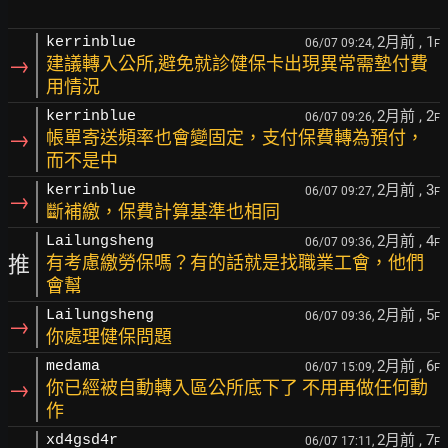
2月前
, 1
kerrinblue
06/07 09:24,
F
→
建議轉入公所,避免就診健保卡出現異常需墊付費
用情況
2月前
, 2
kerrinblue
06/07 09:26,
F
→
帳單寄送頻率也會變固定，支付保費轉為預付，
而不是中
2月前
, 3
kerrinblue
06/07 09:27,
F
→
斷補繳，保費計算基準也相同
2月前
, 4
Lailungsheng
06/07 09:36,
F
推
有考慮繳勞保嗎？有的話就是找職業工會，他們
會幫
2月前
, 5
Lailungsheng
06/07 09:36,
F
→
你處理健保問題
2月前
, 6
medama
06/07 15:09,
F
→
你已經被自動轉入區公所底下了 不用再做任何動
作
2月前
, 7
xd4gsd4r
06/07 17:11,
F