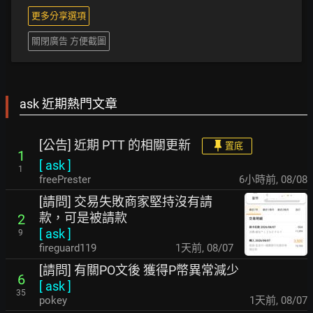
更多分享選項
關閉廣告 方便截圖
ask 近期熱門文章
[公告] 近期 PTT 的相關更新
置底
1
[
ask
]
1
freePrester
6小時前
,
08/08
[請問] 交易失敗商家堅持沒有請
款，可是被請款
2
[
ask
]
9
fireguard119
1天前
,
08/07
[請問] 有關PO文後 獲得P幣異常減少
6
[
ask
]
35
pokey
1天前
,
08/07