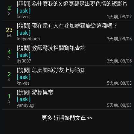
[請問] 為什麼我的X 追隨都是出現色情的短影片
2
[
ask
]
5
knives
1天前
,
08/07
[請問] 現在還有人在參加雄獅旅遊這種嗎？
23
[
ask
]
64
leeposhuan
3天前
,
08/05
[請問] 教師霸凌相關資訊查詢
4
[
ask
]
9
jis0807
3天前
,
08/05
[請問] 怎麼關掉好友上線通知
2
[
ask
]
4
knives
5天前
,
08/03
[請問] 游標異常
1
[
ask
]
3
yamiyugi
5天前
,
08/03
更多 近期熱門文章 >>