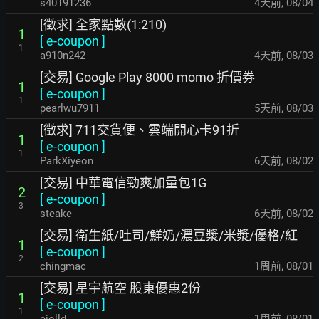
s40191236
4天前
,
08/04
[徵求] 全家點數(1:210)
1
[
e-coupon
]
1
a910n242
4天前
,
08/03
[交易] Google Play 8000 momo 折價券
1
[
e-coupon
]
1
pearlwu7911
5天前
,
08/03
[徵求] 711交貨便、雲端開心卡91折
1
[
e-coupon
]
1
ParkXiyeon
6天前
,
08/02
[交易] 中華電信勁爽加量包1G
2
[
e-coupon
]
3
steake
6天前
,
08/02
[交易] 衛生紙/吐司/鮮奶/濃豆漿/米漿/優格/紅
1
[
e-coupon
]
2
chingmac
1周前
,
08/01
[交易] 星宇航空 股東優惠2份
1
[
e-coupon
]
1