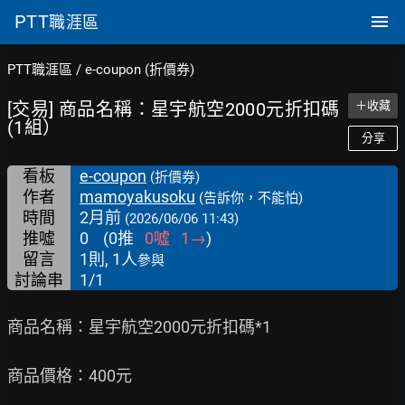
PTT
職涯區
PTT職涯區
/
e-coupon (折價券)
[交易] 商品名稱：星宇航空2000元折扣碼
＋收藏
(1組）
分享
看板
e-coupon
(折價券)
作者
mamoyakusoku
(告訴你，不能怕)
時間
2月前
(2026/06/06 11:43)
推噓
0
(
0
推
0
噓
1
→
)
留言
1則, 1人
參與
討論串
1/1
商品名稱：星宇航空2000元折扣碼*1

商品價格：400元
