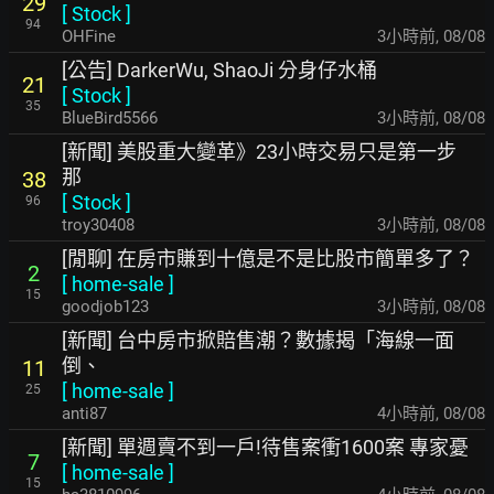
29
[
Stock
]
94
OHFine
3小時前
,
08/08
[公告] DarkerWu, ShaoJi 分身仔水桶
21
[
Stock
]
35
BlueBird5566
3小時前
,
08/08
[新聞] 美股重大變革》23小時交易只是第一步
那
38
[
Stock
]
96
troy30408
3小時前
,
08/08
[閒聊] 在房市賺到十億是不是比股市簡單多了？
2
[
home-sale
]
15
goodjob123
3小時前
,
08/08
[新聞] 台中房市掀賠售潮？數據揭「海線一面
倒、
11
[
home-sale
]
25
anti87
4小時前
,
08/08
[新聞] 單週賣不到一戶!待售案衝1600案 專家憂
7
[
home-sale
]
15