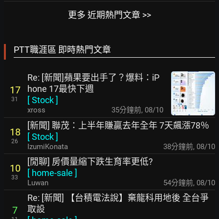
更多 近期熱門文章 >>
PTT職涯區 即時熱門文章
Re: [新聞]蘋果要出手了？爆料：iP
hone 17最快下週
17
[
Stock
]
31
xross
35分鐘前
,
08/10
[新聞] 聯茂：上半年賺贏去年全年 7天飆漲78％
18
[
Stock
]
26
IzumiKonata
38分鐘前
,
08/10
[閒聊] 房價量縮下跌生育率更低?
10
[
home-sale
]
33
Luwan
54分鐘前
,
08/10
Re: [新聞] 【台積電法說】棄龍科用地後 全台爭
取設
7