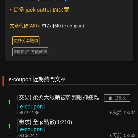
‣
更多 jackloutter 的文章
文章代碼(AID):
#1Zxrj5t0
(e-coupon)
更多分享選項
關閉廣告 方便截圖
e-coupon 近期熱門文章
[交易] 柔柔大眼睛被幹到眼神迷離
已刪文
1
[
e-coupon
]
1
s40191236
6天前
,
08/04
[徵求] 全家點數(1:210)
1
[
e-coupon
]
1
a910n242
6天前
,
08/03