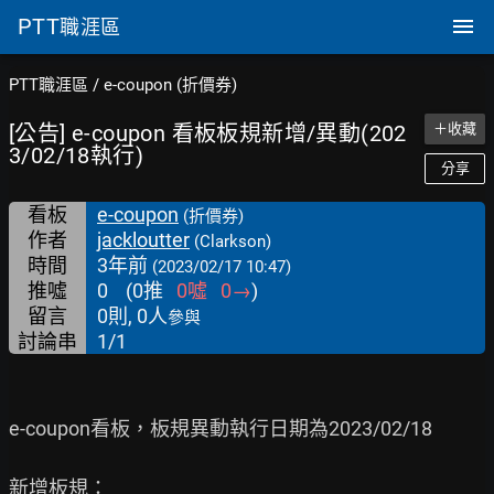
PTT
職涯區
PTT職涯區
/
e-coupon (折價券)
[公告] e-coupon 看板板規新增/異動(202
＋收藏
3/02/18執行)
分享
看板
e-coupon
(折價券)
作者
jackloutter
(Clarkson)
時間
3年前
(2023/02/17 10:47)
推噓
0
(
0
推
0
噓
0
→
)
留言
0則, 0人
參與
討論串
1/1
e-coupon看板，板規異動執行日期為2023/02/18

新增板規：
