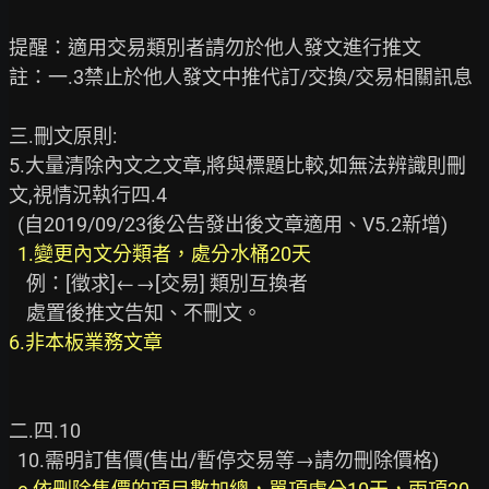
提醒：適用交易類別者請勿於他人發文進行推文

註：一.3禁止於他人發文中推代訂/交換/交易相關訊息

三.刪文原則:

5.大量清除內文之文章,將與標題比較,如無法辨識則刪
文,視情況執行四.4

  (自2019/09/23後公告發出後文章適用、V5.2新增)

1.變更內文分類者，處分水桶20天
    例：[徵求]←→[交易] 類別互換者

6.非本板業務文章
二.四.10

  10.需明訂售價(售出/暫停交易等→請勿刪除價格)
