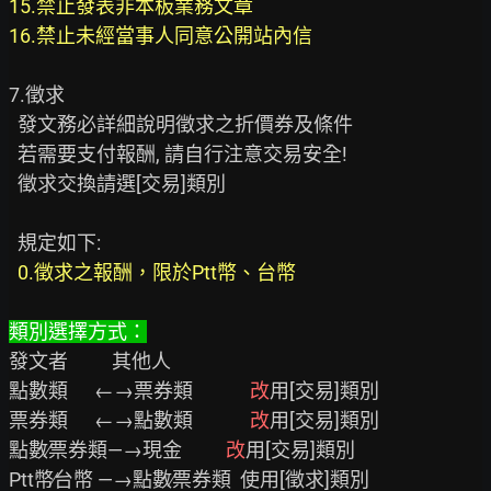
15.禁止發表非本板業務文章
16.禁止未經當事人同意公開站內信
7.徵求

  發文務必詳細說明徵求之折價券及條件

  若需要支付報酬, 請自行注意交易安全!

  徵求交換請選[交易]類別

  規定如下:

0.徵求之報酬，限於Ptt幣、台幣
類別選擇方式：
發文者          其他人

點數類      ←→票券類　    　
改
用[交易]類別　

票券類      ←→點數類　    　
改
用[交易]類別　

點數∕票券類—→現金          
改
用[交易]類別

Ptt幣∕台幣 —→點數∕票券類  使用[徵求]類別
