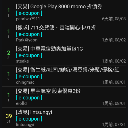
[交易] Google Play 8000 momo 折價券
1
[
e-coupon
]
1
pearlwu7911
6天前
,
08/03
[徵求] 711交貨便、雲端開心卡91折
1
[
e-coupon
]
1
ParkXiyeon
1周前
,
08/02
[交易] 中華電信勁爽加量包1G
2
[
e-coupon
]
3
steake
1周前
,
08/02
[交易] 衛生紙/吐司/鮮奶/濃豆漿/米漿/優格/紅
1
[
e-coupon
]
2
chingmac
1周前
,
08/01
[交易] 星宇航空 股東優惠2份
1
[
e-coupon
]
1
eiolld
1周前
,
08/01
[政見] lintsungyi
39
[
e-coupon
]
51
lintsungyi
1周前
,
07/31