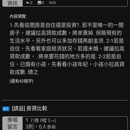
資訊
0
image
0
link
0
內容預覽:
1.先看這間房是自住還是投資?. 若不是唯一的一間
房子，建議拉高貸款成數，將來賣掉. 保險現有的
生活水平，另外也可以多加存錢再創金流. 2-1若是
自住，先看看家庭經濟狀況，若還未婚，建議拉高
貸款成數，. 將來要花錢的地方多的是. 2-2若是自
住，已婚有小孩，先看看小孩年紀，小孩小拉高貸
款成數. 總之
(還有42個字)
[請益] 房貸比較
#1
推噓
1
(1推
0噓 2→
)
留言
3則，0人
參與