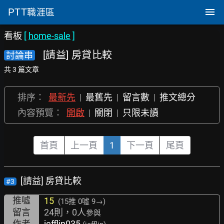
PTT
職涯區
看板
[
home-sale
]
[請益] 房貸比較
討論串
共 3 篇文章
排序：
最新先
|
最舊先
|
留言數
|
推文總分
內容預覽：
開啟
|
關閉
|
只限未讀
首頁
上一頁
1
下一頁
尾頁
[請益] 房貸比較
#3
推噓
15
(15推
0噓 9→
)
留言
24則，0人
參與
作者
jefflin035