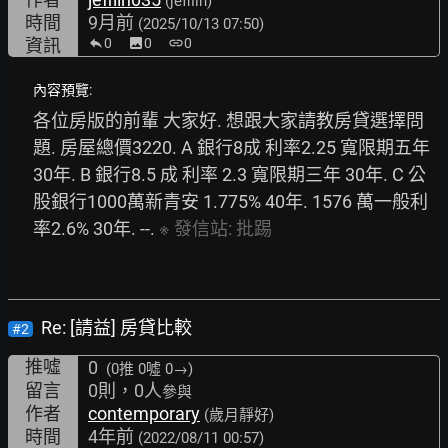
(jefflin)
時間
9月前
(2025/10/13 07:50)
資訊
0
image
0
link
0
內容預覽:
各位房版的前輩 大家好. 想跟大家請教房貸選擇問
題. 房屋總價3220. A 銀行8成 利率2.25 寬限期五年 
30年. B 銀行8.5 成 利率 2.3 寬限期三年 30年. C 公
股銀行1000萬新青安 1.775% 40年. 1576 萬一般利
率2.6% 30年. --. 
※
發信站:
批踢
Re: [請益] 房貸比較
#2
推噓
0
(0推
0噓 0→
)
留言
0則，0人
參與
作者
contemporary
(歲月靜好)
時間
4年前
(2022/08/11 00:57)