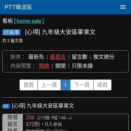
PTT
職涯區
看板
[
home-sale
]
[心得] 九年級大安區畢業文
討論串
共 2 篇文章
排序：
最新先
|
最舊先
|
留言數
|
推文總分
內容預覽：
開啟
|
關閉
|
只限未讀
首頁
上一頁
1
下一頁
尾頁
[心得] 九年級大安區畢業文
#1
推噓
206
(215推
9噓 148→
)
留言
372則，0人
參與
作者
mmijjim