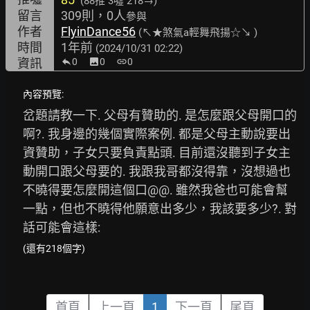
(88推
3噓 218→
)
留言
309則，0人
參與
作者
FlyinDance56
(↖★煞氣a輕舞飛揚☆↘ )
時間
1年前
(2024/10/31 02:22)
資訊
0
image
0
link
0
內容預覽:
岔題請教一下. 父母有贊助的. 是怎麼跟父母開口的
啊?. 我身邊的幾個實際案例. 都是父母主動說要出
資贊助，子女只要負責點頭. 目前還沒聽到子女主
動開口跟父母要的. 我跟我哥都沒得靠，沒想過也
不曉得要怎麼開這個口@@. 雖然我爸也可能會幫
一點，但也不曉得他願意出多少，我該要多少?. 對
話可能會這樣:
(還有218個字)
首頁
上一頁
1
下一頁
尾頁