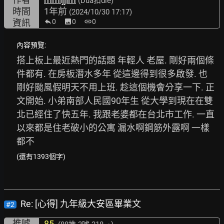
(Dua扣die)
時間
1年前
(2024/10/30 17:17)
資訊
0
image
0
link
0
內容預覽:
搭上板上最近熱門的話題 年輕人 老屋. 剛好兩個條
件都有. 在房板潛水多年 從這邊得到很多啟發. 也
剛好颱風假明天不用上班. 趁這個機會分享一下. 正
文開始. 小弟南部人民國90年生 從大學到現在在雙
北已經住了快五年. 我跟老婆都在台北市工作. 一直
以來都是住老破小的公寓 漏水啊鋼筋外露啊 一樣
都不
(還有1393個字)
Re: [心得] 九年級大安區畢業文
#2
推噓
85