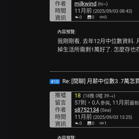
作者
milkwind
(hi~)
時間
11月前
(2025/09/03 08:43)
資訊
0
image
0
link
0
內容預覽:
我剛剛看. 去年12月中位數資料. 月
掉生活所需剩1萬好了. 怎麼存也存不到
Re: [閒聊] 月薪中位數3 .7萬
#10
推噓
18
(18推
0噓 39→
)
留言
57則，0人
, 11月前
參與
最新
作者
s8752134
(Sea)
時間
11月前
(2025/09/03 13:25)
資訊
0
image
0
link
1
內容預覽: