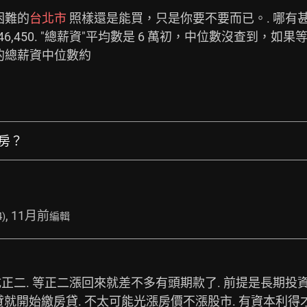
困難的
台北市
 照樣還是能買，只是你要不要而已。. 哪有甚
46,450. "總薪資"平均數是 6 萬初，中位數沒查到，如果等
的總薪資中位數約
買房？
, 11月前
4)
編輯
換成正二. 等正二漲回來就差不多有頭期款了. 前提是長期投
50貸就開始繳房貸. 不太可能光漲房價不漲股市. 有資本利得