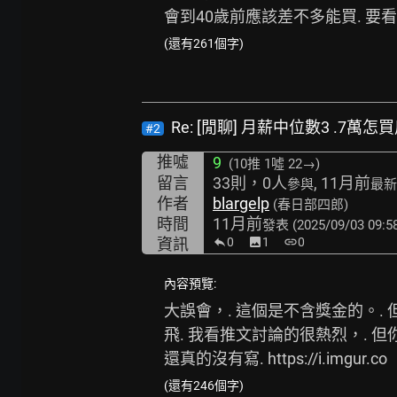
會到40歲前應該差不多能買. 要
(還有261個字)
Re: [閒聊] 月薪中位數3 .7萬怎
#2
推噓
9
(10推
1噓 22→
)
留言
33則，0人
, 11月前
參與
最新
作者
blargelp
(春日部四郎)
時間
11月前
發表
(2025/09/03 09:5
資訊
0
image
1
link
0
內容預覽:
大誤會，. 這個是不含獎金的。.
飛. 我看推文討論的很熱烈，. 但
還真的沒有寫. 
https://i.imgur.co
(還有246個字)