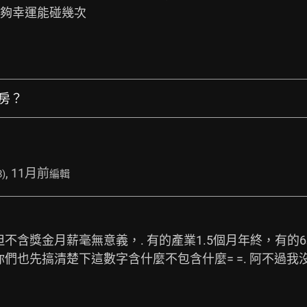
看夠幸運能碰幾次
買房？
, 11月前
8)
編輯
 但不含獎金月薪毫無意義，. 有的產業1.5個月年終，有的
你們也先搞清楚下這數字含什麼不包含什麼= =. 阿不過我沒