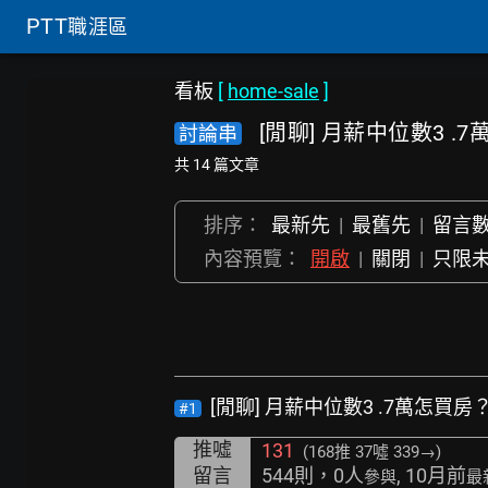
PTT
職涯區
看板
[
home-sale
]
[閒聊] 月薪中位數3 .
討論串
共 14 篇文章
排序：
最新先
|
最舊先
|
留言
內容預覽：
開啟
|
關閉
|
只限
[閒聊] 月薪中位數3 .7萬怎買房
#1
推噓
131
(168推
37噓 339→
)
留言
544則，0人
, 10月前
參與
最