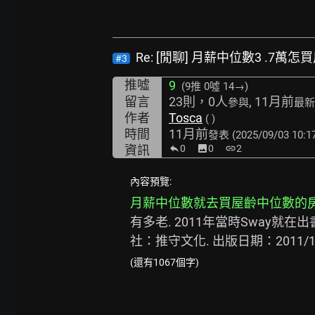
Re: [閒聊] 月薪中位數3 .7萬怎
#3
推噓
9
(9推
0噓 14→
)
留言
23則，0人
, 11月前
參與
最新
作者
Tosca
( )
時間
11月前
發表
(2025/09/03 10:1
資訊
0
image
0
link
2
內容預覽:
月薪中位數就去買屋齡中位數的
有多老. 2011年當時Sway就在
社：推守文化. 出版日期：2011/10
(還有1067個字)