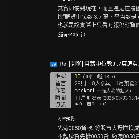
其實即使到現在，而且還是在最
性"薪資中位數 3.7 萬，平均數是 
也就是說實際上只看有報稅薪資
(還有443個字)
Re: [閒聊] 月薪中位數3 .7萬怎
#9
推噓
10
(10推
0噓 18→
)
留言
28則，0人
, 11月前
參與
最新
作者
onekoni
(一貓人我的超人)
時間
11月前
發表
(2025/09/03 13:1
資訊
0
image
0
link
0
內容預覽:
先背0050貸款. 等股市大爆崩
不起房貸先揹0050貸. 繳完00