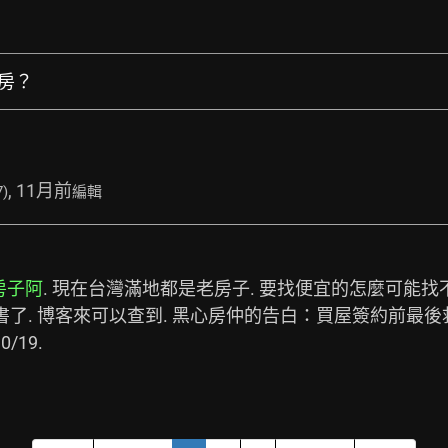
買房？
, 11月前
7)
編輯
房子阿
. 現在台灣滿地都是老房子. 要找便宜的怎麼可能找
出書了. 博客來可以查到. 黑心房仲的告白：買屋簽約前最後救命
/19.