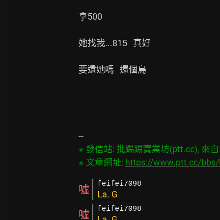
拿500

她找我...815   真好

要還她嗎   還個鳥

※ 發信站: 批踢踢實業坊(ptt.cc), 來自: 1
※ 文章網址: 
https://www.ptt.cc/bb
feifei7098
噓
La. G
feifei7098
噓
La. G