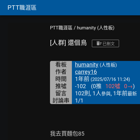
PTT
職涯區
PTT職涯區
/
humanity (人性板)
[人群] 還個鳥
已刪文
看板
humanity
(人性板)
作者
carrey16
時間
1年前
(2025/07/16 11:24)
推噓
-102
(
0
推
102
噓
0
→
)
留言
102則, 1人
, 1年前
參與
最新
討論串
1/1
我去買麵包85
