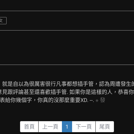
文
，就是自以為很厲害很行凡事都想插手管，認為周遭發生
見跟評論甚至還喜歡插手管. 如果你是這樣的人，恭喜
你幾個字，你真的沒那麼重要XD. --. 
※
發
首頁
上一頁
1
下一頁
尾頁