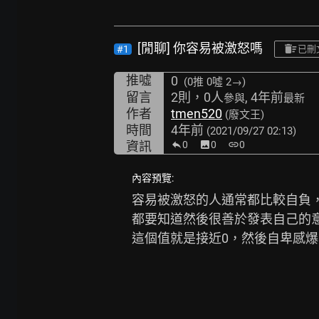
[閒聊] 你容易被激怒嗎
#1
已刪
推噓
0
(0推
0噓 2→
)
留言
2則，0人
, 4年前
參與
最新
作者
tmen520
(廢文王)
時間
4年前
(2021/09/27 02:13)
資訊
0
image
0
link
0
內容預覽:
容易被激怒的人通常都比較自負
都要知道然後很善於發表自己的意
這個值就是接近0，然後自卑感爆表給