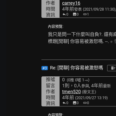
作者
carrey16
時間
4年前
發表
(2021/09/28 11:30)
資訊
0
image
0
link
1
內容預覽:
我只是問一下什麼叫自負?. 還有麻
標題[閒聊] 你容易被激怒嗎. --. 
※
Re: [閒聊] 你容易被激怒嗎
#3
推噓
0
(0推
0噓 1→
)
留言
1則，0人
, 4年前
參與
最新
作者
tmen520
(廢文王)
時間
4年前
(2021/09/27 13:19)
資訊
0
image
0
link
0
內容預覽: