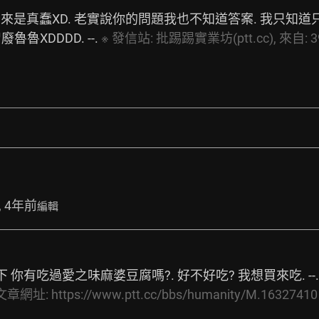
來是真蠢XD. 老實說你的問題我也不知道答案. 我只知
XDDDD. --. 
※
發信站:
批踢踢實業坊(ptt.cc),
來自:
3
, 4年前
編輯
 你有吃過愛之味麻婆豆腐嗎?. 好不好吃? 我想買來吃. --.
文章網址:
https://www.ptt.cc/bbs/humanity/M.16327410