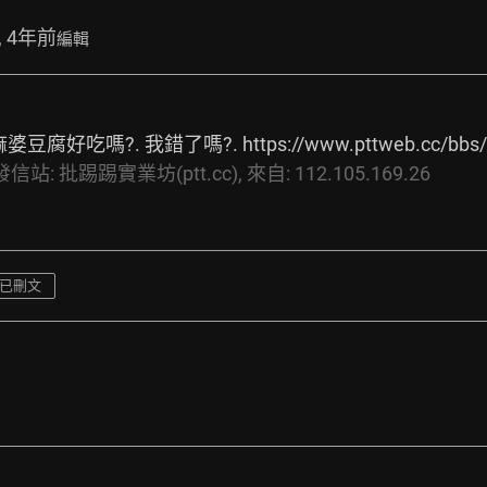
, 4年前
編輯
婆豆腐好吃嗎?. 我錯了嗎?. 
https://www.pttweb.cc/bbs
發信站:
批踢踢實業坊(ptt.cc),
來自:
112.105.169.26
已刪文