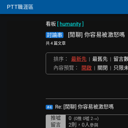
PTT
職涯區
看板
[
humanity
]
[閒聊] 你容易被激怒嗎
討論串
共 4 篇文章
排序：
最新先
|
最舊先
|
留言
內容預覽：
開啟
|
關閉
|
只限
Re: [閒聊] 你容易被激怒嗎
#4
推噓
0
(0推
0噓 2→
)
留言
2則，0人
參與