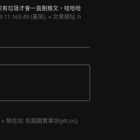
道只有垃圾才會一直刪推文，哇哈哈
9.11.163.49
(臺灣)
. 
※
文章網址:
h
 
※
發信站:
批踢踢實業坊(ptt.cc),