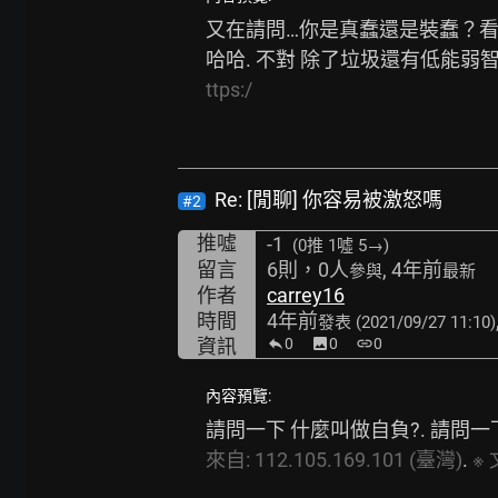
又在請問…你是真蠢還是裝蠢？看
哈哈. 不對 除了垃圾還有低能弱智廢魯魯
ttps:/
Re: [閒聊] 你容易被激怒嗎
#2
推噓
-1
(0推
1噓 5→
)
留言
6則，0人
, 4年前
參與
最新
作者
carrey16
時間
4年前
發表
(2021/09/27 11:10)
資訊
0
image
0
link
0
內容預覽:
請問一下 什麼叫做自負?. 請問一下
來自:
112.105.169.101
(臺灣)
. 
※