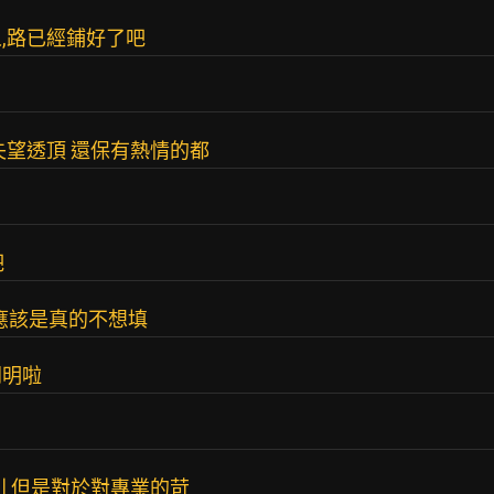
,路已經鋪好了吧
失望透頂 還保有熱情的都
吧
 應該是真的不想填
開明啦
利 但是對於對專業的苛