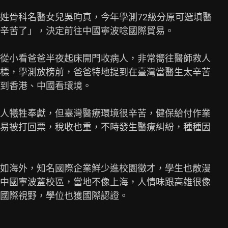
姓骨科名醫女兒吳昀真，今年學測72級分原可選填醫

辛苦了」，決定前往中國寧波唸國際貿易。

從小看爸爸半夜起床開門收病人，非常嚮往醫師救人

標，學測放榜前，爸爸特地提到在臺灣當醫生太辛苦

到香港、中國看環境。

人犧牲奉獻，但臺灣醫療環境很辛苦，健保給付作業

易被打回票，稅收也重，不時發生醫療糾紛，種種因

如海外，知名國際企業鮮少進校園徵才，學生也散漫

中國寧波蓋校區，當地不像上海，人情味跟高雄很像

國際視野，學位也獲國際認證。
