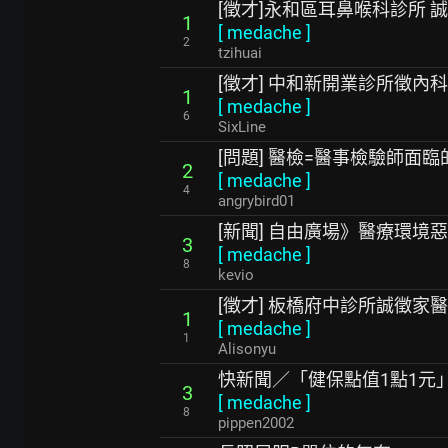
[徵才]永和區耳鼻喉科診所 
1
[
medache
]
2
tzihuai
[徵才] 中和新開業診所徵內
1
[
medache
]
6
SixLine
[問題] 醫檢=醫事檢驗師面臨
2
[
medache
]
4
angrybird01
[新聞] 自由廣場》醫療環境
3
[
medache
]
8
kevio
[徵才] 板橋府中診所誠徵家
1
[
medache
]
1
Alisonyu
快新聞／「健保點值1點1
3
[
medache
]
8
pippen2002