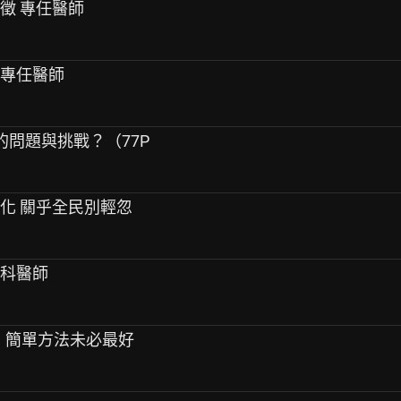
誠徵 專任醫師
科專任醫師
的問題與挑戰？（77P
惡化 關乎全民別輕忽
醫科醫師
元」簡單方法未必最好