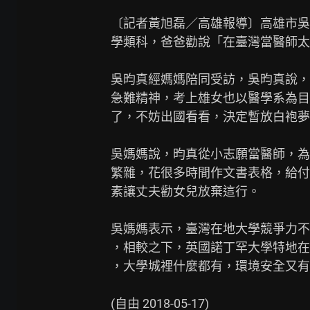
〔記者黃旭磊／高雄報導〕高雄市吳
學類科，爸爸勸說「在臺灣當醫師太
吳昀真經媽媽陪同受訪，吳昀真說，
急難精神，考上雄女也以醫學系為目
了，不妨出國看看，決定暫放白袍夢
吳媽媽說，昀真從小志願當醫師，為
繁雜，花很多時間作文書表格，給付
素讓丈夫勸女兒放棄這行。

吳媽媽表示，臺灣在地大學競爭力不
，相較之下，英國諾丁罕大學特地在
，大學城裡什麼都有，環境安全又有
(自由 2018-05-17)
