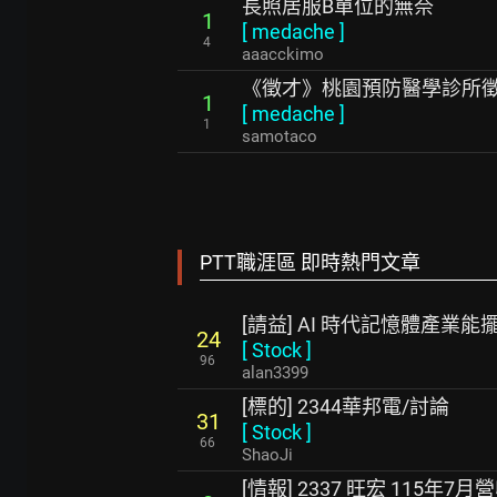
長照居服B單位的無奈
1
[
medache
]
4
aaacckimo
《徵才》桃園預防醫學診所
1
[
medache
]
1
samotaco
PTT職涯區 即時熱門文章
[請益] AI 時代記憶體產業
24
[
Stock
]
96
alan3399
[標的] 2344華邦電/討論
31
[
Stock
]
66
ShaoJi
[情報] 2337 旺宏 115年7月