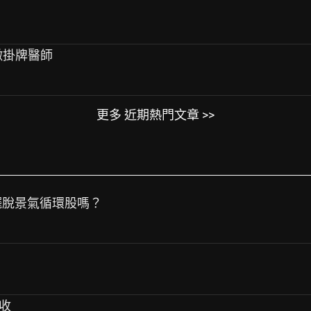
徵掛牌醫師
更多 近期熱門文章 >>
能擺脫景氣循環股嗎？
營收