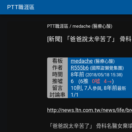
PTT
職涯區
PTT職涯區
/
medache (醫療心酸)
[新聞] 「爸爸說太辛苦了」 骨
看板
medache
(醫療心酸)
作者
R555b6
(國際盜懶覺集團)
時間
8年前
(2018/05/18 15:38)
推噓
6
(
6
推
0
噓
4
→
)
留言
10則, 7人
, 8年前
參與
最新
討論串
1/1
http://news.ltn.com.tw/news/life/
「爸爸說太辛苦了」 骨科名醫女棄填