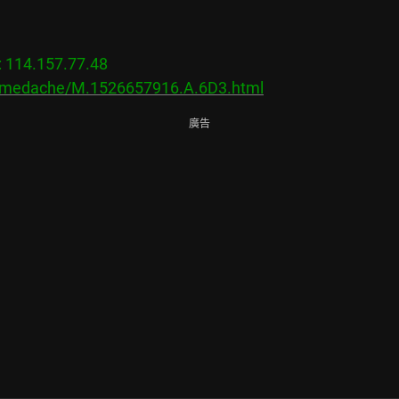
14.157.77.48

s/medache/M.1526657916.A.6D3.html
廣告