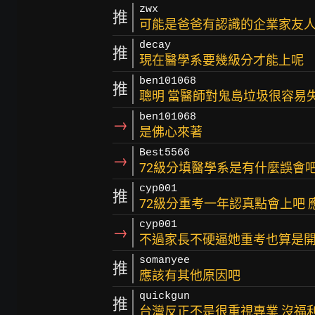
zwx
推
可能是爸爸有認識的企業家友人
decay
推
現在醫學系要幾級分才能上呢
ben101068
推
聰明 當醫師對鬼島垃圾很容易
ben101068
→
是佛心來著
Best5566
→
72級分填醫學系是有什麼誤會
cyp001
推
72級分重考一年認真點會上吧
cyp001
→
不過家長不硬逼她重考也算是
somanyee
推
應該有其他原因吧
quickgun
推
台灣反正不是很重視專業 沒福