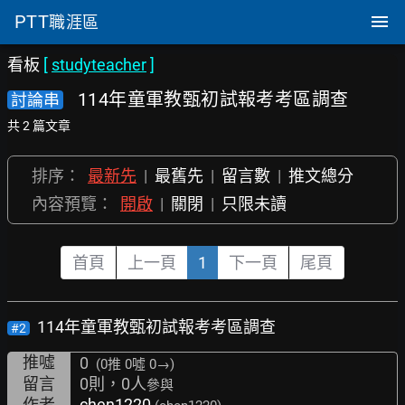
PTT
職涯區
看板
[
studyteacher
]
114年童軍教甄初試報考考區調查
討論串
共 2 篇文章
排序：
最新先
|
最舊先
|
留言數
|
推文總分
內容預覽：
開啟
|
關閉
|
只限未讀
首頁
上一頁
1
下一頁
尾頁
114年童軍教甄初試報考考區調查
#2
推噓
0
(0推
0噓 0→
)
留言
0則，0人
參與
作者
chen1220