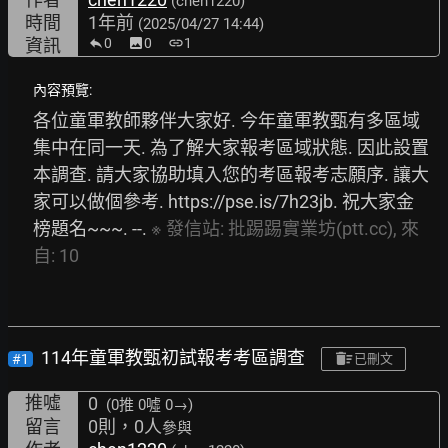
(chen1220)
時間
1年前
(2025/04/27 14:44)
資訊
0
image
0
link
1
內容預覽:
各位童軍教師夥伴大家好. 今年童軍教甄有多區域
集中在同一天. 為了解大家報考區域狀態. 因此設置
本調查. 請大家協助填入您的考區報考志願序. 讓大
家可以做個參考. 
https://pse.is/7h23jb.
 祝大家金
榜題名~~~. --. 
※
發信站:
批踢踢實業坊(ptt.cc),
來
自:
10
114年童軍教甄初試報考考區調查
#1
已刪文
推噓
0
(0推
0噓 0→
)
留言
0則，0人
參與