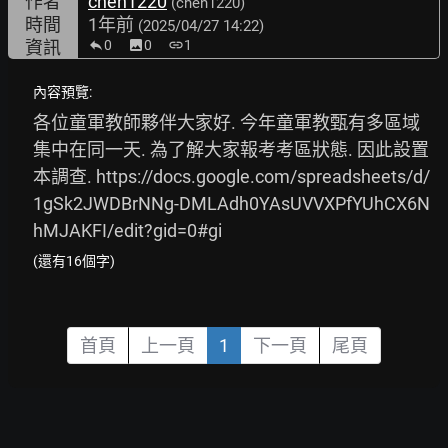
作者
chen1220
(chen1220)
時間
1年前
(2025/04/27 14:22)
資訊
0
image
0
link
1
內容預覽:
各位童軍教師夥伴大家好. 今年童軍教甄有多區域
集中在同一天. 為了解大家報考考區狀態. 因此設置
本調查. 
https://docs.google.com/spreadsheets/d/
1gSk2JWDBrNNg-DMLAdh0YAsUVVXPfYUhCX6N
hMJAKFI/edit?gid=0#gi
(還有16個字)
首頁
上一頁
1
下一頁
尾頁