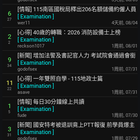
[情報] 115南區國稅局釋出206名額儲備約僱人員
6
[
Examination
]
27
wer11
4天前
,
08/04
[心得] 40歲的轉職：2026 消防設備士上榜
2
[
Examination
]
2
reckson1017
1周前
,
08/01
[新聞] 增加法警及書記官人力 考試院會通過會銜
9
[
Examination
]
34
godofsex
1周前
,
07/31
[心得] 一年雙照自學 - 115地政士篇
11
[
Examination
]
22
asave
1周前
,
07/31
[情報] 每日30分鐘線上共讀
1
[
Examination
]
5
fude
1周前
,
07/30
[新聞] 國安特考被退訓竟上PTT報復 前學員爆主
3
[
Examination
]
31
godofsex
1周前
,
07/29