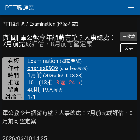
PTT
職涯區
PTT職涯區
/
Examination (國家考試)
[新聞] 軍公教今年調薪有望？人事總處：
＋收藏
7月前完
成評估、8月前可望定案
分享
看板
Examination
(國家考試)
作者
charles0939
(charles0939)
時間
1月前
(2026/06/10 08:38)
推噓
10
(
13
推
3
噓
24
→
)
留言
40則, 19人
參與
討論串
1/1
軍公教今年調薪有望？人事總處：7月前完成評估、8
月前可望定案

2026/06/10 14:25
