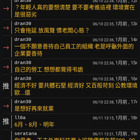
1月前
, 12
dran30
06/10 22:34,
F
→
？年輕人真的要想清楚 要不要考進這裡 環境實在
是很惡劣
1月前
, 13
dran30
06/10 22:35,
F
→
只會拖延 放風聲 慣老闆心態？
1月前
, 14
dran30
06/10 22:36,
F
→
一個不願意善待自己員工的組織 老是呼籲外面的
企業要善待
1月前
, 15
dran30
06/10 22:36,
F
→
自己的勞工 想想都覺得弔詭
1月前
, 16
dran30
06/10 22:38,
F
推
經濟不好 要共體石堅 經濟好 又百般苛刻 公教環境
歐...還
1月前
, 17
dran30
06/10 22:38,
F
→
是想好再來就業
1月前
, 18
ll6a
06/11 13:15,
F
推
6月、8月、明年
1月前
, 19
seratana
06/11 13:21,
F