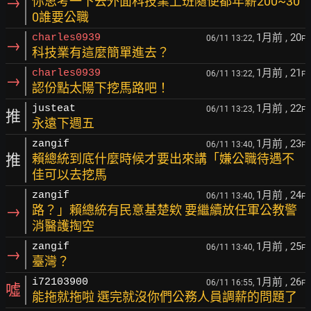
→
你思考一下去外面科技業上班隨便都年薪200~30
0誰要公職
1月前
, 20
charles0939
06/11 13:22,
F
→
科技業有這麼簡單進去？
1月前
, 21
charles0939
06/11 13:22,
F
→
認份點太陽下挖馬路吧！
1月前
, 22
justeat
06/11 13:23,
F
推
永遠下週五
1月前
, 23
zangif
06/11 13:40,
F
推
賴總統到底什麼時候才要出來講「嫌公職待遇不
佳可以去挖馬
1月前
, 24
zangif
06/11 13:40,
F
→
路？」賴總統有民意基楚欸 要繼續放任軍公教警
消醫護掏空
1月前
, 25
zangif
06/11 13:40,
F
→
臺灣？
1月前
, 26
i72103900
06/11 16:55,
F
噓
能拖就拖啦 選完就沒你們公務人員調薪的問題了