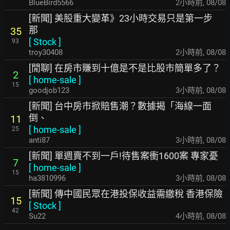
BlueBird5566
2小時前
,
08/08
[新聞] 美股重大變革》23小時交易只是第一步
那
35
[
Stock
]
93
troy30408
2小時前
,
08/08
[閒聊] 在房市賺到十億是不是比股市簡單多了？
2
[
home-sale
]
15
goodjob123
3小時前
,
08/08
[新聞] 台中房市掀賠售潮？數據揭「海線一面
倒、
11
[
home-sale
]
25
anti87
3小時前
,
08/08
[新聞] 單週賣不到一戶!待售案衝1600案 專家憂
7
[
home-sale
]
15
ha3810996
3小時前
,
08/08
[新聞] 傳中國民眾在港投保收益需繳稅 香港保險
15
[
Stock
]
42
Su22
4小時前
,
08/08