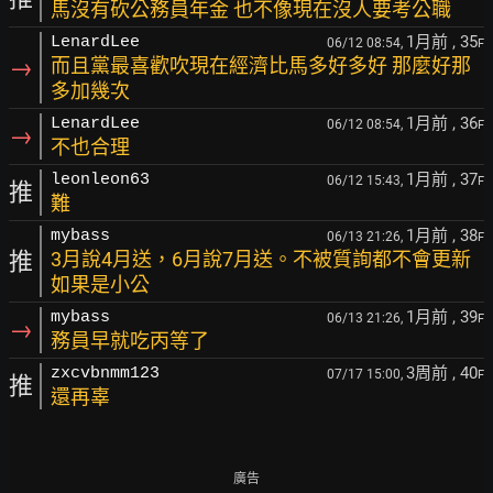
馬沒有砍公務員年金 也不像現在沒人要考公職
1月前
, 35
LenardLee
06/12 08:54,
F
→
而且黨最喜歡吹現在經濟比馬多好多好 那麼好那
多加幾次
1月前
, 36
LenardLee
06/12 08:54,
F
→
不也合理
1月前
, 37
leonleon63
06/12 15:43,
F
推
難
1月前
, 38
mybass
06/13 21:26,
F
推
3月說4月送，6月說7月送。不被質詢都不會更新
如果是小公
1月前
, 39
mybass
06/13 21:26,
F
→
務員早就吃丙等了
3周前
, 40
zxcvbnmm123
07/17 15:00,
F
推
還再辜
廣告