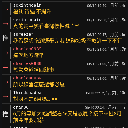
1月前
, 4
sexintheair
06/10 19:50,
F
→
福利 待遇 不提升
1月前
, 5
sexintheair
06/10 19:50,
F
→
真的躺平笑看臺灣慢性滅亡^^
1月前
, 6
sbreezer
06/10 20:47,
F
推
我看是想拖到選舉完啦 這群垃圾不教訓一下不行
1月前
, 7
charles0939
06/10 21:00,
F
→
這次地方選舉
1月前
, 8
charles0939
06/10 21:00,
F
→
藍營會輸掉四縣市
1月前
, 9
charles0939
06/10 21:00,
F
→
所以綠營怎麼選都必贏
1月前
, 10
Thirdshadow
06/10 22:12,
F
→
對呀不是6月嗎… ==
1月前
, 11
dran30
06/10 22:34,
F
推
6月的專加大幅調整看來又是放屁？接下來扯8月
前今年要加薪