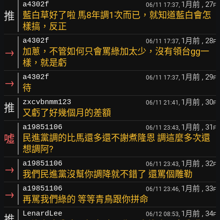
1月前
, 27
a4302f
06/11 17:37,
F
推
藍白草好了啦 馬8年調1次而已，就知道藍白會怎
樣搞，反正
1月前
, 28
a4302f
06/11 17:37,
F
→
加蔥，不管如何只會罵綠加太少，沒有領台gg一
樣，就是虧
1月前
, 29
a4302f
06/11 17:37,
F
→
待
1月前
, 30
zxcvbnmm123
06/11 21:41,
F
推
又虧了好幾個月的差額
1月前
, 31
a19851106
06/11 23:43,
F
噓
民進黨調的比馬還多還不謝煮隆恩 調這麼多次還
想調阿?
1月前
, 32
a19851106
06/11 23:43,
F
→
我們民進黨沒幫你調降就不錯了 還罵個雕勒
1月前
, 33
a19851106
06/11 23:46,
F
→
再駡我們綠的 等等青鳥跟你拼命
1月前
, 34
LenardLee
06/12 08:53,
F
推