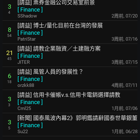
[請益] 票券金融公司交易室前景
3
[
Finance
]
4
SShadow
2周前
,
07/20
[請益] 博士/量化目前在台灣的發展
8
[
Finance
]
54
PatriStar
3周前
,
07/16
[請益] 請教企業融資／土建融方案
21
[
Finance
]
45
JITER
3周前
,
07/15
[請益] 風管人員的發展性？
6
[
Finance
]
18
orzkk88
4周前
,
07/11
[請益] 信用卡催帳v.s.信用卡電銷選擇請教
3
[
Finance
]
3
Cml25
1月前
,
07/06
[新聞] 國泰風波內幕2》郭明鑑請辭國泰世華銀董
3
[
Finance
]
5
Su22
1月前
,
06/28