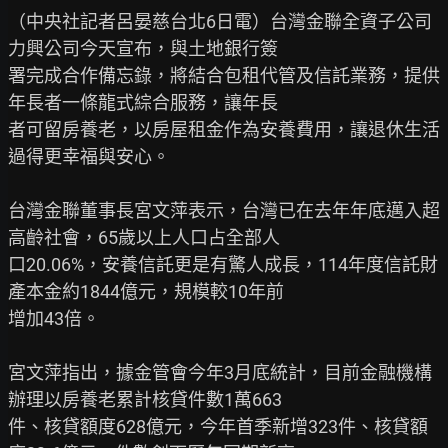
（中央社記者呂晏慈台北6日電）台灣金聯全資子公司
力興公司今天宣布，與土地銀行簽

署完成合作備忘錄，將結合包租代管及信託業務，提供
年長者一條龍式綜合服務，讓年長

者可留房養老，以房屋租金作為安養費用，讓退休生活
過得更幸福與安心。

台灣金聯董事長宮文萍表示，台灣已在去年年底邁入超
高齡社會，65歲以上人口占全部人

口20.06%，安養信託更是有驚人成長，114年度信託財
產本金約1844億元，規模較10年前

增加43倍。

宮文萍指出，據金管會今年3月底統計，目前金融機構
辦理以房養老累計核貸件數1萬663

件、核貸額度628億元，今年首季新增323件、核貸額