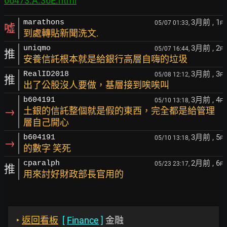
66473.A.36E.html
3月前
, 1
marathons
05/07 01:33,
F
噓
到處轉貼新聞洗文.
3月前
, 2
uniqmo
05/07 16:44,
F
推
安養信託根本就是給銀行高層自嗨的垃圾
3月前
, 3
RealID2018
05/08 12:12,
F
推
出了公股沒人要做，基層接到唉唉叫
3月前
, 4
b604191
05/10 13:18,
F
→
土銀的信託整個就是假的東西，完全都是給管理
層自己開心
3月前
, 5
b604191
05/10 13:18,
F
→
的數字 笑死
2月前
, 6
cparalph
05/23 23:17,
F
推
用來討好財政部長官用的
‣
返回看板
[
Finance
]
金融