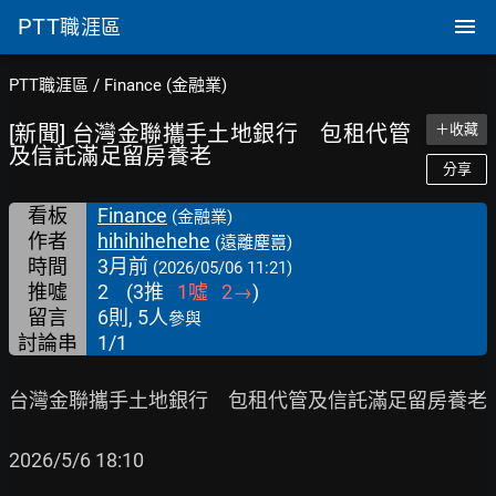
PTT
職涯區
PTT職涯區
/
Finance (金融業)
[新聞] 台灣金聯攜手土地銀行 包租代管
＋收藏
及信託滿足留房養老
分享
看板
Finance
(金融業)
作者
hihihihehehe
(遠離塵囂)
時間
3月前
(2026/05/06 11:21)
推噓
2
(
3
推
1
噓
2
→
)
留言
6則, 5人
參與
討論串
1/1
台灣金聯攜手土地銀行　包租代管及信託滿足留房養老

2026/5/6 18:10
