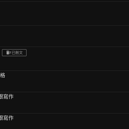
已刪文
資格
說跟寫作
說跟寫作