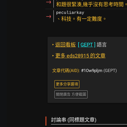
→
和題很緊湊,幾乎沒有思考時間
peculiarkay
→
、科技。有一定難度。
‣
返回看板
[
GEPT
]
語言
‣
更多 eds28915 的文章
文章代碼(AID):
#1Ow9pljm
(GEPT)
更多分享選項
關閉廣告 方便截圖
討論串 (同標題文章)