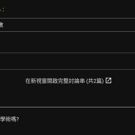
)：
數
open_in_new
在新視窗開啟完整討論串 (共2篇)
很學術嗎?