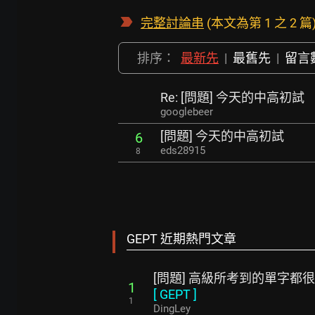
完整討論串
(本文為第 1 之 2 篇
排序：
最新先
|
最舊先
|
留言
Re: [問題] 今天的中高初試
googlebeer
[問題] 今天的中高初試
6
eds28915
8
GEPT 近期熱門文章
[問題] 高級所考到的單字都
1
[
GEPT
]
1
DingLey