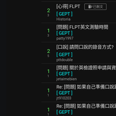
[心得] FLPT
已刪文
2
[
GEPT
]
3
Historia
[問題] FLPT英文測驗時間
1
[
GEPT
]
3
patty1997
[口說] 請問口說的錄音方式?
2
[
GEPT
]
5
pttdouble
[問題] 關於英檢證照申請與
1
[
GEPT
]
1
jetaimebien
Re: [問題] 如果自己準備口
1
[
GEPT
]
1
jt910203
Re: [問題] 如果自己準備口
1
[
GEPT
]
1