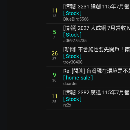
[情報] 3231 緯創 115年7月
11
[
Stock
]
13
BlueBird5566
[情報] 2027 大成鋼 7月營收 
5
[
Stock
]
7
a069275235
[新聞] 不會爬也要先開戶！
26
[
Stock
]
37
troy30408
Re: [閒聊] 台灣現在環境
9
[
home-sale
]
36
dcarder
[情報] 2382 廣達 115年7月
11
[
Stock
]
25
rz2x