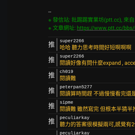
※ 發信站: 批踢踢實業坊(ptt.cc), 來自: 1
※ 文章網址: 
https://www.ptt.cc/bb
super2266
推
哈哈 聽力思考時間好短啊啊啊
super2266
推
閱讀好像有問什麼expand , accel
ch019
推
閱讀難
peterpan5277
推
閱讀算時間趕 不過慢慢看完還
sipme
推
閱讀難 雖然寫完 但根本半猜半
peculiarkay
推
聽力的答案很模擬兩可,感覺有2
peculiarkay