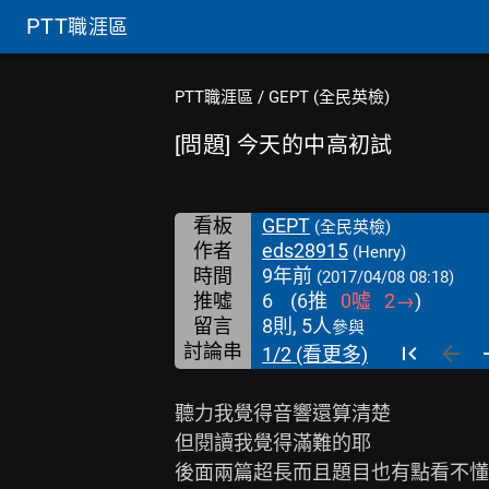
PTT
職涯區
PTT職涯區
/
GEPT (全民英檢)
[問題] 今天的中高初試
看板
GEPT
(全民英檢)
作者
eds28915
(Henry)
時間
9年前
(2017/04/08 08:18)
推噓
6
(
6
推
0
噓
2
→
)
留言
8則, 5人
參與
討論串
1/2 (看更多)
聽力我覺得音響還算清楚

但閱讀我覺得滿難的耶

後面兩篇超長而且題目也有點看不懂