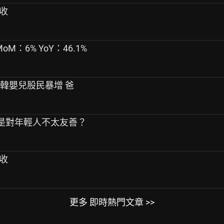
營收
MoM：6% YoY：46.1%
南韓嬰兒股民暴增 爸
是不是對年輕人不太友善？
營收
更多 即時熱門文章 >>