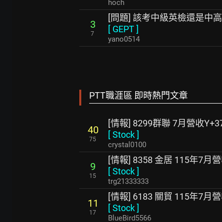
hoch
[問題] 該考中級英檢還是中高
3
[
GEPT
]
7
yano0514
PTT職涯區 即時熱門文章
[情報] 8299群聯 7月營收Y+37
40
[
Stock
]
75
crystal0100
[情報] 8358 金居 115年7月
9
[
Stock
]
15
trg21333333
[情報] 6183 關貿 115年7月
11
[
Stock
]
17
BlueBird5566