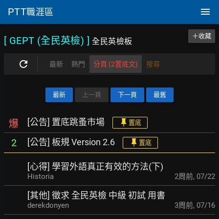
PTT
職涯區
＋收藏
[ GEPT (全民英檢)
]
全民英檢板
最新
熱門
分頁 (2置底文)
搜尋
最新
上一頁
下一頁
最舊
[公告] 置底跳蚤市場
爆
置底
[公告] 板規 Version 2.6
2
置底
[心得] 學習外語真正有效的方法(下)
Historia
2周前
,
07/22
[其他] 徵求 全民英檢 中級 初試 用書
derekdonyen
3周前
,
07/16