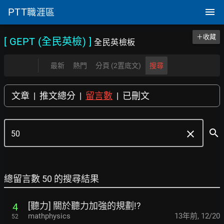
PTT
職涯區
＋收藏
[ GEPT (全民英檢)
]
全民英檢板
最新
熱門
分頁 (2置底文)
搜尋
文章
|
推文總分
|
留言數
|
已刪文
search
clear
總留言數 50 的搜尋結果
[聽力] 關於聽力加強的規劃!?
4
mathphysics
13年前
,
12/20
52