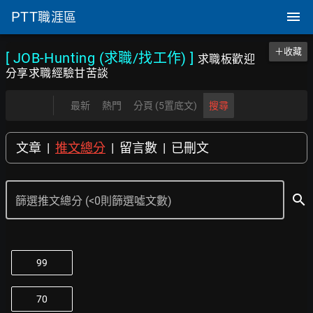
PTT
職涯區
＋收藏
[ JOB-Hunting (求職/找工作)
]
求職板歡迎
分享求職經驗甘苦談
最新
熱門
分頁 (5置底文)
搜尋
文章
|
推文總分
|
留言數
|
已刪文
search
篩選推文總分 (<0則篩選噓文數)
99
70