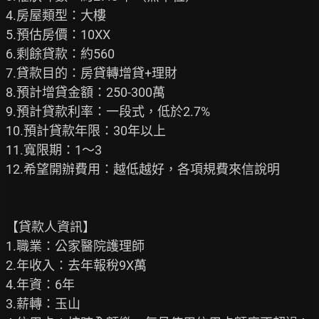
4.房屋類型：大樓

5.預估房價：10XX

6.剩餘貸款：約560

7.貸款目的：房貸轉增貸+理財

8.預計增貸金額：250-300萬

9.預計貸款利率：一段式，低於2.7%

10.預計貸款年限：30年以上

11.寬限期：1～3

12.希望開辦費用：越低越好，各項規費來信說明

【貸款人資訊】

1.職業：公家醫院護理師

2.年收入：去年報稅9X萬

4.年資：6年

3.薪轉：玉山
