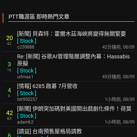
PTT職涯區 即時熱門文章
[新聞] 貝森特：霍爾木茲海峽將變得無關緊要
20
[
Stock
]
42
c259888
42分鐘前
,
08/09
Re: [新聞] 谷歌AI管理階層調整內幕：Hassabis
原擬
3
[
Stock
]
16
uilmas1
45分鐘前
,
08/09
[情報] 6285 啟碁 7月營收
4
[
Stock
]
9
htt950257
1小時前
,
08/09
[新聞] 伊朗突加碼對美國開出戲劇化條件！荷莫
42
[
Stock
]
83
adamk2
1小時前
,
08/09
[請益] 台南預售屋格局請教
6