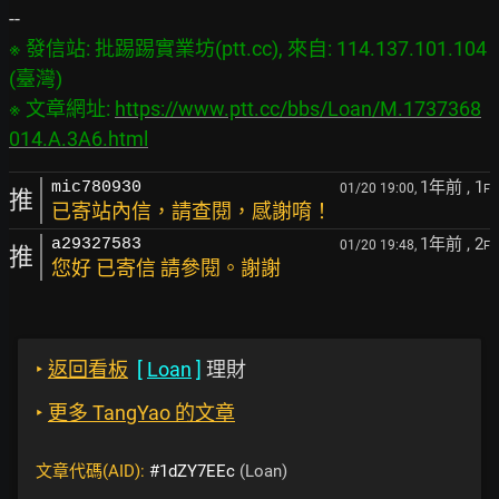
※ 發信站: 批踢踢實業坊(ptt.cc), 來自: 114.137.101.104 
(臺灣)

※ 文章網址: 
https://www.ptt.cc/bbs/Loan/M.1737368
014.A.3A6.html
1年前
, 1
mic780930
01/20 19:00,
F
推
已寄站內信，請查閱，感謝唷！
1年前
, 2
a29327583
01/20 19:48,
F
推
您好 已寄信 請參閱。謝謝
‣
返回看板
[
Loan
]
理財
‣
更多 TangYao 的文章
文章代碼(AID):
#1dZY7EEc
(Loan)