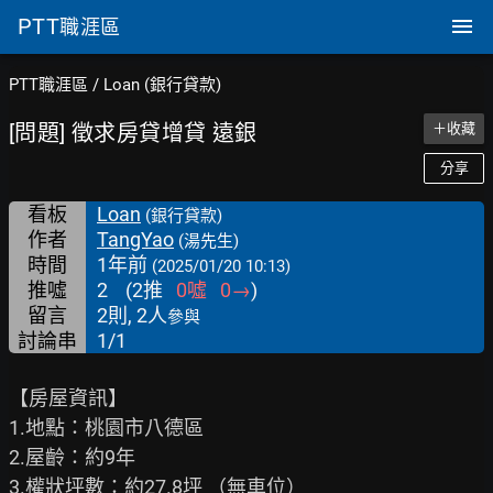
PTT
職涯區
PTT職涯區
/
Loan (銀行貸款)
[問題] 徵求房貸增貸 遠銀
＋收藏
分享
看板
Loan
(銀行貸款)
作者
TangYao
(湯先生)
時間
1年前
(2025/01/20 10:13)
推噓
2
(
2
推
0
噓
0
→
)
留言
2則, 2人
參與
討論串
1/1
【房屋資訊】

1.地點：桃園市八德區

2.屋齡：約9年

3.權狀坪數：約27.8坪 （無車位）
