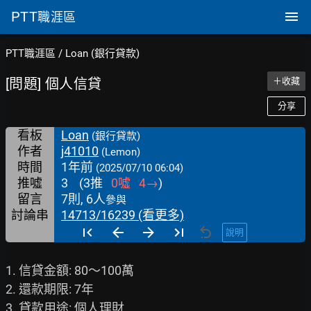
PTT
職涯區
PTT職涯區
/
Loan (銀行貸款)
[問題] 個人信貸
＋收藏
分享
看板
Loan
(銀行貸款)
作者
j41010
(Lemon)
時間
1年前
(2025/07/10 06:04)
推噓
3
(
3
推
0
噓
4
→
)
留言
7則, 6人
參與
討論串
14713/16239 (看更多)
說明
1. 信貸金額: 80～100萬

2. 還款期限: 7年

3. 貸款用途: 個人理財
