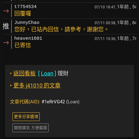
1年前
, 5
t7754534
07/10 18:47,
F
→
回覆囉
1年前
, 6
JunnyChao
07/11 00:58,
F
推
您好，已站內回信，請參考，謝謝您。
1年前
, 7
heaven1601
07/11 10:36,
F
→
已寄信
‣
返回看板
[
Loan
]
理財
‣
更多 j41010 的文章
文章代碼(AID):
#1eRrVG42
(Loan)
更多分享選項
關閉廣告 方便截圖