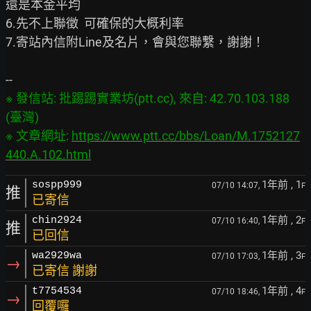
還是本金平均

6.先不上聯徵  可確保的大概利率

7.寄站內信附Line及名片，會與您聯繫，謝謝！

※ 發信站: 批踢踢實業坊(ptt.cc), 來自: 42.70.103.188 
(臺灣)

※ 文章網址: 
https://www.ptt.cc/bbs/Loan/M.1752127
440.A.102.html
1年前
, 1
sospp999
07/10 14:07,
F
推
已寄信
1年前
, 2
chin2924
07/10 16:40,
F
推
已回信
1年前
, 3
wa2929wa
07/10 17:03,
F
→
已寄信 謝謝
1年前
, 4
t7754534
07/10 18:46,
F
→
回覆囉