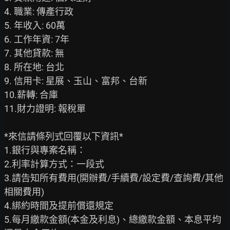
4. 職業: 傳產行政

5. 年收入: 60萬

6. 工作年資: 7年

7. 其他貸款: 無

8. 所在地: 台北

9. 信用卡: 星展、玉山、富邦、台新

10.薪轉: 合庫

11.財力證明: 報稅單

*來信請條列式回覆以下資訊*

1.銀行與專案名稱：

2.利率計算方式：一段式

3.請告知所有費用(開辦費/手續費/設定費/查詢費/其他
相關費用)

4.綁約時間及提前償還規定

5.每月繳款金額(本金及利息)、總繳款金額、本息平均