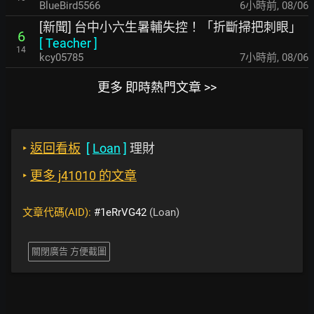
BlueBird5566
6小時前
,
08/06
[新聞] 台中小六生暑輔失控！「折斷掃把刺眼」
6
[
Teacher
]
14
kcy05785
7小時前
,
08/06
更多 即時熱門文章 >>
‣
返回看板
[
Loan
]
理財
‣
更多 j41010 的文章
文章代碼(AID):
#1eRrVG42
(Loan)
關閉廣告 方便截圖