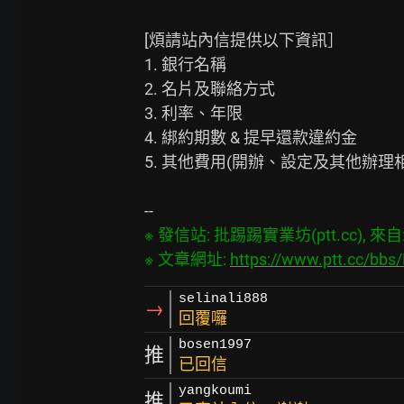
[煩請站內信提供以下資訊］

1. 銀行名稱

2. 名片及聯絡方式

3. 利率、年限

4. 綁約期數 & 提早還款違約金

5. 其他費用(開辦、設定及其他辦理相
※ 發信站: 批踢踢實業坊(ptt.cc), 來自: 6
※ 文章網址: 
https://www.ptt.cc/bb
selinali888
→
回覆囉
bosen1997
推
已回信
yangkoumi
推