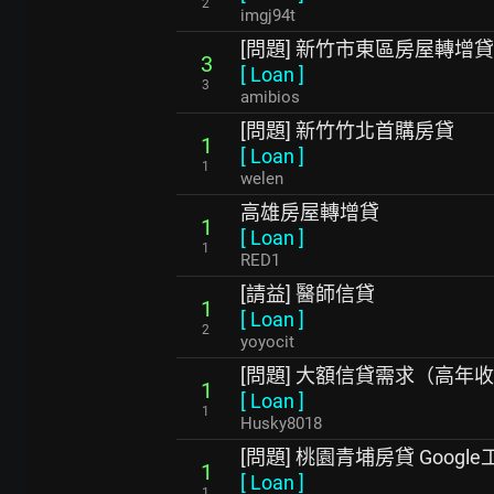
2
imgj94t
[問題] 新竹市東區房屋轉增貸
3
[
Loan
]
3
amibios
[問題] 新竹竹北首購房貸
1
[
Loan
]
1
welen
高雄房屋轉增貸
1
[
Loan
]
1
RED1
[請益] 醫師信貸
1
[
Loan
]
2
yoyocit
[問題] 大額信貸需求（高年收
1
[
Loan
]
1
Husky8018
[問題] 桃園青埔房貸 Googl
1
[
Loan
]
1