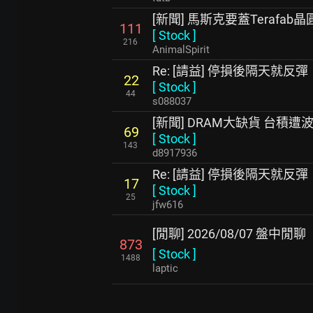
[新聞] 馬斯克要蓋Terafab
111
[
Stock
]
216
AnimalSpirit
Re: [請益] 停損後隔天就
22
[
Stock
]
44
s088037
[新聞] DRAM大缺貨 台積遭
69
[
Stock
]
143
d8917936
Re: [請益] 停損後隔天就
17
[
Stock
]
25
jfw616
[閒聊] 2026/08/07 盤中閒聊
873
[
Stock
]
1488
laptic