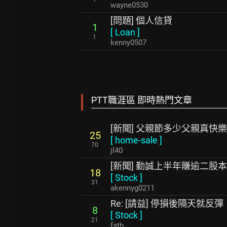
wayne0530
[問題] 個人信貸
1
[
Loan
]
1
kenny0507
PTT職涯區 即時熱門文章
[新聞] 父親節多少父親真快
25
[
home-sale
]
70
jl40
[新聞] 勤誠上半年賺逾二股本
18
[
Stock
]
31
akennyg0211
Re: [請益] 停損後隔天就
8
[
Stock
]
21
fatb