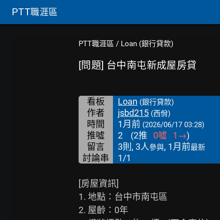
PTT
職涯區
PTT職涯區
/
Loan (銀行貸款)
[問題] 台中南屯新成屋房貸
看板
Loan
(銀行貸款)
作者
jsbd215
(西佾)
時間
1月前
(2026/06/17 03:28)
推噓
2
(
2
推
0
噓
1
→
)
留言
3則, 3人
, 1月前
參與
最新
討論串
1/1
[房屋資訊]

1. 地點：台中市南屯區

2. 屋齡：0年
