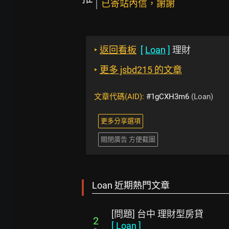
已寄站內信，謝謝
‣
返回看板
[
Loan
]
理財
‣
更多 jsbd215 的文章
文章代碼(AID):
#1gCXH3m6
(Loan)
更多分享選項
關閉廣告 方便截圖
Loan 近期熱門文章
[問題] 台中 理財型房貸
2
[
Loan
]