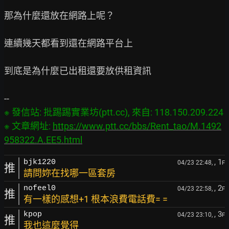
那為什麼還放在網路上呢？

連續幾天都看到還在網路平台上

到底是為什麼已出租還要放供租資訊

※ 發信站: 批踢踢實業坊(ptt.cc), 來自: 118.150.209.224

※ 文章網址: 
https://www.ptt.cc/bbs/Rent_tao/M.1492
958322.A.EE5.html
, 1
bjk1220
04/23 22:48,
F
推
請問妳在找哪一區套房
, 2
nofeel0
04/23 22:58,
F
推
有一樣的感想+1 根本浪費電話費= =
, 3
kpop
04/23 23:10,
F
推
我也這麼覺得