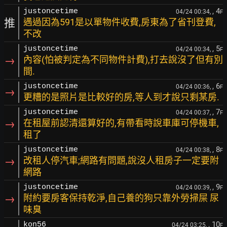
, 4
justoncetime
04/24 00:34,
F
推
遇過因為591是以單物件收費,房東為了省刊登費,
不改
, 5
justoncetime
04/24 00:34,
F
→
內容(怕被判定為不同物件計費),打去說沒了但有別
間.
, 6
justoncetime
04/24 00:36,
F
→
更糟的是照片是比較好的房,等人到才說只剩某房.
, 7
justoncetime
04/24 00:37,
F
→
在租屋前認清還算好的,有帶看時說車庫可停機車,
租了
, 8
justoncetime
04/24 00:38,
F
→
改租人停汽車;網路有問題,說沒人租房子一定要附
網路
, 9
justoncetime
04/24 00:39,
F
→
附約要房客保持乾淨,自己養的狗只靠外勞掃屎 尿
味臭
, 10
kon56
04/24 03:25,
F