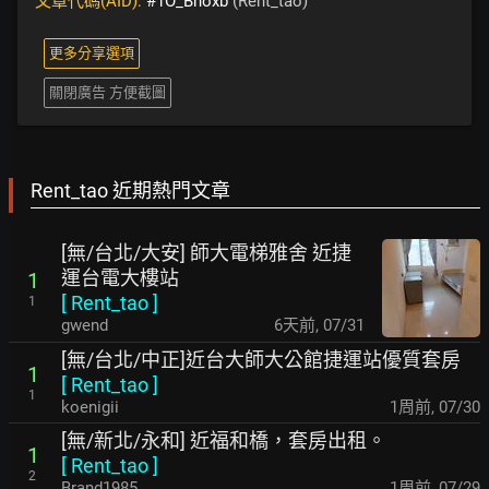
文章代碼(AID):
#1O_Bnoxb
(Rent_tao)
更多分享選項
關閉廣告 方便截圖
Rent_tao 近期熱門文章
[無/台北/大安] 師大電梯雅舍 近捷
運台電大樓站
1
[
Rent_tao
]
1
gwend
6天前
,
07/31
[無/台北/中正]近台大師大公館捷運站優質套房
1
[
Rent_tao
]
1
koenigii
1周前
,
07/30
[無/新北/永和] 近福和橋，套房出租。
1
[
Rent_tao
]
2
Brand1985
1周前
,
07/29