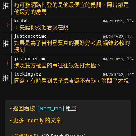
推
有可能網路刊登的是他最便宜的房間，照片卻是
他最好的房間
, 11
kon56
04/24 03:25,
F
→
，先讓你找他看房在說
, 12
justoncetime
04/24 19:52,
F
推
如果是為了省刊登費真的要好好考慮,錙銖必較的
遇到
, 13
justoncetime
04/24 19:53,
F
→
涉及雙方權益的事往往很愛打太極。
, 14
locking752
04/25 07:52,
F
推
同意，有時看到房子房東還不表態，等問了才說
‣
返回看板
[
Rent_tao
]
租屋
‣
更多 linemily 的文章