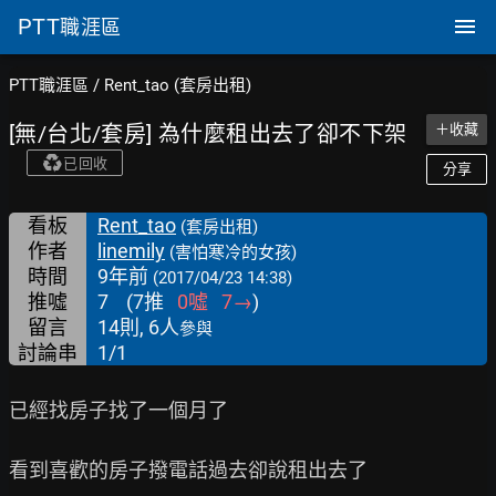
PTT
職涯區
PTT職涯區
/
Rent_tao (套房出租)
[無/台北/套房] 為什麼租出去了卻不下架
＋收藏
已回收
分享
看板
Rent_tao
(套房出租)
作者
linemily
(害怕寒冷的女孩)
時間
9年前
(2017/04/23 14:38)
推噓
7
(
7
推
0
噓
7
→
)
留言
14則, 6人
參與
討論串
1/1
已經找房子找了一個月了

看到喜歡的房子撥電話過去卻說租出去了
