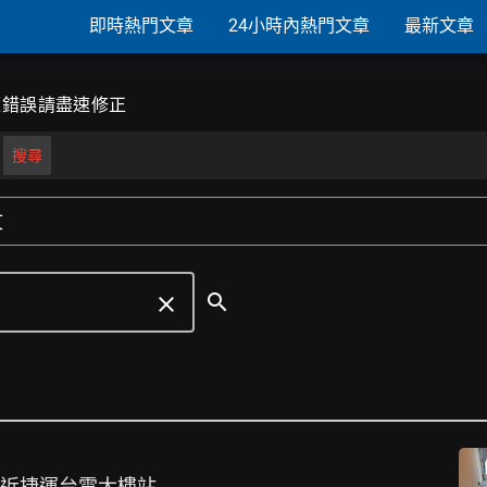
即時熱門文章
24小時內熱門文章
最新文章
標題錯誤請盡速修正
搜尋
文
search
clear
舍 近捷運台電大樓站