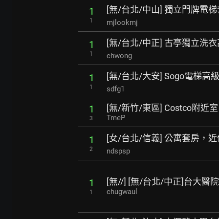
[無/台北/中山] 獨立門牌電
1
1
mjlookmj
[無/台北/中正] 古亭獨立洗
1
1
chwong
[無/台北/大安] Sogo電梯
1
1
sdfg1
[無/新竹/東區] Costco附
1
TmeP
3
[女/台北/信義] 公寓套房，
1
2
ndspsp
[無//] [無/台北/中正]台
1
chugwaul
1