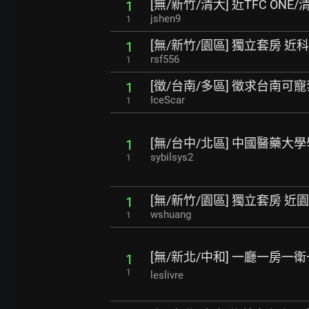
[無/新竹/清大] 近TFC ON
1
jshen9
1
[無/新竹/園區] 獨立套房 
1
rsf556
1
[徵/台南/多區] 徵求台南可
1
IceScar
1
[無/台中/北區] 中國醫藥大
1
sybilsys2
1
[無/新竹/園區] 獨立套房 
1
wshuang
1
[無/新北/中和] 一廳一房一
1
1
leslivre