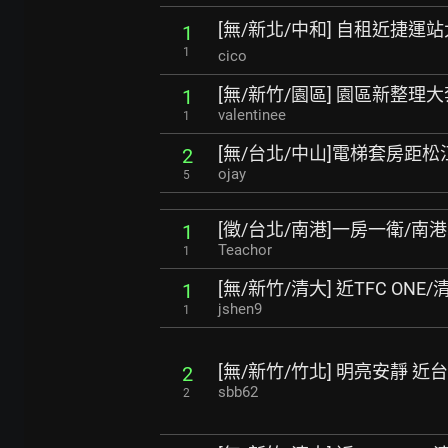
[無/新北/中和] 自租近捷
1
1
cico
[無/新竹/園區] 園區新整理
1
valentinee
1
[無/台北/中山]電梯套房距
2
ojay
5
[徵/台北/南港]一房一衛/南
1
Teachor
1
[無/新竹/清大] 近TFC ON
1
jshen9
1
[無/新竹/竹北] 明亮安靜 近台
2
sbb62
2