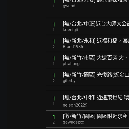
1
gwend
1
[無/台北/中正]近台大師大
1
koenigii
1
[無/新北/永和] 近福和橋，
1
Brand1985
2
[無/新竹/市區] 大遠百旁 
1
pttaliang
1
[無/新竹/園區] 光復路(近金
1
gilerby
2
[無/台北/中和] 近遠東世紀
1
1
nelson20229
[徵/新竹/園區] 園區附近求租
1
qewadszxc
2