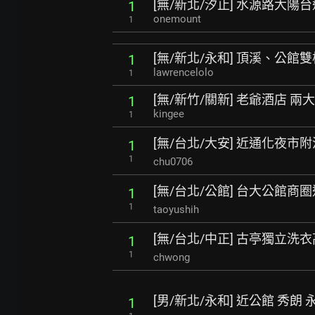
[無/新北/汐止] 水源路大陽台
1
onemount
1
[無/新北/永和] 頂溪、公館
1
lawrencelolo
1
[無/新竹/關新] 老爺酒店 
1
kingee
1
[無/台北/大安] 近通化夜市
1
1
chu0706
[無/台北/公館] 台大公館商
1
1
taoyushih
[無/台北/中正] 古亭獨立洗
1
1
chwong
[男/新北/永和] 近公館 秀朗
1