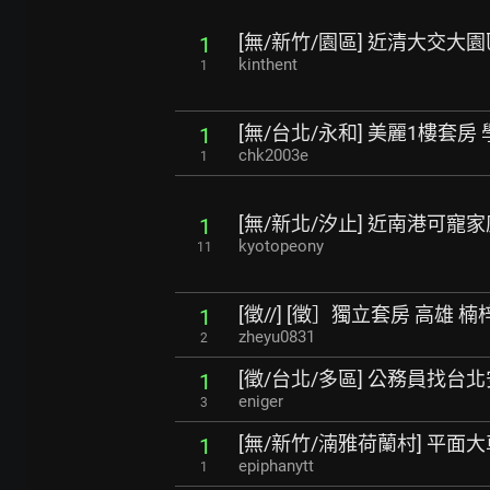
[無/新竹/園區] 近清大交大
1
kinthent
1
[無/台北/永和] 美麗1樓套房
1
chk2003e
1
[無/新北/汐止] 近南港可
1
kyotopeony
11
[徵//] [徵］獨立套房 高雄 
1
zheyu0831
2
[徵/台北/多區] 公務員找
1
eniger
3
[無/新竹/湳雅荷蘭村] 平面
1
epiphanytt
1