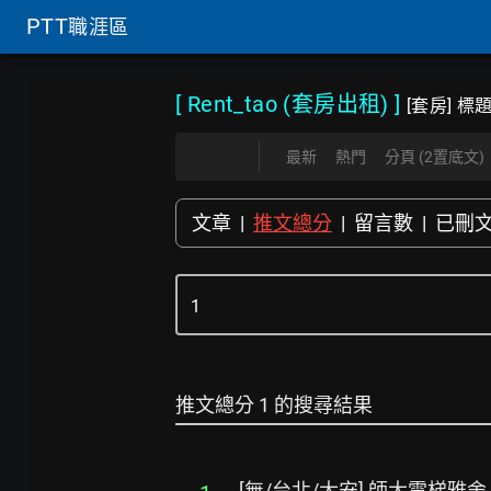
PTT
職涯區
[ Rent_tao (套房出租)
]
[套房] 
最新
熱門
分頁 (2置底文)
文章
|
推文總分
|
留言數
|
已刪
推文總分 1 的搜尋結果
[無/台北/大安] 師大電梯雅