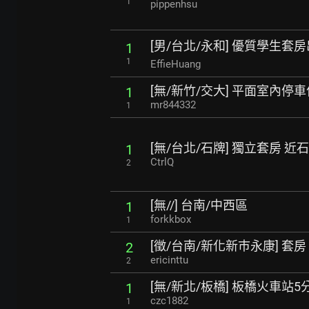
1
pippenhsu
[男/台北/永和] 優質學生套房
1
1
EffieHuang
[無/新竹/交大] 平面室內停車
1
mr844332
1
[無/台北/石牌] 獨立套房 
1
CtrlQ
2
[無//] 台南/中西區
1
forkkbox
1
[徵/台南/新化新巿永康] 套房
2
ericinttu
2
[無/新北/板橋] 板橋火車站
1
czc1882
1