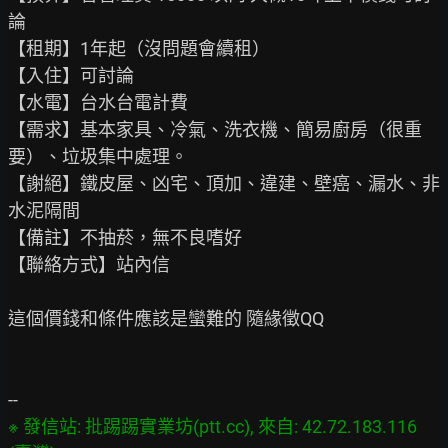
論

【租期】1年起（沒問題會續租）

【入住】可討論

【水電】台水台電計費

【需求】基本家具、冷氣、洗衣機、簡易廚房（很重
要）、垃圾集中處理。

【謝絕】鐵皮屋、凶宅、頂加、違建、壁癌、漏水、非
水泥隔間

【備註】不抽菸，無不良嗜好

【聯絡方式】站內信

這個價錢和條件應該是蠻難的 隨緣徵QQ

※ 發信站: 批踢踢實業坊(ptt.cc), 來自: 42.72.183.116 