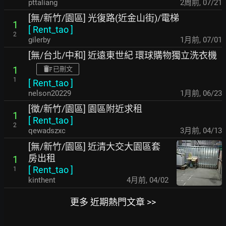
pttaliang
2周前
,
07/21
[無/新竹/園區] 光復路(近金山街)/電梯
1
[
Rent_tao
]
2
gilerby
1月前
,
07/01
[無/台北/中和] 近遠東世紀 環球購物獨立洗衣機
1
已刪文
1
[
Rent_tao
]
nelson20229
1月前
,
06/23
[徵/新竹/園區] 園區附近求租
1
[
Rent_tao
]
2
qewadszxc
3月前
,
04/13
[無/新竹/園區] 近清大交大園區套
房出租
1
[
Rent_tao
]
1
kinthent
4月前
,
04/02
更多 近期熱門文章 >>