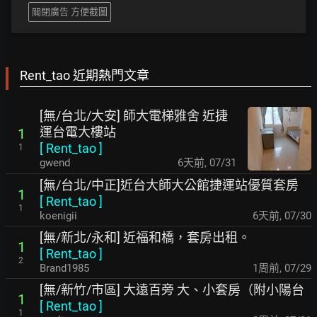
關閉廣告 方便截圖
Rent_tao 近期熱門文章
[無/台北/大安] 師大電梯雅舍 近捷
運台電大樓站
1
[
Rent_tao
]
1
gwend
6天前
,
07/31
[無/台北/中正]近台大師大公館捷運站優質套房
1
[
Rent_tao
]
1
koenigii
6天前
,
07/30
[無/新北/永和] 近福和橋，套房出租。
1
[
Rent_tao
]
2
Brand1985
1周前
,
07/29
[無/新竹/市區] 大遠百旁 大、小套房（附小陽台
1
[
Rent_tao
]
1