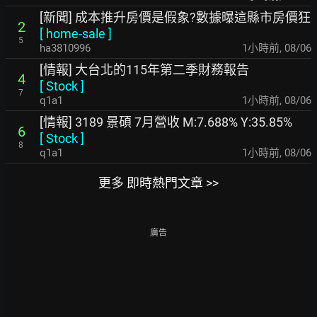
[新聞] 成本推升房價是假象?數據曝這縣市房價狂
2
[
home-sale
]
5
ha3810996
1小時前
,
08/06
[情報] 大台北的115年第二季財務報告
4
[
Stock
]
7
q1a1
1小時前
,
08/06
[情報] 3189 景碩 7月營收 M:7.688% Y:35.85%
6
[
Stock
]
8
q1a1
1小時前
,
08/06
更多 即時熱門文章 >>
廣告