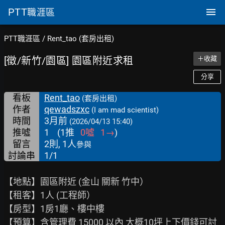
PTT
職涯區
PTT職涯區
/
Rent_tao (套房出租)
[徵/新竹/園區] 園區附近求租
＋收藏
分享
看板
Rent_tao
(套房出租)
作者
qewadszxc
(I am mad scientist)
時間
3月前
(2026/04/13 15:40)
推噓
1
(
1
推
0
噓
1
→
)
留言
2則, 1人
參與
討論串
1/1
【地點】園區附近 (金山 關新 竹中）

【租客】1人 (工程師）

【房型】1房1廳、樓中樓

【預算】含管理費 15000 以內 大概10坪上下價錢可討