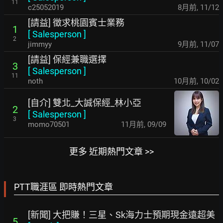
11
c25052019
8月前
,
11/12
[請益] 徵求桃園賓士業務
1
[
Salesperson
]
2
jimmyy
9月前
,
11/07
[請益] 保經兼職選擇
3
[
Salesperson
]
11
noth
10月前
,
10/02
[自介] 雙北_大誠保經_林小亞
2
[
Salesperson
]
3
momo70501
11月前
,
09/09
更多 近期熱門文章 >>
PTT職涯區 即時熱門文章
[新聞] 大把賺！三星、Sk海力士預期現金遠超美
5