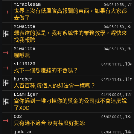
, 7
miraclesam
04/03 19:58,
F
→
世界上沒有低風險高報酬的東西，如果有大家都
去做了
, 8
Miwaitte
04/05 01:50,
F
推
想表達的就是，我有系統性的業務教學，趕快來
找我報聘
, 9
Miwaitte
04/05 01:50,
F
→
喔啾咪
, 10
st413133
04/10 11:13,
F
→
找下一個想賺錢的不會嗎？
, 11
hurober
04/17 11:43,
F
推
人百百種,每個人的想法會一樣嗎？
, 12
LiamTiger
04/19 00:06,
F
推
當你遇到一堆刁掉你的獎金的公司就不會這麼說
了XDD
, 13
CO2
05/02 00:02,
F
→
只有適不適合 沒有甚麼好抱怨
, 14
jodolan
07/04 13:33,
F