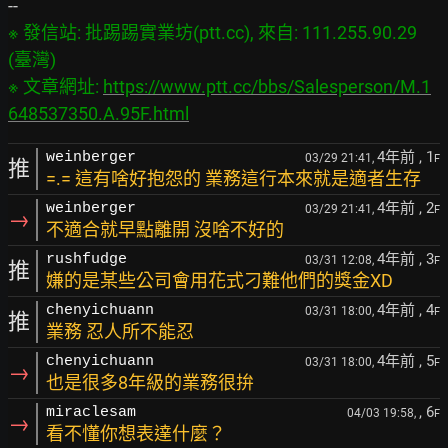
※ 發信站: 批踢踢實業坊(ptt.cc), 來自: 111.255.90.29 
(臺灣)

※ 文章網址: 
https://www.ptt.cc/bbs/Salesperson/M.1
648537350.A.95F.html
4年前
, 1
weinberger
03/29 21:41,
F
推
=.= 這有啥好抱怨的 業務這行本來就是適者生存
4年前
, 2
weinberger
03/29 21:41,
F
→
不適合就早點離開 沒啥不好的
4年前
, 3
rushfudge
03/31 12:08,
F
推
嫌的是某些公司會用花式刁難他們的獎金XD
4年前
, 4
chenyichuann
03/31 18:00,
F
推
業務 忍人所不能忍
4年前
, 5
chenyichuann
03/31 18:00,
F
→
也是很多8年級的業務很拚
, 6
miraclesam
04/03 19:58,
F
→
看不懂你想表達什麼？