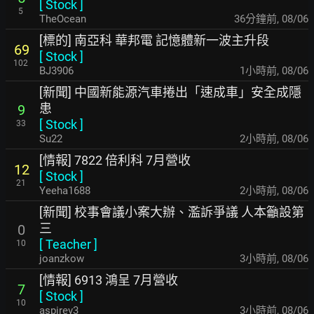
[
Stock
]
5
TheOcean
36分鐘前
,
08/06
[標的] 南亞科 華邦電 記憶體新一波主升段
69
[
Stock
]
102
BJ3906
1小時前
,
08/06
[新聞] 中國新能源汽車捲出「速成車」安全成隱
患
9
[
Stock
]
33
Su22
2小時前
,
08/06
[情報] 7822 倍利科 7月營收
12
[
Stock
]
21
Yeeha1688
2小時前
,
08/06
[新聞] 校事會議小案大辦、濫訴爭議 人本籲設第
三
0
[
Teacher
]
10
joanzkow
3小時前
,
08/06
[情報] 6913 鴻呈 7月營收
7
[
Stock
]
10
aspirev3
3小時前
,
08/06