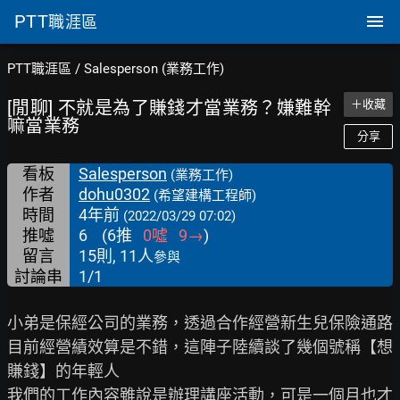
PTT
職涯區
PTT職涯區
/
Salesperson (業務工作)
[閒聊] 不就是為了賺錢才當業務？嫌難幹
＋收藏
嘛當業務
分享
看板
Salesperson
(業務工作)
作者
dohu0302
(希望建構工程師)
時間
4年前
(2022/03/29 07:02)
推噓
6
(
6
推
0
噓
9
→
)
留言
15則, 11人
參與
討論串
1/1
小弟是保經公司的業務，透過合作經營新生兒保險通路

目前經營績效算是不錯，這陣子陸續談了幾個號稱【想
賺錢】的年輕人

我們的工作內容雖說是辦理講座活動，可是一個月也才