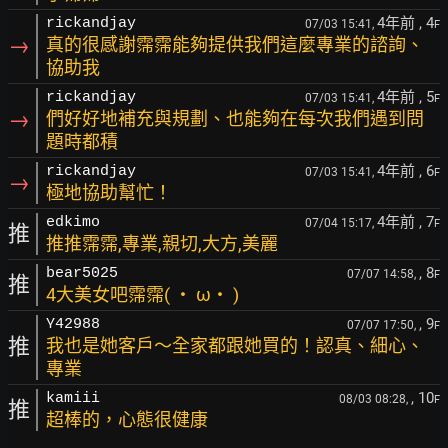
4年前
, 4
rickandjay
07/03 15:41,
F
→
真的很感謝霈霈能夠提供我們這麼專業的諮詢、
協助我
4年前
, 5
rickandjay
07/03 15:41,
F
→
們好好地補充與規劃、也能夠在每次我們遇到問
題時都積
4年前
, 6
rickandjay
07/03 15:41,
F
→
極地協助幫忙！
4年前
, 7
edkimo
07/04 15:17,
F
推
推推霈霈,專業,親切,大方,美麗
, 8
bear5025
07/07 14:58,
F
推
4大美女吧霈霈( ‧ ω‧ )
, 9
Y42988
07/07 17:50,
F
推
我也是她客戶～全家都跟她買的！認真、細心、
專業
, 10
kamiii
08/03 08:28,
F
推
超棒的，心態很健康