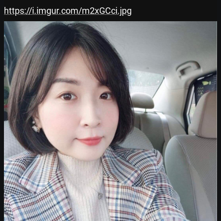
https://i.imgur.com/m2xGCci.jpg