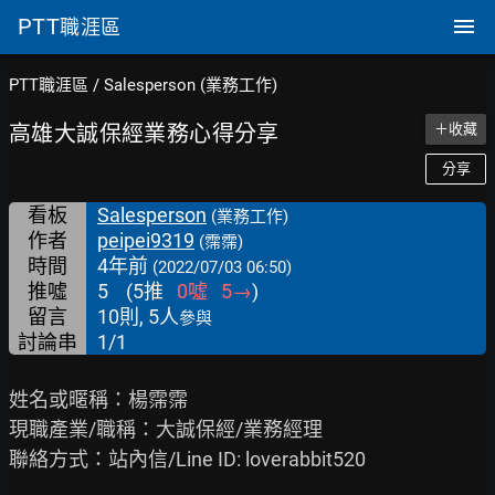
PTT
職涯區
PTT職涯區
/
Salesperson (業務工作)
高雄大誠保經業務心得分享
＋收藏
分享
看板
Salesperson
(業務工作)
作者
peipei9319
(霈霈)
時間
4年前
(2022/07/03 06:50)
推噓
5
(
5
推
0
噓
5
→
)
留言
10則, 5人
參與
討論串
1/1
姓名或暱稱：楊霈霈

現職產業/職稱：大誠保經/業務經理

聯絡方式：站內信/Line ID: loverabbit520
