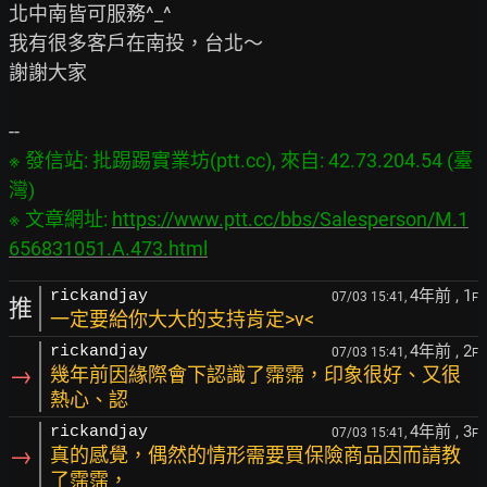
北中南皆可服務^_^

我有很多客戶在南投，台北～

謝謝大家

※ 發信站: 批踢踢實業坊(ptt.cc), 來自: 42.73.204.54 (臺
灣)

※ 文章網址: 
https://www.ptt.cc/bbs/Salesperson/M.1
656831051.A.473.html
4年前
, 1
rickandjay
07/03 15:41,
F
推
一定要給你大大的支持肯定>v<
4年前
, 2
rickandjay
07/03 15:41,
F
→
幾年前因緣際會下認識了霈霈，印象很好、又很
熱心、認
4年前
, 3
rickandjay
07/03 15:41,
F
→
真的感覺，偶然的情形需要買保險商品因而請教
了霈霈，