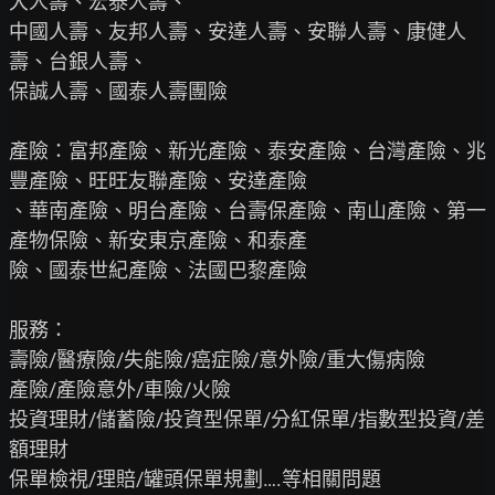
大人壽、宏泰人壽、

中國人壽、友邦人壽、安達人壽、安聯人壽、康健人
壽、台銀人壽、

保誠人壽、國泰人壽團險

產險：富邦產險、新光產險、泰安產險、台灣產險、兆
豐產險、旺旺友聯產險、安達產險

、華南產險、明台產險、台壽保產險、南山產險、第一
產物保險、新安東京產險、和泰產

險、國泰世紀產險、法國巴黎產險

服務：

壽險/醫療險/失能險/癌症險/意外險/重大傷病險

產險/產險意外/車險/火險

投資理財/儲蓄險/投資型保單/分紅保單/指數型投資/差
額理財

保單檢視/理賠/罐頭保單規劃….等相關問題
