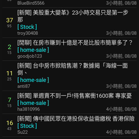
BlueBird5566
3小時前
,
08/08
[新聞] 美股重大變革》23小時交易只是第一步
那
37
[
Stock
]
95
troy30408
3小時前
,
08/08
[閒聊] 在房市賺到十億是不是比股市簡單多了？
2
[
home-sale
]
15
goodjob123
3小時前
,
08/08
[新聞] 台中房市掀賠售潮？數據揭「海線一面
倒、
11
[
home-sale
]
25
anti87
3小時前
,
08/08
[新聞] 單週賣不到一戶!待售案衝1600案 專家憂
7
[
home-sale
]
15
ha3810996
4小時前
,
08/08
[新聞] 傳中國民眾在港投保收益需繳稅 香港保險
16
[
Stock
]
43
Su22
4小時前
,
08/08