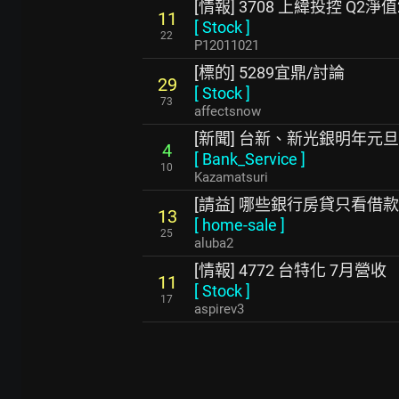
[情報] 3708 上緯投控 Q2
11
[
Stock
]
22
P12011021
[標的] 5289宜鼎/討論
29
[
Stock
]
73
affectsnow
[新聞] 台新、新光銀明年元
4
[
Bank_Service
]
10
Kazamatsuri
[請益] 哪些銀行房貸只看借
13
[
home-sale
]
25
aluba2
[情報] 4772 台特化 7月營收
11
[
Stock
]
17
aspirev3