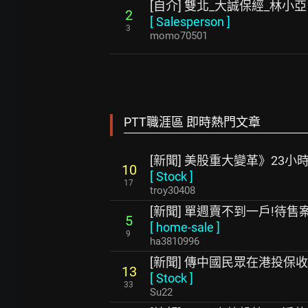
[自介] 雙北_大誠保經_林小亞
2
[
Salesperson
]
3
momo70501
PTT職涯區 即時熱門文章
[新聞] 美股重大變革》23
10
[
Stock
]
17
troy30408
[新聞] 單週賣不到一戶!待售案
5
[
home-sale
]
9
ha3810996
[新聞] 傳中國民眾在港投保
13
[
Stock
]
33
Su22