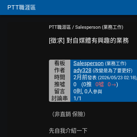
PTT
職涯區
PTT職涯區
/
Salesperson (業務工作)
[徵求] 對自媒體有興趣的業務
看板
Salesperson
(業務工作)
作者
ady328
(改變是為了要更好)
時間
2月前
發表
(2026/05/23 02:18)
推噓
0
(
0
推
0
噓
0
→
)
留言
0則, 0人
參與
討論串
1/1
（非直銷 保險）

先自我介紹一下
