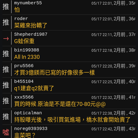
2月前
, 35
mynumber55
05/17 22:01,
F
推
怕
2月前
, 36
roder
05/17 22:01,
F
推
菜雞來抬轎了
2月前
, 37
Shepherd1987
05/17 22:11,
F
→
G蛙保重
2月前
, 38
bin199308
05/17 22:18,
F
推
All In 2330
2月前
, 39
pru5566
05/17 22:20,
F
推
才買3億鎂而已寫的好像很多一樣
2月前
, 40
b455104
05/17 22:25,
F
推
q1建倉q2就賣了
2月前
, 41
xxx5566
05/17 22:32,
F
推
買的時候 原油是不是還在70-80元@@
2月前
, 42
opticalman
05/17 22:38,
F
推
持股曝光後，吸引買氣進場，橋水就會開始賣了
2月前
, 43
noreg0393933
05/17 22:42,
F
噓
韭菜吧？