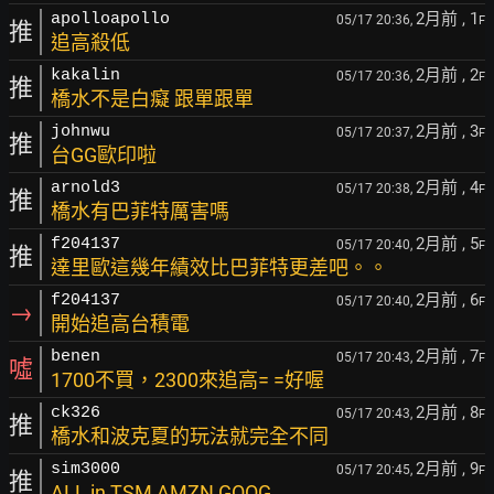
2月前
, 1
apolloapollo
05/17 20:36,
F
推
追高殺低
2月前
, 2
kakalin
05/17 20:36,
F
推
橋水不是白癡 跟單跟單
2月前
, 3
johnwu
05/17 20:37,
F
推
台GG歐印啦
2月前
, 4
arnold3
05/17 20:38,
F
推
橋水有巴菲特厲害嗎
2月前
, 5
f204137
05/17 20:40,
F
推
達里歐這幾年績效比巴菲特更差吧。。
2月前
, 6
f204137
05/17 20:40,
F
→
開始追高台積電
2月前
, 7
benen
05/17 20:43,
F
噓
1700不買，2300來追高= =好喔
2月前
, 8
ck326
05/17 20:43,
F
推
橋水和波克夏的玩法就完全不同
2月前
, 9
sim3000
05/17 20:45,
F
推
ALL in TSM AMZN GOOG