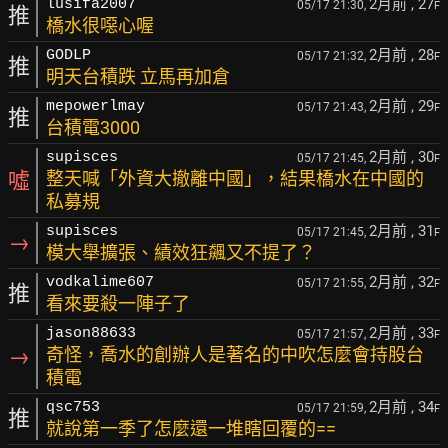
2月前
, 27
lusifa2007
05/17 21:30,
F
推
橋水很噁心喔
2月前
, 28
GODLP
05/17 21:32,
F
推
明天台積跌 立馬再加倉
2月前
, 29
mepowerlmay
05/17 21:43,
F
推
台積電3000
2月前
, 30
supisces
05/17 21:45,
F
噓
整天喊「外資大撤離中國」，結果橋水在中國的
私募規
2月前
, 31
supisces
05/17 21:45,
F
→
模大舉擴張、績效狂飆又不提了？
2月前
, 32
vodkalime607
05/17 21:55,
F
推
看來要殺一陣子了
2月前
, 33
jason88633
05/17 21:57,
F
→
奇怪，喬水的創辦人是著名的中吹怎麼會持股台
積電
2月前
, 34
qsc753
05/17 21:59,
F
推
就說第一季了怎麼還一堆瞎回覆的==