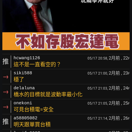
2月前
, 22
hcwang1126
05/17 20:58,
F
推
這不是一直看空的？
2月前
, 23
siki588
05/17 21:00,
F
→
穩了
2月前
, 24
delaluna
05/17 21:03,
F
→
橋水的目標就是波動率最小化
2月前
, 25
onekoni
05/17 21:05,
F
→
可見台積電=安全
2月前
, 26
a58805082
05/17 21:14,
F
推
明天跟單買台積