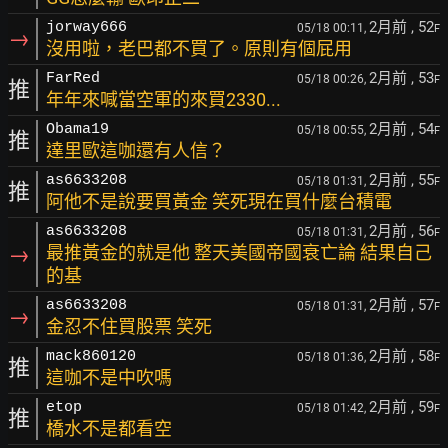
2月前
, 52
jorway666
05/18 00:11,
F
→
沒用啦，老巴都不買了。原則有個屁用
2月前
, 53
FarRed
05/18 00:26,
F
推
年年來喊當空軍的來買2330...
2月前
, 54
Obama19
05/18 00:55,
F
推
達里歐這咖還有人信？
2月前
, 55
as6633208
05/18 01:31,
F
推
阿他不是說要買黃金 笑死現在買什麼台積電
2月前
, 56
as6633208
05/18 01:31,
F
→
最推黃金的就是他 整天美國帝國衰亡論 結果自己
的基
2月前
, 57
as6633208
05/18 01:31,
F
→
金忍不住買股票 笑死
2月前
, 58
mack860120
05/18 01:36,
F
推
這咖不是中吹嗎
2月前
, 59
etop
05/18 01:42,
F
推
橋水不是都看空