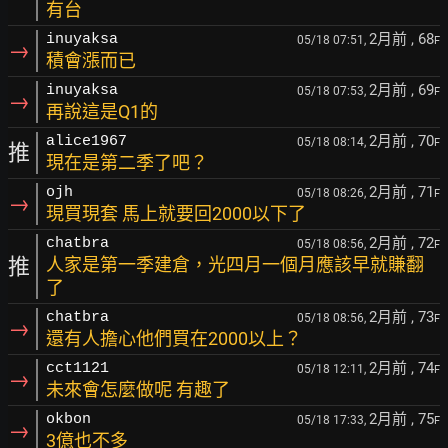
有台
2月前
, 68
inuyaksa
05/18 07:51,
F
→
積會漲而已
2月前
, 69
inuyaksa
05/18 07:53,
F
→
再說這是Q1的
2月前
, 70
alice1967
05/18 08:14,
F
推
現在是第二季了吧？
2月前
, 71
ojh
05/18 08:26,
F
→
現買現套 馬上就要回2000以下了
2月前
, 72
chatbra
05/18 08:56,
F
推
人家是第一季建倉，光四月一個月應該早就賺翻
了
2月前
, 73
chatbra
05/18 08:56,
F
→
還有人擔心他們買在2000以上？
2月前
, 74
cct1121
05/18 12:11,
F
→
未來會怎麼做呢 有趣了
2月前
, 75
okbon
05/18 17:33,
F
→
3億也不多