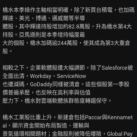
橋水本季操作主軸相當明確，除了新買台積電，也加碼
輝達、美光、博通、邁威爾等半導

體股，其中輝達持股增加約82.8萬股，升為橋水第4大
持股。亞馬遜則是本季增持幅度最

大的個股，橋水加碼逾244萬股，使其成為第3大重倉
股。

相較之下，企業軟體股遭大幅調節，除了Salesforce被
全面出清，Workday、ServiceNow

也遭減碼，GoDaddy同樣被清倉。這些個股第一季股
價普遍承壓，也反映在高利率與估值

壓力下，橋水對雲端軟體族群態度轉趨保守。

橋水工業股比重上升，新建倉包括Paccar與Kennamet
al，顯示資金開始布局製造、運輸與

景氣循環相關題材；金融股則被降低曝險，Global Pay