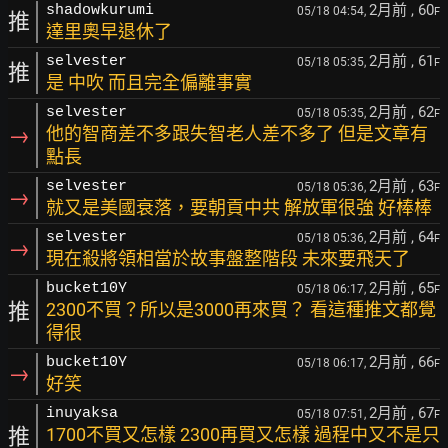
2月前
, 60
shadowkurumi
05/18 04:54,
F
推
達里奧早退休了
2月前
, 61
selvester
05/18 05:35,
F
推
是 中吹 而且完全偏離事實
2月前
, 62
selvester
05/18 05:35,
F
→
他的智商差不多跟失智老人差不多了 但是文章有
點長
2月前
, 63
selvester
05/18 05:36,
F
→
就又是美國衰落，要朝貢中共 解放軍很強 好棒棒
2月前
, 64
selvester
05/18 05:36,
F
→
現在殺將領相當於故事盤整階段 未來要飛天了
2月前
, 65
bucket10Y
05/18 06:17,
F
推
2300不買？所以是3000再來買？ 看這種推文都覺
得很
2月前
, 66
bucket10Y
05/18 06:17,
F
→
好笑
2月前
, 67
inuyaksa
05/18 07:51,
F
推
1700不買又怎樣 2300再買又怎樣 過程中又不是只