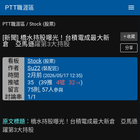
PTT
職涯區
PTT職涯區
/
Stock (股票)
[新聞] 橋水持股曝光！台積電成最大新
＋收藏
倉 亞馬遜
躍第3大持股
分享
看板
Stock
(股票)
作者
Su22
(裝配匠)
時間
2月前
(2026/05/17 12:35)
推噓
35
(
39
推
4
噓
32
→
)
留言
75則, 57人
參與
討論串
1/1
原文標題：
橋水持股曝光！台積電成最大新倉　亞馬遜
躍第3大持股
