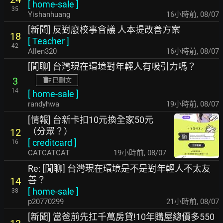
[
home-sale
]
35
Yishanhuang
16小時前
,
08/07
[新聞] 反對廢校事會議 人本提改善方案
18
[
Teacher
]
42
Allen320
16小時前
,
08/07
[閒聊] 台灣現在環境對年輕人有吸引力嗎？
3
已刪文
14
[
home-sale
]
randyhwa
19小時前
,
08/07
[情報] 台新卡扣10元換全家50元
（分眾？）
12
[
creditcard
]
16
CATCATCAT
19小時前
,
08/07
Re: [閒聊] 台灣現在環境是不是對年輕人不太友
善？
14
[
home-sale
]
38
p20770299
21小時前
,
08/07
[新聞] 當爸前先扛千萬房貸!10年購屋總價多550