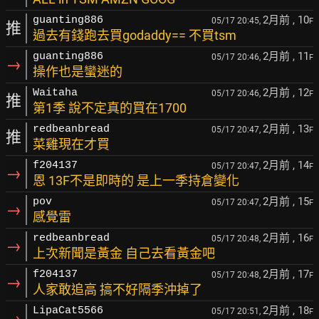
2月前
, 10
guanting886
05/17 20:45,
F
推
過去有錢跑去買godaddy== 不買tsm
2月前
, 11
guanting886
05/17 20:46,
F
→
操作也是蠻迷的
2月前
, 12
Waitaha
05/17 20:46,
F
推
第1季 說不定真的買在1700
2月前
, 13
redbeanbread
05/17 20:47,
F
推
菜雞現在才買
2月前
, 14
f204137
05/17 20:47,
F
→
恩 13F不是即時的 是上一季持倉變化
2月前
, 15
pov
05/17 20:47,
F
→
感覺雷
2月前
, 16
redbeanbread
05/17 20:48,
F
→
上次新聞是黃金 自己去看黃金吧
2月前
, 17
f204137
05/17 20:48,
F
→
人家敢追高 搞不好隔季沖掉了
2月前
, 18
LipaCat5566
05/17 20:51,
F
→