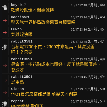
2月前
, 44
koyo017
05/17 22:48,
F
推
軟體股跌爛才開始減持
2月前
, 45
Haerin520
05/17 23:14,
F
→
整天說世界格局改變還買台積電喔
2月前
, 46
Luwan
05/17 23:36,
F
→
菜雞趕快跟
2月前
, 47
rabbit3591
05/17 23:45,
F
推
台積電1700不買，2300才來追高，其實沒差
吧！？只要
2月前
, 48
rabbit3591
05/17 23:45,
F
→
是會漲，多花點成本也還好，反正就是賺價差，
會漲才
2月前
, 49
rabbit3591
05/17 23:45,
F
→
是重點
2月前
, 50
Sianan
05/17 23:51,
F
→
他Q1買怎麼樣都是賺 前幾天才創高
2月前
, 51
repast
05/17 23:55,
F
推
GG怎麼輸 歐印正二