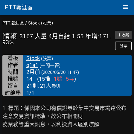
PTT
職涯區
PTT職涯區
/
Stock (股票)
[情報] 3167 大量 4月自結 1.55 年增:171.
＋收藏
93%
分享
看板
Stock
(股票)
作者
q1a1
(一問一答)
時間
2月前
(2026/05/20 11:47)
推噓
14
(
15
推
1
噓
5
→
)
留言
21則, 21人
參與
討論串
1/1
1. 標題：係因本公司有價證券於集中交易市場達公布
注意交易資訊標準，故公布相關財

務業務等重大訊息，以利投資人區別瞭解
