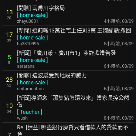
[閒聊] 兩房川字格局
13
[
home-sale
]
20
zheyu0831
4小時前
,
08/09
[新聞] 選前喊13萬社宅上任剩3萬 王婉諭籲:撤回
17
[
home-sale
]
39
ha3810996
5小時前
,
08/09
[新聞]「廣川漾、廣川市1」涉詐欺遭告發
5
[
home-sale
]
5
seratana
6小時前
,
08/09
[閒聊] 這波感受到地段的威力
28
[
home-sale
]
52
scitamehtam
6小時前
,
08/09
[新聞]導師念「那隻豬怎還沒來」遭家長控公然
侮
10
[
Teacher
]
34
wush
8小時前
,
08/09
Re: [請益] 哪些銀行房貸只看借款人的貸款而不
會
7