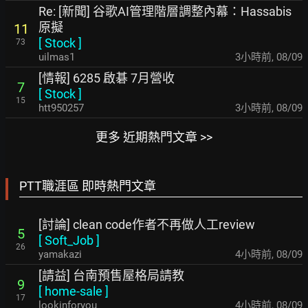
Re: [新聞] 谷歌AI管理階層調整內幕：Hassabis
原擬
11
[
Stock
]
73
uilmas1
3小時前
,
08/09
[情報] 6285 啟碁 7月營收
7
[
Stock
]
15
htt950257
3小時前
,
08/09
更多 近期熱門文章 >>
PTT職涯區 即時熱門文章
[討論] clean code作者不再做人工review
5
[
Soft_Job
]
26
yamakazi
4小時前
,
08/09
[請益] 台南預售屋格局請教
9
[
home-sale
]
17
lookinforyou
4小時前
,
08/09