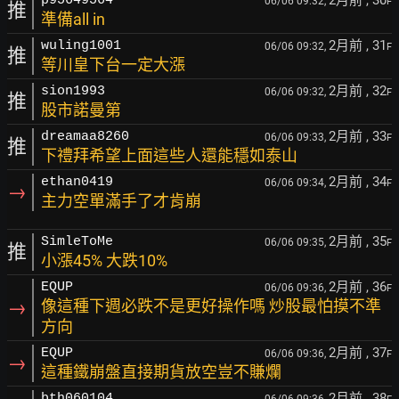
2月前
, 30
p95649564
06/06 09:32,
F
推
準備all in
2月前
, 31
wuling1001
06/06 09:32,
F
推
等川皇下台一定大漲
2月前
, 32
sion1993
06/06 09:32,
F
推
股市諾曼第
2月前
, 33
dreamaa8260
06/06 09:33,
F
推
下禮拜希望上面這些人還能穩如泰山
2月前
, 34
ethan0419
06/06 09:34,
F
→
主力空單滿手了才肯崩
2月前
, 35
SimleToMe
06/06 09:35,
F
推
小漲45% 大跌10%
2月前
, 36
EQUP
06/06 09:36,
F
→
像這種下週必跌不是更好操作嗎 炒股最怕摸不準
方向
2月前
, 37
EQUP
06/06 09:36,
F
→
這種鐵崩盤直接期貨放空豈不賺爛
2月前
, 38
bth060104