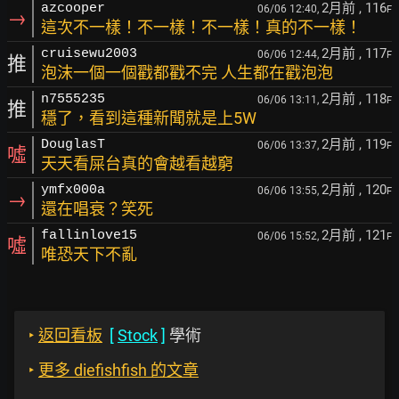
2月前
, 116
azcooper
06/06 12:40,
F
→
這次不一樣！不一樣！不一樣！真的不一樣！
2月前
, 117
cruisewu2003
06/06 12:44,
F
推
泡沫一個一個戳都戳不完 人生都在戳泡泡
2月前
, 118
n7555235
06/06 13:11,
F
推
穩了，看到這種新聞就是上5W
2月前
, 119
DouglasT
06/06 13:37,
F
噓
天天看屎台真的會越看越窮
2月前
, 120
ymfx000a
06/06 13:55,
F
→
還在唱衰？笑死
2月前
, 121
fallinlove15
06/06 15:52,
F
噓
唯恐天下不亂
‣
返回看板
[
Stock
]
學術
‣
更多 diefishfish 的文章