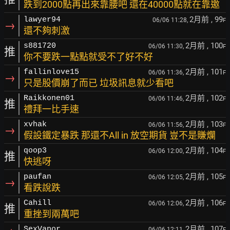
跌到2000點再出來靠腰吧 還在40000點就在靠邀
2月前
, 99
lawyer94
06/06 11:28,
F
→
還不夠刺激
2月前
, 100
s881720
06/06 11:30,
F
推
你不要跌一點點就受不了好不好
2月前
, 101
fallinlove15
06/06 11:36,
F
→
只是股價崩了而已 垃圾訊息就少看吧
2月前
, 102
Raikkonen01
06/06 11:46,
F
推
禮拜一比手速
2月前
, 103
xvhak
06/06 11:56,
F
→
假設鐵定暴跌 那還不All in 放空期貨 豈不是賺爛
2月前
, 104
qoop3
06/06 12:00,
F
推
快逃呀
2月前
, 105
paufan
06/06 12:05,
F
→
看跌說跌
2月前
, 106
Cahill
06/06 12:06,
F
推
重挫到兩萬吧
2月前
, 107
SexVapor
06/06 12:11,
F