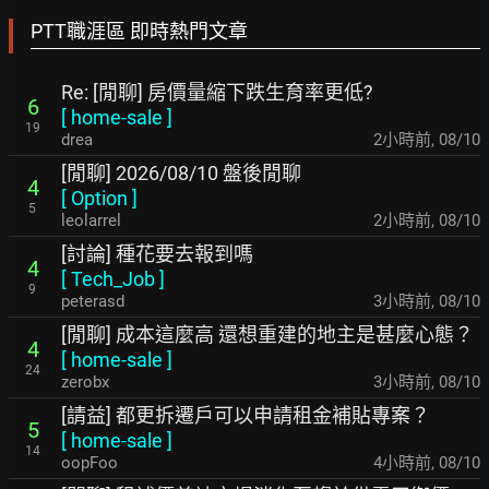
PTT職涯區 即時熱門文章
Re: [閒聊] 房價量縮下跌生育率更低?
6
[
home-sale
]
19
drea
2小時前
,
08/10
[閒聊] 2026/08/10 盤後閒聊
4
[
Option
]
5
leolarrel
2小時前
,
08/10
[討論] 種花要去報到嗎
4
[
Tech_Job
]
9
peterasd
3小時前
,
08/10
[閒聊] 成本這麼高 還想重建的地主是甚麼心態？
4
[
home-sale
]
24
zerobx
3小時前
,
08/10
[請益] 都更拆遷戶可以申請租金補貼專案？
5
[
home-sale
]
14
oopFoo
4小時前
,
08/10