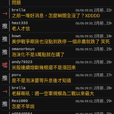
問題
2月前
, 22
brella
06/06 09:30,
F
→
之前一堆好消息，怎麼瞬間全沒了？XDDDD
2月前
, 23
hmst333
06/06 09:30,
F
推
老人才信
2月前
, 24
bown
06/06 09:30,
F
推
美伊戰爭期貨也沒點到跌停 一個非農就跌了 笑死
2月前
, 25
omanorboyo
06/06 09:31,
F
推
泡沫化不是3萬點就在講了
2月前
, 26
andy79323
06/06 09:31,
F
噓
米股連續熔斷幾根還不是漲回來
2月前
, 27
poru
06/06 09:31,
F
推
是不是泡沫要等升息後才知道
2月前
, 28
brella
06/06 09:31,
F
→
老蘇嘶吼：週一空軍規模為二戰以來最大
2月前
, 29
Rex1009
06/06 09:32,
F
推
怎麼不早說