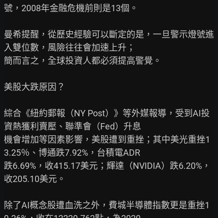
號，2008年金融危機前則是13個。

曼希提醒，從歷史經驗可以斷定的是，一旦警示燈號進
入雙位數，風險往往會加速上升；

簡而言之，全球投資人都必須提高警覺。

美股大跌原因？

綜合《紐約郵報（NY Post）》等外媒報導，受到AI投
資熱獲利賣壓、聯準會（Fed）升息

機會增加等因素影響，美股遭到重挫；其中美光重挫1
3.25％、博通跌7.92%，台積電ADR

跌6.69%，收415.17美元；輝達（NVIDIA）跌6.20%，
收205.10美元。

除了AI概念股遭血洗之外，費城半導體指數更是重挫1