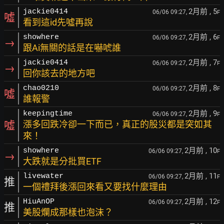
2月前
, 5
jackie0414
06/06 09:27,
F
噓
看到這id先噓再說
2月前
, 6
showhere
06/06 09:27,
F
→
跟Ai無關的話是在嚇唬誰
2月前
, 7
jackie0414
06/06 09:27,
F
→
回你該去的地方吧
2月前
, 8
chao0210
06/06 09:27,
F
噓
誰報警
2月前
, 9
keepingtime
06/06 09:27,
F
噓
漲多回跌冷卻一下而已，真正的股災都是突如其
來！
2月前
, 10
showhere
06/06 09:27,
F
→
大跌就是分批買ETF
2月前
, 11
livewater
06/06 09:27,
F
推
一個禮拜後漲回來看又要找什麼理由
2月前
, 12
HiuAnOP
06/06 09:27,
F
推
美股爛成那樣也泡沫？