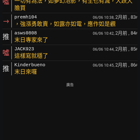
噓
一切有為法，如夢幻泡影，有生也有滅，大跌大
膽買
2月前
, 83
premh104
06/06 10:38,
F
→
，強漲勇敢賣，如露亦如電，應作如是觀
2月前
, 84
asws0808
06/06 10:42,
F
推
末日專家來了
2月前
, 85
JACK923
06/06 10:44,
F
噓
這樣寫就穩了
2月前
, 86
Kinderbueno
06/06 10:45,
F
推
末日來囉
廣告