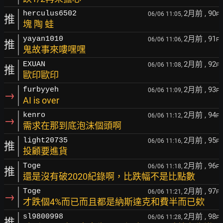
2月前
, 90
herculus6502
06/06 11:05,
F
推
塊 陶 蛙
2月前
, 91
yayan1010
06/06 11:06,
F
推
鬼故事來嘍嘿嘿
2月前
, 92
EXUAN
06/06 11:08,
F
推
歐印歐印
2月前
, 93
furbyyeh
06/06 11:09,
F
→
AI is over
2月前
, 94
kenro
06/06 11:12,
F
→
需求在那到底泡沫個頭啊
2月前
, 95
light20735
06/06 11:16,
F
推
投顧要進貨
2月前
, 96
Toge
06/06 11:18,
F
推
還是沒有破2020紀錄啊，比跌幅不是比點數
2月前
, 97
Toge
06/06 11:21,
F
→
才跌個4%而已而且都是納斯達克和費半而已欸
2月前
, 98
sl9800998
06/06 11:28,
F
推