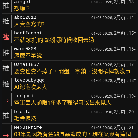
2月前
, 13
aimgel
06/06 09:28,
F
推
想騙？
2月前
, 14
abc12812
06/06 09:28,
F
推
大賣空寫的?
2月前
, 15
bonfferoni
06/06 09:28,
F
噓
不就QE搞的 熱錢哪時候收回去過
2月前
, 16
warm0808
06/06 09:28,
F
推
怎麼不早說
2月前
, 17
Usmall857
06/06 09:28,
F
推
要賣也賣不掉了，開盤一字鎖，沒開槓桿就沒事
2月前
, 18
lovebabyqqq
06/06 09:28,
F
推
AI泡泡吹太大
2月前
, 19
tenghui
06/06 09:29,
F
→
空軍丟人顯眼1年多了難得可以出來見人
2月前
, 20
brella
06/06 09:30,
F
推
毛骨悚然
2月前
, 21
NexusPrime
06/06 09:30,
F
→
08年是因為有金融風暴造成的，現在又沒有這個