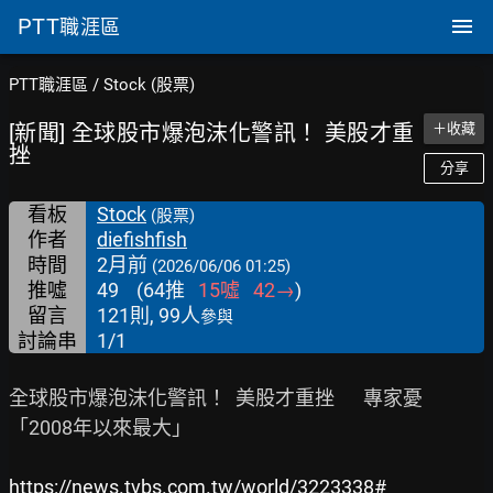
PTT
職涯區
PTT職涯區
/
Stock (股票)
[新聞] 全球股市爆泡沫化警訊！ 美股才重
＋收藏
挫
分享
看板
Stock
(股票)
作者
diefishfish
時間
2月前
(2026/06/06 01:25)
推噓
49
(
64
推
15
噓
42
→
)
留言
121則, 99人
參與
討論串
1/1
全球股市爆泡沫化警訊！  美股才重挫　  專家憂

「2008年以來最大」

https://news.tvbs.com.tw/world/3223338#