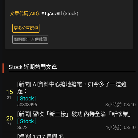
文章代碼(AID):
#1gAuv8tl
(Stock)
更多分享選項
關閉廣告 方便截圖
Stock 近期熱門文章
[新聞] AI資料中心搶地搶電，如今多了一道難
題：
15
[
Stock
]
21
a0808996
3小時前
,
08/10
[新聞] 習吹「新三樣」破功 內捲全淪「新慘業」
20
[
Stock
]
71
Su22
4小時前
,
08/10
[標的] 1717 長興 多