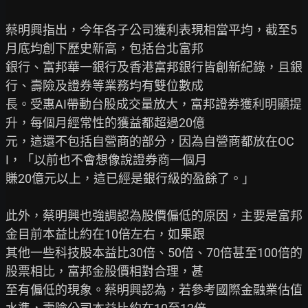
蔡明興指出，今年各子公司獲利表現相當平均，截至5
月底均創下歷史新高，包括台北富邦

銀行、富邦華一銀行及香港富邦銀行皆創新紀錄，且銀
行、壽險及證券等業務均有雙位數成

長。受惠AI帶動台股成交量放大，富邦證券獲利明顯提
升，每個月經常性的獲益都超過20億

元，這還不包括自營商的部分，因為自營商都放在OC
I，「以前也不會想像說證券商一個月

賺20億元以上，這已經是銀行級的盈餘了。」

此外，蔡明興也強調認為股價偏低的原因，主要是富邦
金目前本益比約在10倍左右，如果跟

其他一些科技股本益比30倍、50倍、70倍甚至100倍的
股票相比，富邦金股價相對合理，甚

至有偏低的現象。蔡明興認為，若參考國際金融業估值