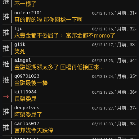
推
不一樣了
1月前
, 31
nofear2101
06/12 13:15,
F
推
真的假的啦 那你回檔一下啊
1月前
, 32
lju
06/12 13:16,
F
推
永豐金都不委屈了， 富邦金都不momo了
1月前
, 33
glik
06/12 13:17,
F
推
笑死
1月前
, 34
aimgel
06/12 13:23,
F
推
金融短期漲太多了 回檔再低接回來...
1月前
, 35
q09701023
06/12 13:24,
F
推
金融最後一棒
1月前
, 36
kill0934
06/12 13:25,
F
→
長榮委屈
1月前
, 37
deepelves
06/12 13:27,
F
推
阿榮委屈了
1月前
, 38
carlos017
06/12 13:33,
F
推
富邦媒今天跌停