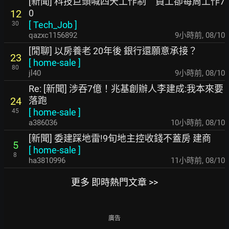
[新聞] 科技巨頭喊四天工作制 員工卻每周工作7
0
12
[
Tech_Job
]
30
qazxc1156892
9小時前
,
08/10
[閒聊] 以房養老 20年後 銀行還願意承接？
23
[
home-sale
]
80
jl40
9小時前
,
08/10
Re: [新聞] 涉吞7億！兆基創辦人李建成:我本來要
落跑
24
[
home-sale
]
45
a386036
10小時前
,
08/10
[新聞] 委建踩地雷!9旬地主控收錢不蓋房 建商
5
[
home-sale
]
8
ha3810996
11小時前
,
08/10
更多 即時熱門文章 >>
廣告