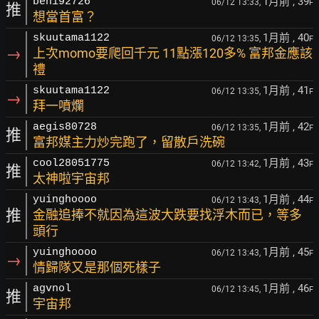
1月前
, 39
ben192726
06/12 13:33,
F
推
想當首富？
1月前
, 40
skuutama1122
06/12 13:35,
F
→
上次momo要爬回千元 11點漲120多% 富邦金應該
禮
1月前
, 41
skuutama1122
06/12 13:35,
F
→
拜一噴爛
1月前
, 42
aegis80728
06/12 13:35,
F
推
富邦媒主力炒完跑了，留散戶洗碗
1月前
, 43
cool28051775
06/12 13:42,
F
推
太神啦宇宙邦
1月前
, 44
yuinghoooo
06/12 13:43,
F
推
金融追捧不就因為這波大跌要找浮木而已，等多
頭行
1月前
, 45
yuinghoooo
06/12 13:43,
F
→
情歸隊又是那個死樣子
1月前
, 46
agvnol
06/12 13:45,
F
推
宇宙邦