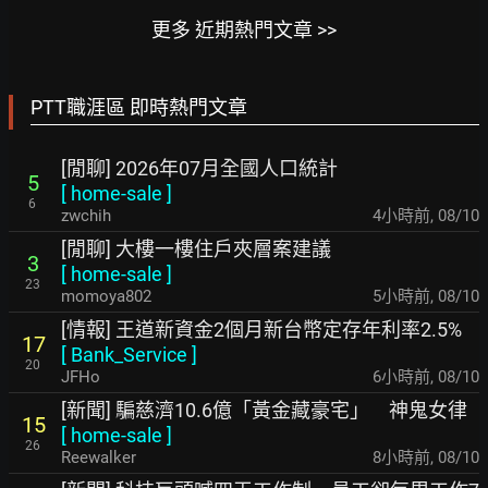
更多 近期熱門文章 >>
PTT職涯區 即時熱門文章
[閒聊] 2026年07月全國人口統計
5
[
home-sale
]
6
zwchih
4小時前
,
08/10
[閒聊] 大樓一樓住戶夾層案建議
3
[
home-sale
]
23
momoya802
5小時前
,
08/10
[情報] 王道新資金2個月新台幣定存年利率2.5%
17
[
Bank_Service
]
20
JFHo
6小時前
,
08/10
[新聞] 騙慈濟10.6億「黃金藏豪宅」 神鬼女律
15
[
home-sale
]
26
Reewalker
8小時前
,
08/10