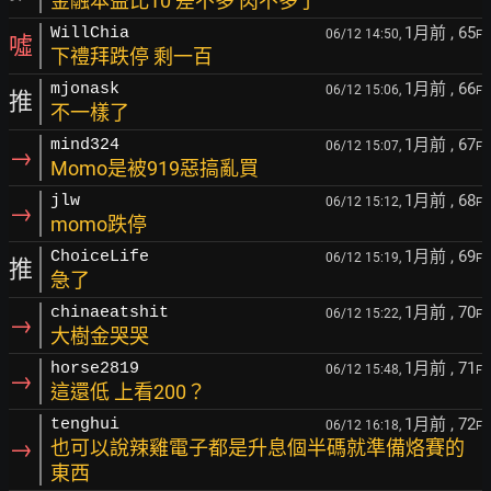
金融本益比10 差不多 肉不多了
1月前
, 65
WillChia
06/12 14:50,
F
噓
下禮拜跌停 剩一百
1月前
, 66
mjonask
06/12 15:06,
F
推
不一樣了
1月前
, 67
mind324
06/12 15:07,
F
→
Momo是被919惡搞亂買
1月前
, 68
jlw
06/12 15:12,
F
→
momo跌停
1月前
, 69
ChoiceLife
06/12 15:19,
F
推
急了
1月前
, 70
chinaeatshit
06/12 15:22,
F
→
大樹金哭哭
1月前
, 71
horse2819
06/12 15:48,
F
→
這還低 上看200？
1月前
, 72
tenghui
06/12 16:18,
F
→
也可以說辣雞電子都是升息個半碼就準備烙賽的
東西