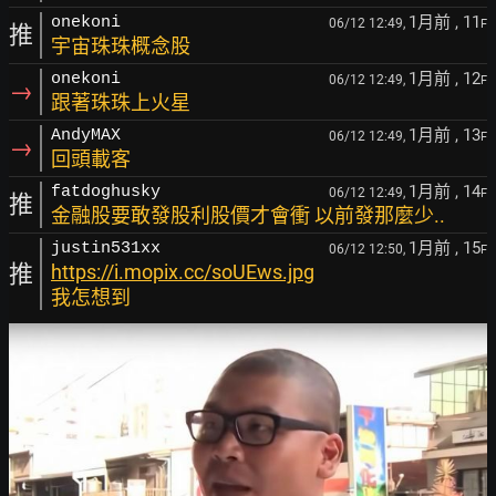
1月前
, 11
onekoni
06/12 12:49,
F
推
宇宙珠珠概念股
1月前
, 12
onekoni
06/12 12:49,
F
→
跟著珠珠上火星
1月前
, 13
AndyMAX
06/12 12:49,
F
→
回頭載客
1月前
, 14
fatdoghusky
06/12 12:49,
F
推
金融股要敢發股利股價才會衝 以前發那麼少..
1月前
, 15
justin531xx
06/12 12:50,
F
推
https://i.mopix.cc/soUEws.jpg
我怎想到