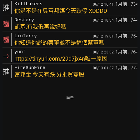
1月前
, 73
KillLakers
06/12 16:41,
F
推
你是不是在臭富邦媒今天跌停 XDDDD
1月前
, 74
Destery
06/12 18:34,
F
噓
凱基:有我低再說好嗎
1月前
, 75
LiuTerry
06/12 19:01,
F
噓
你知道你說的蔡董並不是這個蔡董嗎
1月前
, 76
yunf
06/12 23:32,
F
→
https://tinyurl.com/29d7jx4n
唯一原因
1月前
, 77
FireSunFire
06/13 01:37,
F
推
富邦金 今天有跌 分批買零股
廣告