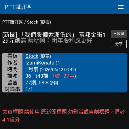
PTT
職涯區
PTT職涯區
/
Stock (股票)
[新聞] 「我們股價還滿低的」 富邦金衝1
＋收藏
29元創
高 蔡明興：明年股利應更好
分享
看板
Stock
(股票)
作者
IzumiKonata
( )
時間
1月前
(2026/06/12 04:42)
推噓
36
(
43
推
7
噓
27
→
)
留言
77則, 68人
參與
討論串
1/1
文章標題 請使用 原新聞標題 勿刪減或自創標題，違者
4-1處分