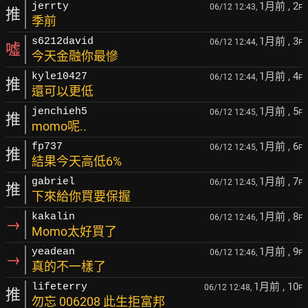
1月前
, 2
jerrty
06/12 12:43,
F
推
季前
1月前
, 3
s6212david
06/12 12:44,
F
噓
今天金融你最慘
1月前
, 4
kyle10427
06/12 12:44,
F
推
還可以更低
1月前
, 5
jenchieh5
06/12 12:45,
F
推
momo呢..
1月前
, 6
fp737
06/12 12:45,
F
推
結果今天高低6%
1月前
, 7
gabriel
06/12 12:45,
F
推
下來給你買要保握
1月前
, 8
kakalin
06/12 12:46,
F
→
Momo太好買了
1月前
, 9
yeadean
06/12 12:46,
F
→
真的不一樣了
1月前
, 10
lifeterry
06/12 12:48,
F
推
勿忘 006208 此生拒富邦