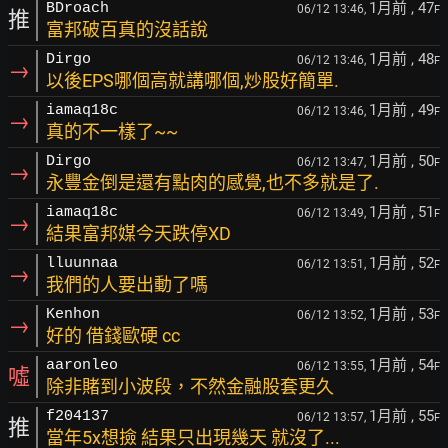
1月前
, 47
BDroach
06/12 13:46,
F
推
富邦破百真的沒話說
1月前
, 48
Dirgo
06/12 13:46,
F
→
以後EPS哪個高就講哪個,炒股好簡單.
1月前
, 49
iamaq18c
06/12 13:46,
F
→
真的不一樣了~~
1月前
, 50
Dirgo
06/12 13:47,
F
→
永豐金倒是還有點肉的感覺,也不多就是了.
1月前
, 51
iamaq18c
06/12 13:49,
F
→
結果富邦媒今天跌停XD
1月前
, 52
lluunnaa
06/12 13:51,
F
→
我們的人要出動了嗎
1月前
, 53
Kenhon
06/12 13:52,
F
→
好的 借錢歐硬 cc
1月前
, 54
aaronleo
06/12 13:55,
F
噓
除非賭到小波段，不然金融股套更久
1月前
, 55
f204137
06/12 13:57,
F
推
當年5x想撿 結果只出現幾天 就沒了...