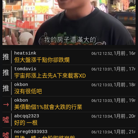
1月前
, 16
heatsink
06/12 12:52,
F
推
但大盤漲千點你卻跌爛
1月前
, 17
tomdavis
06/12 13:01,
F
推
宇宙邦漲上去先A下來載客XD
1月前
, 18
okbon
06/12 13:03,
F
推
沒有很低吧
1月前
, 19
okbon
06/12 13:03,
F
→
美債動個1%就會大跌的行業
1月前
, 20
abcqq2323
06/12 13:04,
F
噓
好的 一根
1月前
, 21
noreg0393933
06/12 13:04,
F
噓