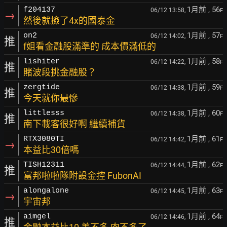
1月前
, 56
f204137
06/12 13:58,
F
→
然後就撿了4x的國泰金
1月前
, 57
on2
06/12 14:02,
F
推
f姐看金融股滿準的 成本價滿低的
1月前
, 58
lishiter
06/12 14:22,
F
推
賭波段挑金融股？
1月前
, 59
zergtide
06/12 14:38,
F
推
今天就你最慘
1月前
, 60
littlesss
06/12 14:38,
F
推
南下載客很好啊 繼續補貨
1月前
, 61
RTX3080TI
06/12 14:42,
F
→
本益比30倍嗎
1月前
, 62
TISH12311
06/12 14:44,
F
推
富邦啦啦隊附設金控 FubonAI
1月前
, 63
alongalone
06/12 14:45,
F
→
宇宙邦
1月前
, 64
aimgel
06/12 14:46,
F
推