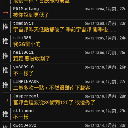
最後一棒，台股即將崩盤
1月前
, 22
P51Mustang
06/12 13:04,
F
→
被你說到更低了
1月前
, 23
tomdavis
06/12 13:05,
F
推
宇宙邦昨天低點都破了 季前宇宙邦 開季後......
1月前
, 24
siki588
06/12 13:05,
F
推
我GG蠻小的
1月前
, 25
neil0611
06/12 13:06,
F
推
顆顆 要被收割了
1月前
, 26
yu800910
06/12 13:10,
F
推
不一樣了
1月前
, 27
LINPINPARK
06/12 13:10,
F
推
二董多吹一點，不然很難南下載客
1月前
, 28
Jaspercool
06/12 13:10,
F
→
富邦金這波從89衝到120了 很優秀了
1月前
, 29
stlinman
06/12 13:10,
F
推
不一樣
1月前
, 30
qwe584632
06/12 13:14,
F