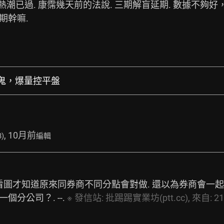
熱潮已過. 康霈幾天前的法說. 三期解盲延期. 數據不夠好，延
幹嘛. 
真的鬼，爆量控平盤
, 10月前
3)
編輯
 看圖才知道原來同券商不同分點會對做. 還以為券商會一
分公司？. --. 
※
發信站:
批踢踢實業坊(ptt.cc),
來自:
21