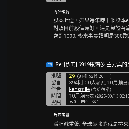
內容預覽:
股本七億，如果每年賺十個股本eps是1
對照目前股價還好。這是藥證有拿
會到1000. 後來事實證明是300跌到
Re: [標的] 6919康霈多 主力
#3
推噓
29
(81推
52噓 261→
)
留言
394則，0人
, 10月前
參與
最
作者
kensmile
(高雄很讚)
時間
10月前
發表
(2025/09/13 02:1
資訊
0
image
0
link
1
內容預覽:
減脂減重藥. 全球最強的就是禮來和