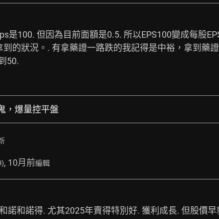
00. 但因為目前面額是0.5. 所以EPS100變成每股EPS是
到的狀況。. 有拿藥證一路跌的我記得是中裕，拿到藥證
50.
真的鬼，爆量控平盤
新
, 10月前
9)
編輯
諾和諾得. 尤其2025年賣得特別好. 獲利成長. 但股價早