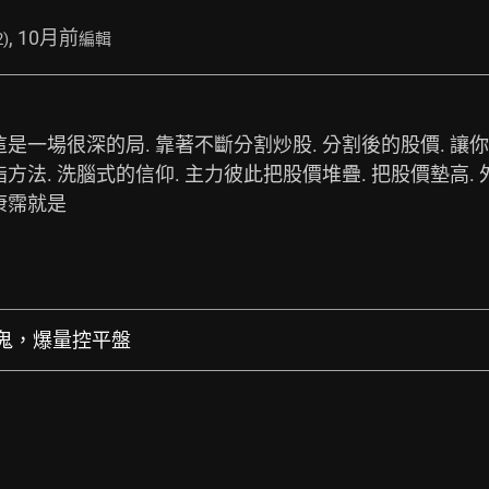
, 10月前
2)
編輯
這是一場很深的局. 靠著不斷分割炒股. 分割後的股價. 讓
脂方法. 洗腦式的信仰. 主力彼此把股價堆疊. 把股價墊高. 
康霈就是
真的鬼，爆量控平盤