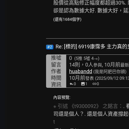
股價從高點修正幅度都超過30%. 
卻是認為數據大好. 數據大好，延期
(還有1684個字)
Re: [標的] 6919康霈多 主力
#2
推噓
0
(5推
5噓 4→
)
留言
14則，0人
, 10月前
參與
最新
作者
huabandd
(我是阿肥巴你頭)
時間
10月前
發表
(2025/09/12 09:1
資訊
0
image
1
link
0
內容預覽:
※
引述
《t9300092》
之銘言：
.
司還是個人？. 還是個人資產撐起一個
t