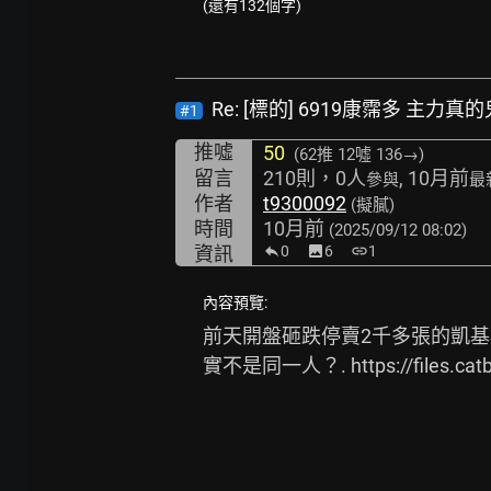
(還有132個字)
Re: [標的] 6919康霈多 主力
#1
推噓
50
(62推
12噓 136→
)
留言
210則，0人
, 10月前
參與
最
作者
t9300092
(擬膩)
時間
10月前
(2025/09/12 08:02)
資訊
0
image
6
link
1
內容預覽:
前天開盤砸跌停賣2千多張的凱基松
實不是同一人？. 
https://files.c