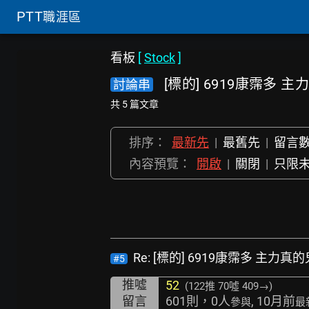
PTT
職涯區
看板
[
Stock
]
[標的] 6919康霈多
討論串
共 5 篇文章
排序：
最新先
|
最舊先
|
留言
內容預覽：
開啟
|
關閉
|
只限
Re: [標的] 6919康霈多 主力
#5
推噓
52
(122推
70噓 409→
)
留言
601則，0人
, 10月前
參與
最