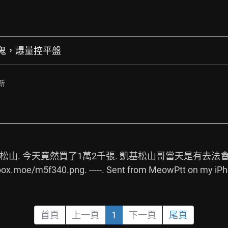
真的鬼，爆量控平盤
新
山. 今天竟然買了1萬2千張. 凱基松山哥當天是有去法會
atbox.moe/m5f340.png.
 -----. Sent from MeowPtt on my iPho
首頁
上一頁
1
下一頁
尾頁