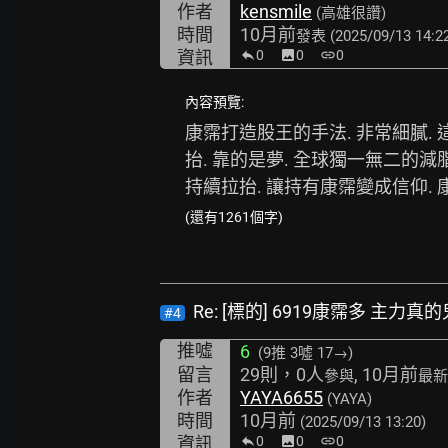
作者
kensmile
(高雄很讚)
時間
10月前
發表
(2025/09/13 14:2
資訊
0
image
0
link
0
內容預覽:
康霈打造股王的手法. 非常細膩. 
抬. 靠的是夢. 全球獨一無二的減
持續拉抬. 讓持有康霈變成信仰. 
(還有1261個字)
Re: [標的] 6919康霈多 主力
#4
推噓
6
(9推
3噓 17→
)
留言
29則，0人
, 10月前
參與
最新
作者
YAYA6655
(YAYA)
時間
10月前
(2025/09/13 13:20)
資訊
0
image
0
link
0