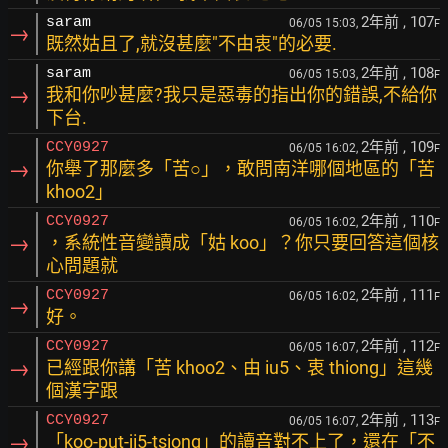
2年前
, 107
saram
06/05 15:03,
F
→
既然姑且了,就沒甚麼"不由衷"的必要.
2年前
, 108
saram
06/05 15:03,
F
→
我和你吵甚麼?我只是惡毒的指出你的錯誤,不給你
下台.
2年前
, 109
CCY0927
06/05 16:02,
F
→
你舉了那麼多「苦○」，敢問南洋哪個地區的「苦
khoo2」
2年前
, 110
CCY0927
06/05 16:02,
F
→
，系統性音變讀成「姑 koo」？你只要回答這個核
心問題就
2年前
, 111
CCY0927
06/05 16:02,
F
→
好。
2年前
, 112
CCY0927
06/05 16:07,
F
→
已經跟你講「苦 khoo2、由 iu5、衷 thiong」這幾
個漢字跟
2年前
, 113
CCY0927
06/05 16:07,
F
→
「koo-put-ji5-tsiong」的讀音對不上了，還在「不