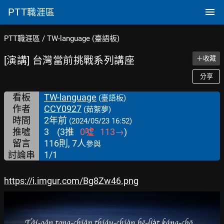
PTT
職涯區
PTT職涯區
/
TW-language (臺語板)
[演講] 台灣當前挑戰系列講座
＋收藏
分享
看板
TW-language
(臺語板)
作者
CCY0927
(茹絮夢)
時間
2年前
(2024/05/23 16:52)
推噓
3
(
3
推
0
噓
113
→
)
留言
116則, 7人
參與
討論串
1/1
https://i.imgur.com/Bg8Zw46.png