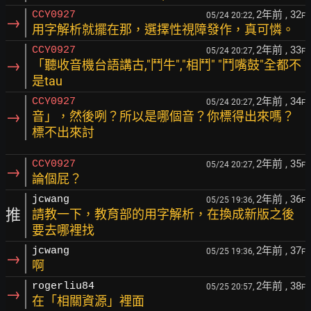
2年前
, 32
CCY0927
05/24 20:22,
F
→
用字解析就擺在那，選擇性視障發作，真可憐。
2年前
, 33
CCY0927
05/24 20:27,
F
→
「聽收音機台語講古,"鬥牛","相鬥" "鬥嘴鼓"全都不
是tau
2年前
, 34
CCY0927
05/24 20:27,
F
→
音」，然後咧？所以是哪個音？你標得出來嗎？
標不出來討
2年前
, 35
CCY0927
05/24 20:27,
F
→
論個屁？
2年前
, 36
jcwang
05/25 19:36,
F
推
請教一下，教育部的用字解析，在換成新版之後
要去哪裡找
2年前
, 37
jcwang
05/25 19:36,
F
→
啊
2年前
, 38
rogerliu84
05/25 20:57,
F
→
在「相關資源」裡面