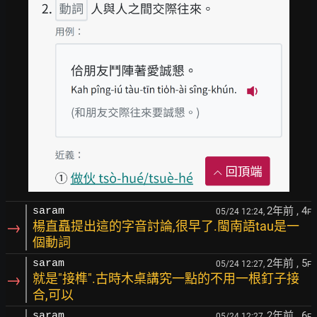
2年前
, 4
saram
05/24 12:24,
F
→
楊直矗提出這的字音討論,很早了.閩南語tau是一
個動詞
2年前
, 5
saram
05/24 12:27,
F
→
就是"接榫".古時木桌講究一點的不用一根釘子接
合,可以
2年前
, 6
saram
05/24 12:27,
F