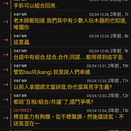
→
手拆可以組合回來.
2年前
, 7
saram
05/24 12:28,
F
→
老木師都知道.我們其中有少數人玩木器的也知道,
唯獨你
2年前
, 8
saram
05/24 12:29,
F
→
這夏蟲.
2年前
, 9
saram
05/24 12:30,
F
→
台語中有組合,結合,合作,同謀....都用得到這字音.
2年前
, 10
saram
05/24 12:31,
F
→
譬如tau坑(kang).就是說人們串通.
2年前
, 11
saram
05/24 12:33,
F
→
以前人拿國語文當訓音,你也當真見字生義?
2年前
, 12
saram
05/24 12:33,
F
→
都說"互相/組合/共議"了,還鬥爭嗎?
2年前
, 13
CCY0927
05/24 12:54,
F
→
標音能力有夠爛，從不標聲調，然後還送氣、不
送氣混在一