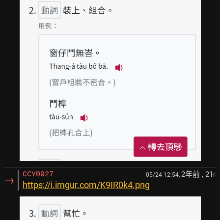
2年前
, 21
CCY0927
05/24 12:54,
F
→
https://i.imgur.com/K9IR0k4.png