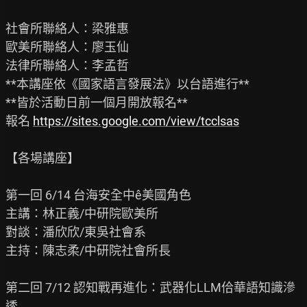
社會所聯絡人：梁雅惠

歐美所聯絡人：廖玉仙

法律所聯絡人：李孟哲

**本講座依《國家語言發展法》以台語進行**

**皆於活動日前一個月開放報名**

報名 
https://sites.google.com/view/tcclsas
【各場講座】

第一回 6/14 台海安全中ê美國角色

主講：林正義/中研院歐美所

對談：潘欣欣/東吳社會系

主持：陳志柔/中研院社會所長

第二回 7/12 認知戰再進化：武器化LLM佮華語知識滲
透
