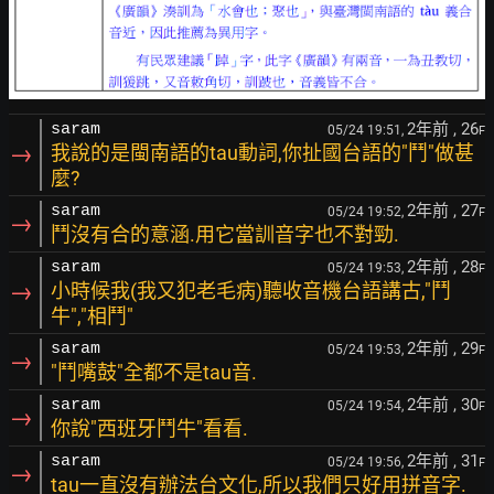
2年前
, 26
saram
05/24 19:51,
F
→
我說的是閩南語的tau動詞,你扯國台語的"鬥"做甚
麼?
2年前
, 27
saram
05/24 19:52,
F
→
鬥沒有合的意涵.用它當訓音字也不對勁.
2年前
, 28
saram
05/24 19:53,
F
→
小時候我(我又犯老毛病)聽收音機台語講古,"鬥
牛","相鬥"
2年前
, 29
saram
05/24 19:53,
F
→
"鬥嘴鼓"全都不是tau音.
2年前
, 30
saram
05/24 19:54,
F
→
你說"西班牙鬥牛"看看.
2年前
, 31
saram
05/24 19:56,
F
→
tau一直沒有辦法台文化,所以我們只好用拼音字.