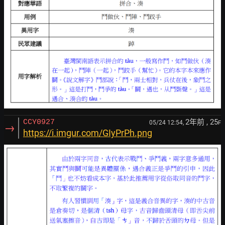
2年前
, 25
CCY0927
05/24 12:54,
F
→
https://i.imgur.com/GIyPrPh.png