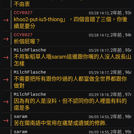
不由衷
2年前
, 93
CCY0927
05/28 14:12,
F
→
khoo2-put-iu5-thiong」，四個音錯了三個，你後
續是要分
2年前
, 94
CCY0927
05/28 14:12,
F
→
析個屁喔？
2年前
, 95
MilchFlasche
05/29 18:17,
F
→
不用紮稻草人哦saram這邊跟你嘴的人沒人說長山
怎樣
2年前
, 96
MilchFlasche
05/29 18:17,
F
→
不需要把所有跟你吵過的人都當做全世界都跟你
做對
2年前
, 97
MilchFlasche
05/29 18:18,
F
→
因為有的人是沒料，但不認同你的人裡面有料的
還是多
2年前
, 98
saram
06/05 14:53,
F
→
苦在閩南語中常用在痛楚或遺憾的修飾.
2年前
, 99
saram
06/05 14:55,
F