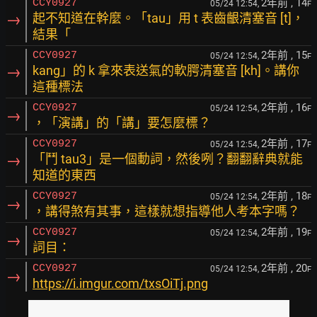
2年前
, 14
CCY0927
05/24 12:54,
F
→
起不知道在幹麼。「tau」用 t 表齒齦清塞音 [t]，
結果「
2年前
, 15
CCY0927
05/24 12:54,
F
→
kang」的 k 拿來表送氣的軟腭清塞音 [kh]。講你
這種標法
2年前
, 16
CCY0927
05/24 12:54,
F
→
，「演講」的「講」要怎麼標？
2年前
, 17
CCY0927
05/24 12:54,
F
→
「鬥 tau3」是一個動詞，然後咧？翻翻辭典就能
知道的東西
2年前
, 18
CCY0927
05/24 12:54,
F
→
，講得煞有其事，這樣就想指導他人考本字嗎？
2年前
, 19
CCY0927
05/24 12:54,
F
→
詞目：
2年前
, 20
CCY0927
05/24 12:54,
F
→
https://i.imgur.com/txsOiTj.png