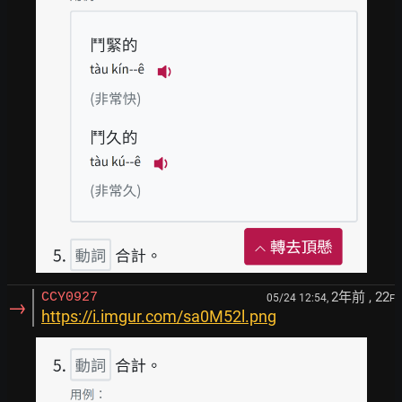
2年前
, 22
CCY0927
05/24 12:54,
F
→
https://i.imgur.com/sa0M52l.png