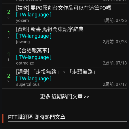
[請教] 要PO原創台文作品可以在這篇PO嗎
2
[
TW-language
]
6
yoxem
1周前
,
07/26
[資料] 新書 馬祖閩東語字辭典
1
[
TW-language
]
4
jcwang
2周前
,
07/23
【台語報萬事】
1
[
TW-language
]
1
ostracize
2周前
,
07/18
[詞彙] 「走投無路」、「走頭無路」
2
[
TW-language
]
2
supercilious
2周前
,
07/17
更多 近期熱門文章 >>
PTT職涯區 即時熱門文章