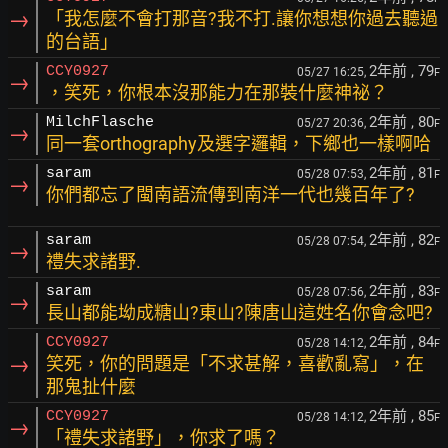
→
「我怎麼不會打那音?我不打.讓你想想你過去聽過
的台語」
2年前
, 79
CCY0927
05/27 16:25,
F
→
，笑死，你根本沒那能力在那裝什麼神祕？
2年前
, 80
MilchFlasche
05/27 20:36,
F
→
同一套orthography及選字邏輯，下鄉也一樣啊哈
2年前
, 81
saram
05/28 07:53,
F
→
你們都忘了閩南語流傳到南洋一代也幾百年了?
2年前
, 82
saram
05/28 07:54,
F
→
禮失求諸野.
2年前
, 83
saram
05/28 07:56,
F
→
長山都能坳成糖山?東山?陳唐山這姓名你會念吧?
2年前
, 84
CCY0927
05/28 14:12,
F
→
笑死，你的問題是「不求甚解，喜歡亂寫」，在
那鬼扯什麼
2年前
, 85
CCY0927
05/28 14:12,
F
→
「禮失求諸野」，你求了嗎？