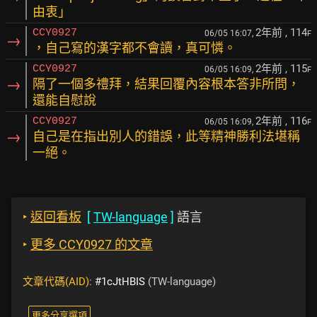
由衷」
2年前
, 114
CCY0927
06/05 16:07,
F
→
，自己寫的漢字都不會讀，真可憐。
2年前
, 115
CCY0927
06/05 16:09,
F
→
隔了一個多禮拜，結果回覆內容根本答非所問，
還能自慰說
2年前
, 116
CCY0927
06/05 16:09,
F
→
自己是在指出別人的錯誤，此等精神勝利法堪稱
一絕。
‣
返回看板
[
TW-language
]
語言
‣
更多 CCY0927 的文章
文章代碼(AID):
#1cJtHBIS
(TW-language)
更多分享選項