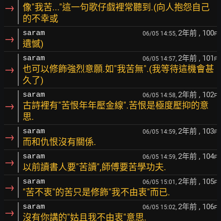
→
像"我苦..."這一句歌仔戲裡常聽到.(向人抱怨自己
的不幸或
2年前
, 100
saram
06/05 14:55,
F
→
遺憾)
2年前
, 101
saram
06/05 14:57,
F
→
也可以修飾強烈意願.如"我苦無".(我等待這機會甚
久了)
2年前
, 102
saram
06/05 14:58,
F
→
古詩裡有"苦恨年年壓金線".苦恨是極度壓抑的意
思.
2年前
, 103
saram
06/05 14:59,
F
→
而和仇恨沒有關係.
2年前
, 104
saram
06/05 14:59,
F
→
以前讀書人要"苦讀",師傅要苦學功夫.
2年前
, 105
saram
06/05 15:01,
F
→
"苦不衷"的苦只是修飾"我不由衷"而已.
2年前
, 106
saram
06/05 15:02,
F
→
沒有你講的"姑且我不由衷"意思.