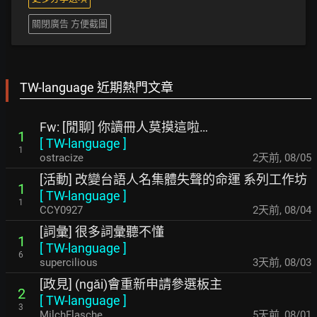
關閉廣告 方便截圖
TW-language 近期熱門文章
Fw: [閒聊] 你讀冊人莫摸這啦…
1
[
TW-language
]
1
ostracize
2天前
,
08/05
[活動] 改變台語人名集體失聲的命運 系列工作坊
1
[
TW-language
]
1
CCY0927
2天前
,
08/04
[詞彙] 很多詞彙聽不懂
1
[
TW-language
]
6
supercilious
3天前
,
08/03
[政見] (ngǎi)會重新申請參選板主
2
[
TW-language
]
3
MilchFlasche
5天前
,
08/01