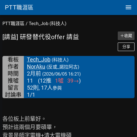
PTT
職涯區
PTT職涯區
/
Tech_Job (科技人)
[請益] 研發替代役offer 請益
＋收藏
分享
看板
Tech_Job
(科技人)
作者
NorAku
(反或_諾拉阿古)
時間
2月前
(2026/06/05 16:21)
推噓
11
(
12
推
1
噓
39
→
)
留言
52則, 17人
參與
討論串
1/1
各位板上前輩好。

預計這兩個月要碩畢，

背景是師字電機+清大電機碩
