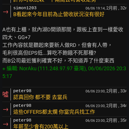
2月前
, 32
simon1203
06/06 19:14,
F
→
B看起來今年目前為止營收狀況沒有很好
A也有上櫃，就內湖D開頭那間，跟板上查到一樣愛收
四大、GG+7

工作內容就是聽起來要新人做RD，但會有人帶，

毛利很高但EPS低...算吃不飽餓不死那種?

※ 編輯: NorAku (111.248.97.97 臺灣), 06/06/2026 20:3
2月前
, 33
peter98
06/06 23:00,
F
噓
認真回你 都不要 去當兵
2月前
, 34
peter98
06/06 23:00,
F
→
這些OFFERS都太爛 你當完兵找工作
2月前
, 35
peter98
06/06 23:00,
F
→
年薪至少會有200萬以上