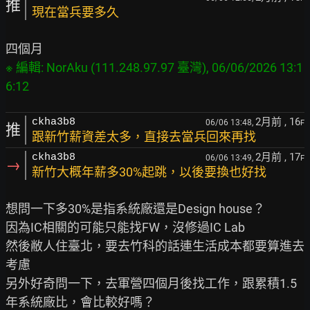
推
現在當兵要多久
※ 編輯: NorAku (111.248.97.97 臺灣), 06/06/2026 13:1
2月前
, 16
ckha3b8
06/06 13:48,
F
推
跟新竹薪資差太多，直接去當兵回來再找
2月前
, 17
ckha3b8
06/06 13:49,
F
→
新竹大概年薪多30%起跳，以後要換也好找
想問一下多30%是指系統廠還是Design house？

因為IC相關的可能只能找FW，沒修過IC Lab

然後敝人住臺北，要去竹科的話連生活成本都要算進去
考慮

另外好奇問一下，去軍營四個月後找工作，跟累積1.5