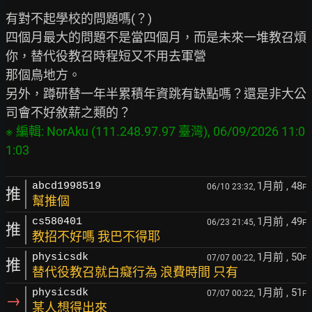
有對不起學校的問題嗎(？)

四個月最大的問題不是當四個月，而是未來一堆教召煩
你，替代役教召時程短又不用去軍營

那個鳥地方。

另外，蹲研替一年半累積年資跳有缺點嗎？還是非大公
※ 編輯: NorAku (111.248.97.97 臺灣), 06/09/2026 11:0
1月前
, 48
abcd1998519
06/10 23:32,
F
推
幫推個
1月前
, 49
cs580401
06/23 21:45,
F
推
教招不好嗎 我巴不得耶
1月前
, 50
physicsdk
07/07 00:22,
F
推
替代役教召就白癡行為 浪費時間 只有
1月前
, 51
physicsdk
07/07 00:22,
F
→
某人想得出來