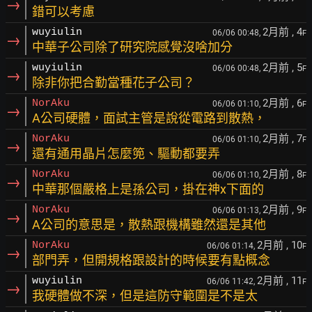
→
錯可以考慮
2月前
, 4
wuyiulin
06/06 00:48,
F
→
中華子公司除了研究院感覺沒啥加分
2月前
, 5
wuyiulin
06/06 00:48,
F
→
除非你把合勤當種花子公司？
2月前
, 6
NorAku
06/06 01:10,
F
→
A公司硬體，面試主管是說從電路到散熱，
2月前
, 7
NorAku
06/06 01:10,
F
→
還有通用晶片怎麼篼、驅動都要弄
2月前
, 8
NorAku
06/06 01:10,
F
→
中華那個嚴格上是孫公司，掛在神x下面的
2月前
, 9
NorAku
06/06 01:13,
F
→
A公司的意思是，散熱跟機構雖然還是其他
2月前
, 10
NorAku
06/06 01:14,
F
→
部門弄，但開規格跟設計的時候要有點概念
2月前
, 11
wuyiulin
06/06 11:42,
F
→
我硬體做不深，但是這防守範圍是不是太