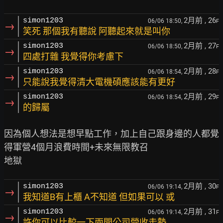
2月前
, 26
simon1203
06/06 18:50,
F
→
笑死 那個我有聽說 阿聽起來就是叫你
2月前
, 27
simon1203
06/06 18:50,
F
→
四處打雜 我覺得你考慮下
2月前
, 28
simon1203
06/06 18:54,
F
→
只能說我覺得清大電機碩應該能有更好
2月前
, 29
simon1203
06/06 18:54,
F
→
的歸屬
因為個人想法是想早點工作，加上自己跟身邊的人都覺
得軍營4個月浪費時間+未來無限教召

2月前
, 30
simon1203
06/06 19:14,
F
→
我知道B有上櫃 A不知道 但如果可以 或
2月前
, 31
simon1203
06/06 19:14,
F
→
許你可以比較一下兩間公司營收走勢