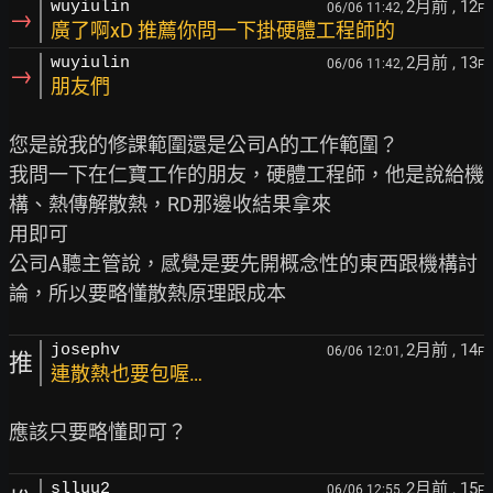
2月前
, 12
wuyiulin
06/06 11:42,
F
→
廣了啊xD 推薦你問一下掛硬體工程師的
2月前
, 13
wuyiulin
06/06 11:42,
F
→
朋友們
您是說我的修課範圍還是公司A的工作範圍？

我問一下在仁寶工作的朋友，硬體工程師，他是說給機
構、熱傳解散熱，RD那邊收結果拿來

用即可

公司A聽主管說，感覺是要先開概念性的東西跟機構討
2月前
, 14
josephv
06/06 12:01,
F
推
連散熱也要包喔…
2月前
, 15
slluu2
06/06 12:55,
F