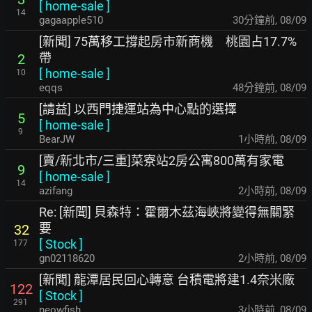
[
home-sale
]
14
gagaapple510
30分鐘前
,
08/09
[新聞] 75萬移工撐起房市新商機 桃園占17.7%
帶
2
[
home-sale
]
10
eqqs
48分鐘前
,
08/09
[請益] 以西門捷運站為中心點的選擇
5
[
home-sale
]
9
BearJW
1小時前
,
08/09
[賣/新北市/三重]菜寮站2房公寓800萬有家電
9
[
home-sale
]
14
azifang
2小時前
,
08/09
Re: [新聞] 貝森特：霍爾木茲海峽將變得無關緊
要
32
[
Stock
]
177
gn02118620
2小時前
,
08/09
[新聞] 龍潭居民回心轉意 台積電將建1.4奈米廠
122
[
Stock
]
291
neowfish
3小時前
,
08/09