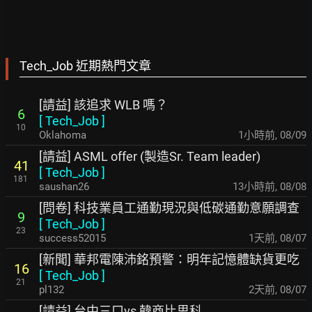
Tech_Job 近期熱門文章
[請益] 該追求 WLB 嗎？
6
[
Tech_Job
]
10
Oklahoma
1小時前
,
08/09
[請益] ASML offer (製造Sr. Team leader)
41
[
Tech_Job
]
181
saushan26
13小時前
,
08/08
[問卷] 科技業員工通勤現況與低碳通勤意願調查
9
[
Tech_Job
]
23
success52015
1天前
,
08/07
[新聞] 華邦電陳沛銘預警：明年記憶體缺貨更吃
16
[
Tech_Job
]
21
pl132
2天前
,
08/07
[請益] 台中三口vs 韓商比思科